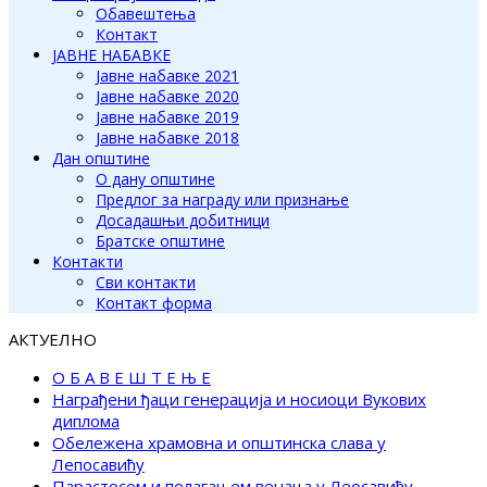
Обавештења
Контакт
ЈАВНЕ НАБАВКЕ
Јавне набавке 2021
Јавне набавке 2020
Јавне набавке 2019
Јавне набавке 2018
Дан општине
О дану општине
Предлог за награду или признање
Досадашњи добитници
Братске општине
Контакти
Сви контакти
Контакт форма
АКТУЕЛНО
О Б А В Е Ш Т Е Њ Е
Награђени ђаци генерација и носиоци Вукових
диплома
Обележена храмовна и општинска слава у
Лепосавићу
Парастосом и полагањем венаца у Леосавићу