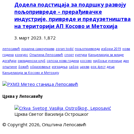
Додела подстицаја за подршку развоју
пољопривреде – прерађивачке
индустрије, привреде и предузетништва
на територији АП Косово и Метохија
3. март 2023.
1,872
лепосавић
локална самоуправа
zoran todić
пољопривреда
избори 2019
нова
година
конкурс
Општина Лепосавић
спорт
култура
Канцеларија за младе
догађаји
омладински клуб
српска нова година
косово
најбољи ученици
дан
општине
божић
образовање
изградња
сабор
црква
рок фест
деца
Канцеларија за Косово и Метохију
Црква у Лепосавићу
Црква Светог Василија Острошког
© Copyright 2026, Општина Лепосавић