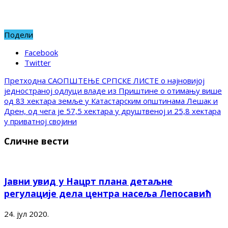
Подели
Facebook
Twitter
Претходна
САОПШТЕЊЕ СРПСКЕ ЛИСТЕ о најновијој
једностраној одлуци владе из Приштине о отимању више
од 83 хектара земље у Катастарским општинама Лешак и
Дрен, од чега је 57,5 хектара у друштвеној и 25,8 хектара
у приватној својини
Сличне вести
Јавни увид у Нацрт плана детаљне
регулације дела центра насеља Лепосавић
24. јул 2020.