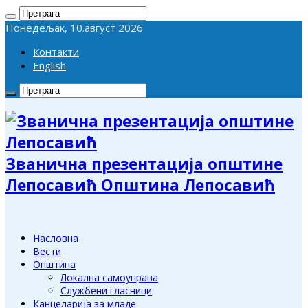
Понедељак, 10.август 2026
Контакти
English
Званична презентација општине
Лепосавић Општина Лепосавић
Насловна
Вести
Општина
Локална самоуправа
Службени гласници
Канцеларија за младе