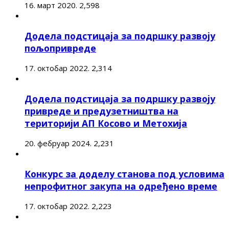
16. март 2020.
2,598
Додела подстицаја за подршку развоју
пољопривреде
17. октобар 2022.
2,314
Додела подстицаја за подршку развоју
привреде и предузетништва на
територији АП Косово и Метохија
20. фебруар 2024.
2,231
Конкурс за доделу станова под условима
непрофитног закупа на одређено време
17. октобар 2022.
2,223