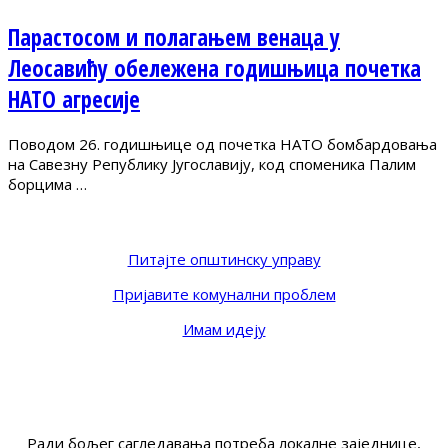
Парастосом и полагањем венаца у
Леосавићу обележена годишњица почетка
НАТО агресије
Поводом 26. годишњице од почетка НАТО бомбардовања
на Савезну Републику Југославију, код споменика Палим
борцима …
Питајте општинску управу
Пријавите комунални проблем
Имам идеју
Ради бољег сагледавања потреба локалне заједнице,