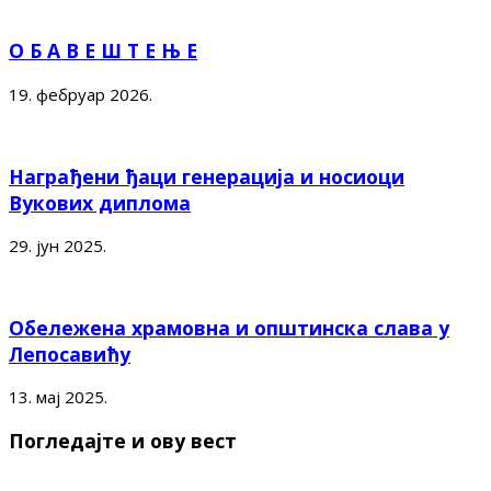
О Б А В Е Ш Т Е Њ Е
19. фебруар 2026.
Награђени ђаци генерација и носиоци
Вукових диплома
29. јун 2025.
Обележена храмовна и општинска слава у
Лепосавићу
13. мај 2025.
Погледајте и ову вест