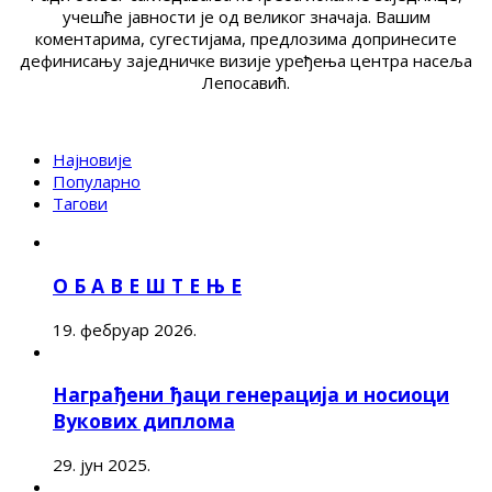
учешће јавности је од великог значаја. Вашим
коментарима, сугестијама, предлозима допринесите
дефинисању заједничке визије уређења центра насеља
Лепосавић.
Најновије
Популарно
Тагови
О Б А В Е Ш Т Е Њ Е
19. фебруар 2026.
Награђени ђаци генерација и носиоци
Вукових диплома
29. јун 2025.