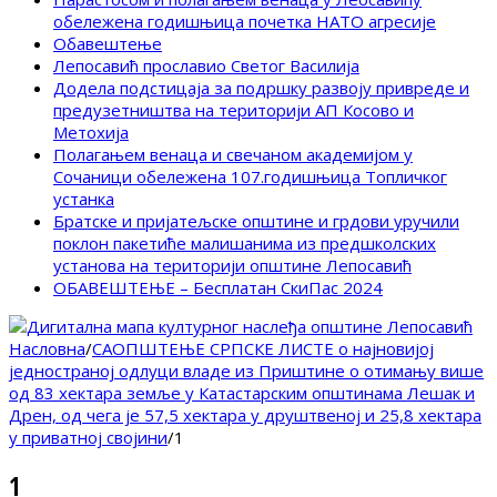
обележена годишњица почетка НАТО агресије
Обавештење
Лепосавић прославио Светог Василија
Додела подстицаја за подршку развоју привреде и
предузетништва на територији АП Косово и
Метохија
Полагањем венаца и свечаном академијом у
Сочаници обележена 107.годишњица Топличког
устанка
Братске и пријатељске општине и грдови уручили
поклон пакетиће малишанима из предшколских
установа на територији општине Лепосавић
ОБАВЕШТЕЊЕ – Бесплатан СкиПас 2024
Насловна
/
САОПШТЕЊЕ СРПСКЕ ЛИСТЕ о најновијој
једностраној одлуци владе из Приштине о отимању више
од 83 хектара земље у Катастарским општинама Лешак и
Дрен, од чега је 57,5 хектара у друштвеној и 25,8 хектара
у приватној својини
/
1
1