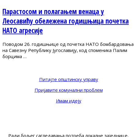
Парастосом и полагањем венаца у
Леосавићу обележена годишњица почетка
НАТО агресије
Поводом 26. годишњице од почетка НАТО бомбардовања
на Савезну Републику Југославију, код споменика Палим
борцима …
Питајте општинску управу
Пријавите комунални проблем
Имам идеју
Ради бољег сагледавања потреба локалне заједнице,