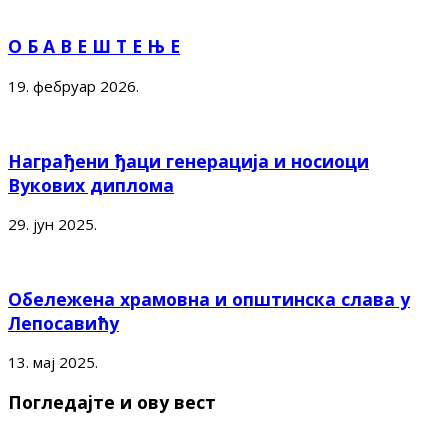
О Б А В Е Ш Т Е Њ Е
19. фебруар 2026.
Награђени ђаци генерација и носиоци
Вукових диплома
29. јун 2025.
Обележена храмовна и општинска слава у
Лепосавићу
13. мај 2025.
Погледајте и ову вест