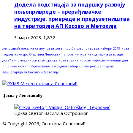
Додела подстицаја за подршку развоју
пољопривреде – прерађивачке
индустрије, привреде и предузетништва
на територији АП Косово и Метохија
3. март 2023.
1,872
лепосавић
локална самоуправа
zoran todić
пољопривреда
избори 2019
нова
година
конкурс
Општина Лепосавић
спорт
култура
Канцеларија за младе
догађаји
омладински клуб
српска нова година
косово
најбољи ученици
дан
општине
божић
образовање
изградња
сабор
црква
рок фест
деца
Канцеларија за Косово и Метохију
Црква у Лепосавићу
Црква Светог Василија Острошког
© Copyright 2026, Општина Лепосавић