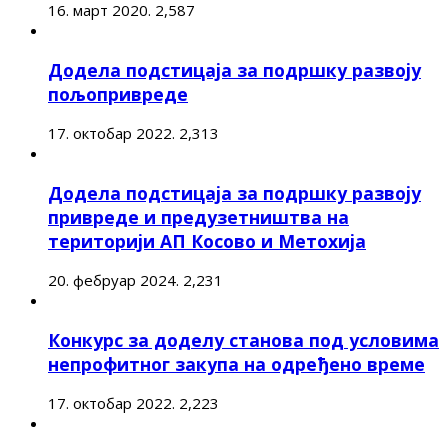
16. март 2020.
2,587
Додела подстицаја за подршку развоју
пољопривреде
17. октобар 2022.
2,313
Додела подстицаја за подршку развоју
привреде и предузетништва на
територији АП Косово и Метохија
20. фебруар 2024.
2,231
Конкурс за доделу станова под условима
непрофитног закупа на одређено време
17. октобар 2022.
2,223