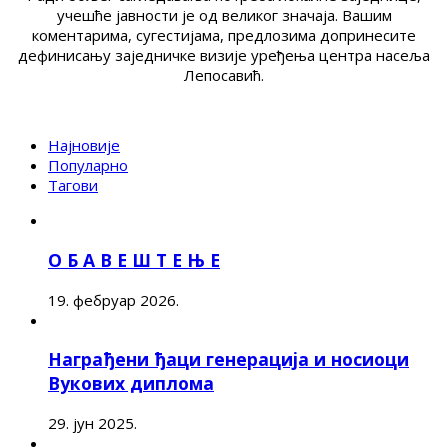
учешће јавности је од великог значаја. Вашим
коментарима, сугестијама, предлозима допринесите
дефинисању заједничке визије уређења центра насеља
Лепосавић.
Најновије
Популарно
Тагови
О Б А В Е Ш Т Е Њ Е
19. фебруар 2026.
Награђени ђаци генерација и носиоци
Вукових диплома
29. јун 2025.