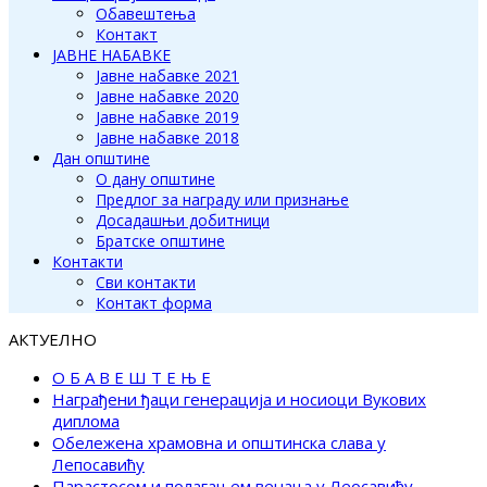
Обавештења
Контакт
ЈАВНЕ НАБАВКЕ
Јавне набавке 2021
Јавне набавке 2020
Јавне набавке 2019
Јавне набавке 2018
Дан општине
О дану општине
Предлог за награду или признање
Досадашњи добитници
Братске општине
Контакти
Сви контакти
Контакт форма
АКТУЕЛНО
О Б А В Е Ш Т Е Њ Е
Награђени ђаци генерација и носиоци Вукових
диплома
Обележена храмовна и општинска слава у
Лепосавићу
Парастосом и полагањем венаца у Леосавићу