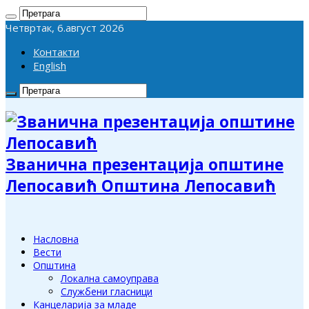
Четвртак, 6.август 2026
Контакти
English
Званична презентација општине
Лепосавић Општина Лепосавић
Насловна
Вести
Општина
Локална самоуправа
Службени гласници
Канцеларија за младе