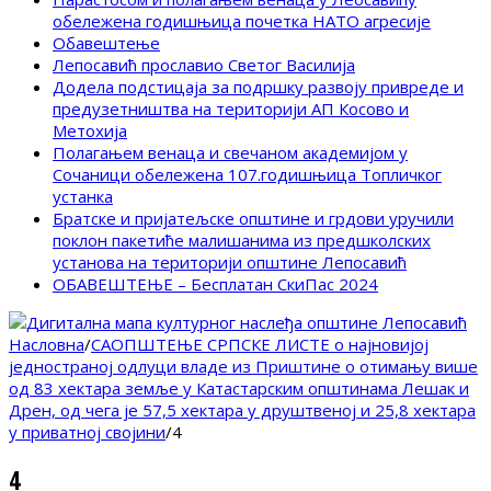
обележена годишњица почетка НАТО агресије
Обавештење
Лепосавић прославио Светог Василија
Додела подстицаја за подршку развоју привреде и
предузетништва на територији АП Косово и
Метохија
Полагањем венаца и свечаном академијом у
Сочаници обележена 107.годишњица Топличког
устанка
Братске и пријатељске општине и грдови уручили
поклон пакетиће малишанима из предшколских
установа на територији општине Лепосавић
ОБАВЕШТЕЊЕ – Бесплатан СкиПас 2024
Насловна
/
САОПШТЕЊЕ СРПСКЕ ЛИСТЕ о најновијој
једностраној одлуци владе из Приштине о отимању више
од 83 хектара земље у Катастарским општинама Лешак и
Дрен, од чега је 57,5 хектара у друштвеној и 25,8 хектара
у приватној својини
/
4
4