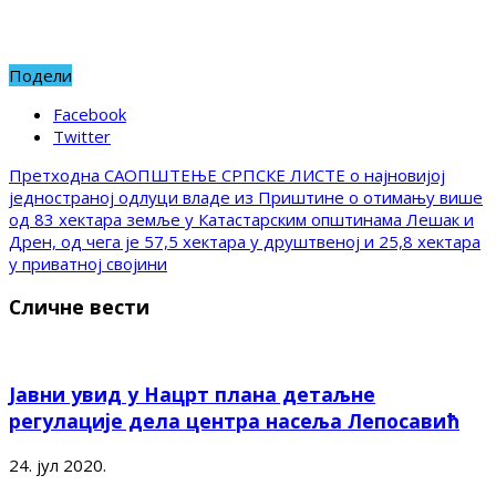
Подели
Facebook
Twitter
Претходна
САОПШТЕЊЕ СРПСКЕ ЛИСТЕ о најновијој
једностраној одлуци владе из Приштине о отимању више
од 83 хектара земље у Катастарским општинама Лешак и
Дрен, од чега је 57,5 хектара у друштвеној и 25,8 хектара
у приватној својини
Сличне вести
Јавни увид у Нацрт плана детаљне
регулације дела центра насеља Лепосавић
24. јул 2020.