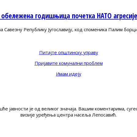
 обележена годишњица почетка НАТО агресиј
Савезну Републику Југославију, код споменика Палим борц
Питајте општинску управу
Пријавите комунални проблем
Имам идеју
ће јавности је од великог значаја. Вашим коментарима, су
визије уређења центра насеља Лепосавић.