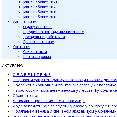
Јавне набавке 2021
Јавне набавке 2020
Јавне набавке 2019
Јавне набавке 2018
Дан општине
О дану општине
Предлог за награду или признање
Досадашњи добитници
Братске општине
Контакти
Сви контакти
Контакт форма
АКТУЕЛНО
О Б А В Е Ш Т Е Њ Е
Награђени ђаци генерација и носиоци Вукових дипло
Обележена храмовна и општинска слава у Лепосавићу
Парастосом и полагањем венаца у Леосавићу обележ
Обавештење
Лепосавић прославио Светог Василија
Додела подстицаја за подршку развоју привреде и п
Полагањем венаца и свечаном академијом у Сочаници
Братске и пријатељске општине и грдови уручили по