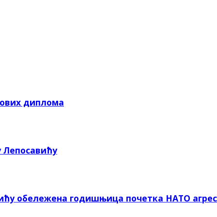
кових диплома
у Лепосавићу
вићу обележена годишњица почетка НАТО агрес