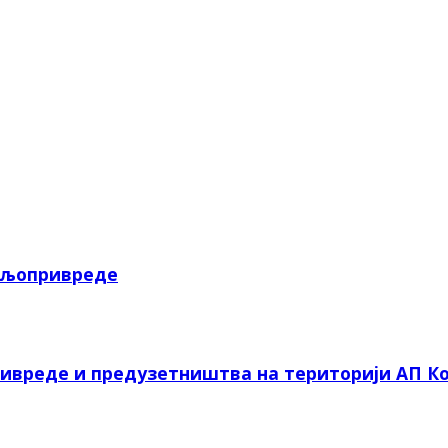
пољопривреде
ривреде и предузетништва на територији АП Ко