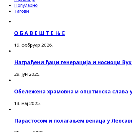
Популарно
Тагови
О Б А В Е Ш Т Е Њ Е
19. фебруар 2026.
Награђени ђаци генерација и носиоци Ву
29. јун 2025.
Обележена храмовна и општинска слава 
13. мај 2025.
Парастосом и полагањем венаца у Леоса