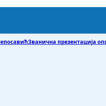
Званична презентација о