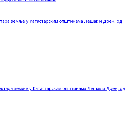
тара земље у Катастарским општинама Лешак и Дрен, од
ктара земље у Катастарским општинама Лешак и Дрен, од