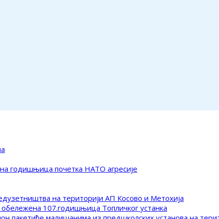
ма
ена годишњица почетка НАТО агресије
редузетништва на територији АП Косово и Метохија
 обележена 107.годишњица Топличког устанка
клон пакетиће малишанима из предшколских установа на тер