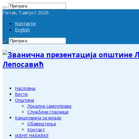
Петак, 7.август 2026
Контакти
English
Лепосавић
Насловна
Вести
Општина
Локална самоуправа
Службени гласници
Канцеларија за младе
Обавештења
Контакт
ЈАВНЕ НАБАВКЕ