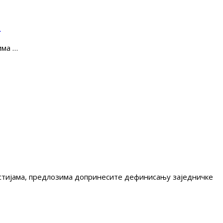
е
има …
гестијама, предлозима допринесите дефинисању заједничке