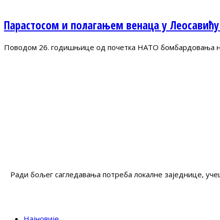
Парастосом и полагањем венаца у Леосавићу
Поводом 26. годишњице од почетка НАТО бомбардовања на 
Ради бољег сагледавања потреба локалне заједнице, учеш
Најновије