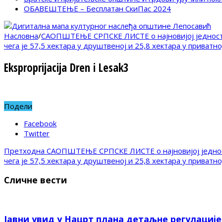
ОБАВЕШТЕЊЕ – Бесплатан СкиПас 2024
Насловна
/
САОПШТЕЊЕ СРПСКЕ ЛИСТЕ о најновијој једностр
чега је 57,5 хектара у друштвеној и 25,8 хектара у приватно
Eksproprijacija Dren i Lesak3
Подели
Facebook
Twitter
Претходна
САОПШТЕЊЕ СРПСКЕ ЛИСТЕ о најновијој једност
чега је 57,5 хектара у друштвеној и 25,8 хектара у приватно
Сличне вести
Јавни увид у Нацрт плана детаљне регулациј