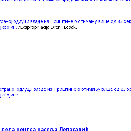
аној одлуци владе из Приштине о отимању више од 83 хек
ј својини
/
Eksproprijacija Dren i Lesak3
раној одлуци владе из Приштине о отимању више од 83 хе
ј својини
е дела центра насеља Лепосавић