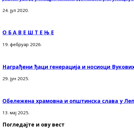
24. јул 2020.
О Б А В Е Ш Т Е Њ Е
19. фебруар 2026.
Награђени ђаци генерација и носиоци Вукови
29. јун 2025.
Обележена храмовна и општинска слава у Ле
13. мај 2025.
Погледајте и ову вест