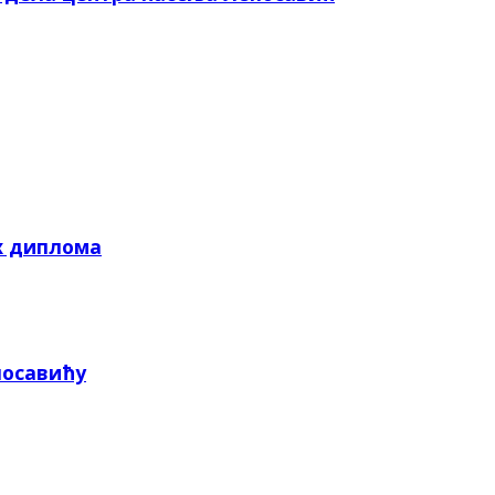
х диплома
посавићу