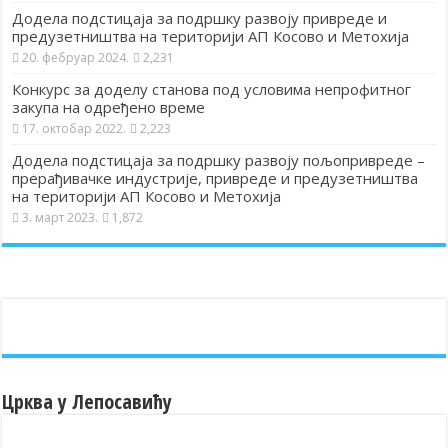
Додела подстицаја за подршку развоју привреде и
предузетништва на територији АП Косово и Метохија
20. фебруар 2024.
2,231
Конкурс за доделу станова под условима непрофитног
закупа на одређено време
17. октобар 2022.
2,223
Додела подстицаја за подршку развоју пољопривреде –
прерађивачке индустрије, привреде и предузетништва
на територији АП Косово и Метохија
3. март 2023.
1,872
Црква у Лепосавићу