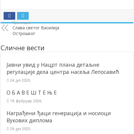
Додела подстицаја за подршку развоју привреде и предузетништв
Полагањем венаца и свечаном академијом у Сочаници обележена
Претходна
Слава светог Василија
Братске и пријатељске општине и грдови уручили поклон пакети
Острошког
ОБАВЕШТЕЊЕ – Бесплатан СкиПас 2024
Сличне вести
Јавни увид у Нацрт плана детаљне
регулације дела центра насеља Лепосавић
24. јул 2020.
О Б А В Е Ш Т Е Њ Е
19. фебруар 2026.
Награђени ђаци генерација и носиоци
Вукових диплома
29. јун 2025.