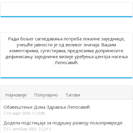
Ради бољег сагледавања потреба локалне заједнице,
учешће јавности је од великог значаја. Вашим
коментарима, сугестијама, предлозима допринесите
дефинисању заједничке визије уређења центра насеља
Лепосавић.
Најновије
Популарно
Тагови
Обавештење Дома Здравља Лепосавић
16. март 2020.
2,598
Додела подстицаја за подршку развоју пољопривреде
17. октобар 2022.
2,313