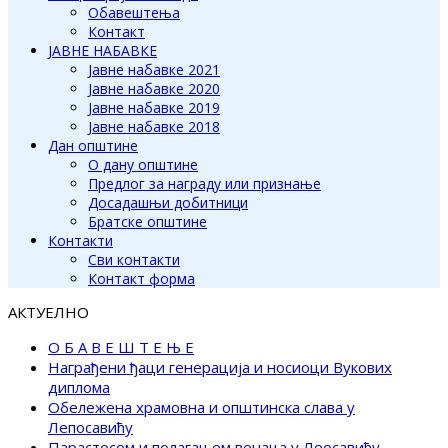
Обавештења
Контакт
ЈАВНЕ НАБАВКЕ
Јавне набавке 2021
Јавне набавке 2020
Јавне набавке 2019
Јавне набавке 2018
Дан општине
О дану општине
Предлог за награду или признање
Досадашњи добитници
Братске општине
Контакти
Сви контакти
Контакт форма
АКТУЕЛНО
О Б А В Е Ш Т Е Њ Е
Награђени ђаци генерација и носиоци Вукових
диплома
Обележена храмовна и општинска слава у
Лепосавићу
Парастосом и полагањем венаца у Леосавићу