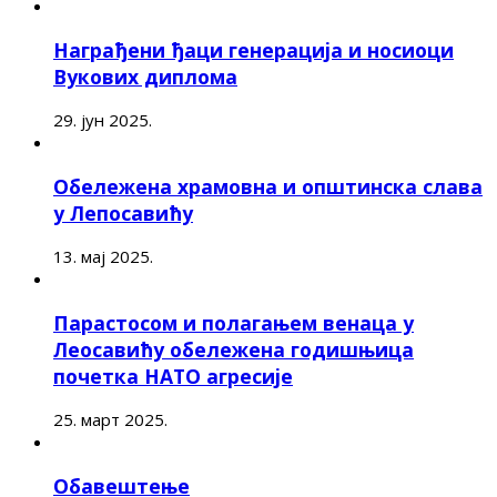
Награђени ђаци генерација и носиоци
Вукових диплома
29. јун 2025.
Обележена храмовна и општинска слава
у Лепосавићу
13. мај 2025.
Парастосом и полагањем венаца у
Леосавићу обележена годишњица
почетка НАТО агресије
25. март 2025.
Обавештење