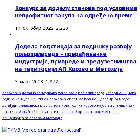
Конкурс за доделу станова под условима
непрофитног закупа на одређено време
17. октобар 2022.
2,223
Додела подстицаја за подршку развоју
пољопривреде – прерађивачке
индустрије, привреде и предузетништва
на територији АП Косово и Метохија
3. март 2023.
1,872
лепосавић
локална самоуправа
zoran todić
пољопривреда
избори 2019
нова
година
конкурс
Општина Лепосавић
спорт
култура
Канцеларија за младе
догађаји
омладински клуб
српска нова година
косово
најбољи ученици
дан
општине
божић
образовање
изградња
сабор
црква
рок фест
деца
Канцеларија за Косово и Метохију