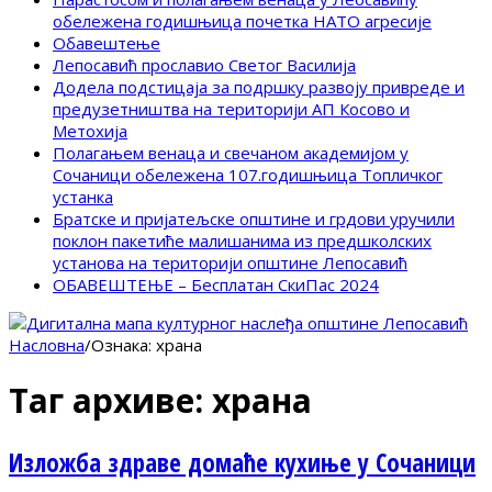
обележена годишњица почетка НАТО агресије
Обавештење
Лепосавић прославио Светог Василија
Додела подстицаја за подршку развоју привреде и
предузетништва на територији АП Косово и
Метохија
Полагањем венаца и свечаном академијом у
Сочаници обележена 107.годишњица Топличког
устанка
Братске и пријатељске општине и грдови уручили
поклон пакетиће малишанима из предшколских
установа на територији општине Лепосавић
ОБАВЕШТЕЊЕ – Бесплатан СкиПас 2024
Насловна
/
Ознака:
храна
Таг архиве:
храна
Изложба здраве домаће кухиње у Сочаници