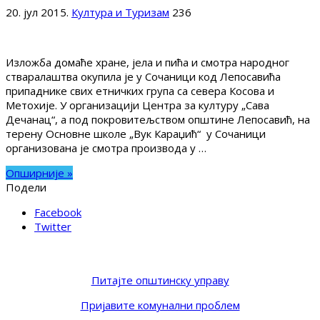
20. јул 2015.
Култура и Туризам
236
Изложба домаће хране, јела и пића и смотра народног
стваралаштва окупила је у Сочаници код Лепосавића
припаднике свих етничких група са севера Косова и
Метохије. У организацији Центра за културу „Сава
Дечанац“, а под покровитељством општине Лепосавић, на
терену Основне школе „Вук Караџић“ у Сочаници
организована је смотра производа у …
Опширније »
Подели
Facebook
Twitter
Питајте општинску управу
Пријавите комунални проблем