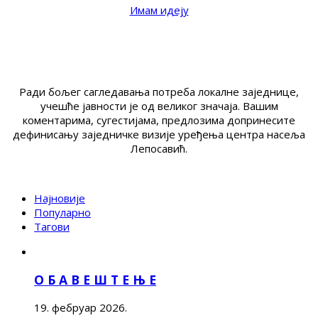
Имам идеју
Ради бољег сагледавања потреба локалне заједнице,
учешће јавности је од великог значаја. Вашим
коментарима, сугестијама, предлозима допринесите
дефинисању заједничке визије уређења центра насеља
Лепосавић.
Најновије
Популарно
Тагови
О Б А В Е Ш Т Е Њ Е
19. фебруар 2026.