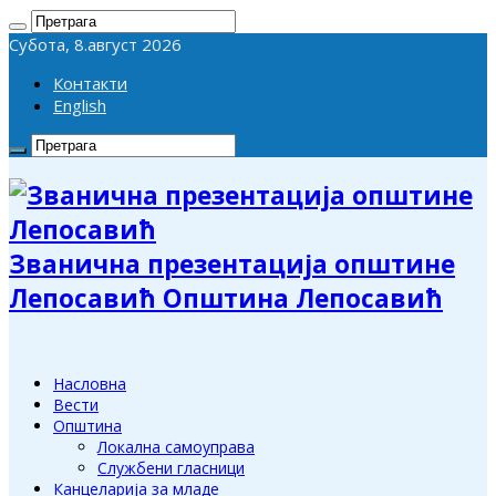
Субота, 8.август 2026
Контакти
English
Званична презентација општине
Лепосавић Општина Лепосавић
Насловна
Вести
Општина
Локална самоуправа
Службени гласници
Канцеларија за младе