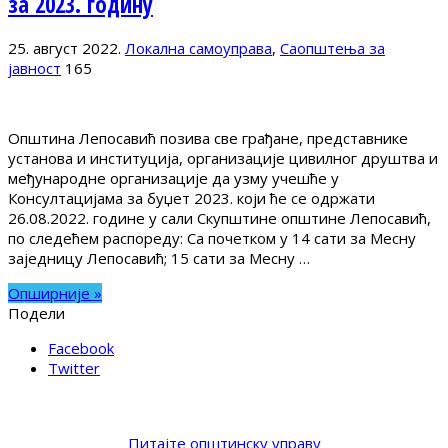
за 2023. годину
25. август 2022.
Локална самоуправа
,
Саопштења за
јавност
165
Општина Лепосавић позива све грађане, представнике
установа и институција, организације цивилног друштва и
међународне организације да узму учешће у
Консултацијама за буџет 2023. који ће се одржати
26.08.2022. године у сали Скупштине општине Лепосавић,
по следећем распореду: Са почетком у 14 сати за Месну
заједницу Лепосавић; 15 сати за Месну …
Опширније »
Подели
Facebook
Twitter
Питајте општинску управу