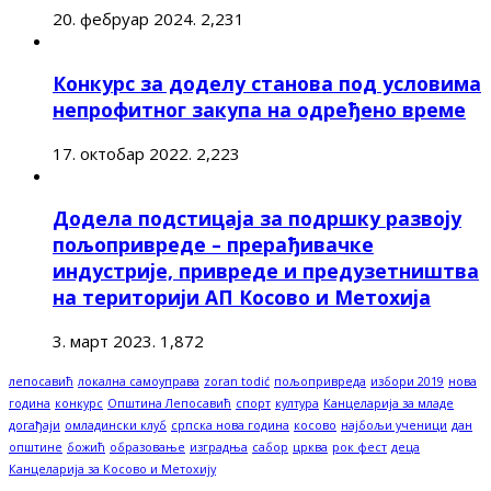
20. фебруар 2024.
2,231
Конкурс за доделу станова под условима
непрофитног закупа на одређено време
17. октобар 2022.
2,223
Додела подстицаја за подршку развоју
пољопривреде – прерађивачке
индустрије, привреде и предузетништва
на територији АП Косово и Метохија
3. март 2023.
1,872
лепосавић
локална самоуправа
zoran todić
пољопривреда
избори 2019
нова
година
конкурс
Општина Лепосавић
спорт
култура
Канцеларија за младе
догађаји
омладински клуб
српска нова година
косово
најбољи ученици
дан
општине
божић
образовање
изградња
сабор
црква
рок фест
деца
Канцеларија за Косово и Метохију