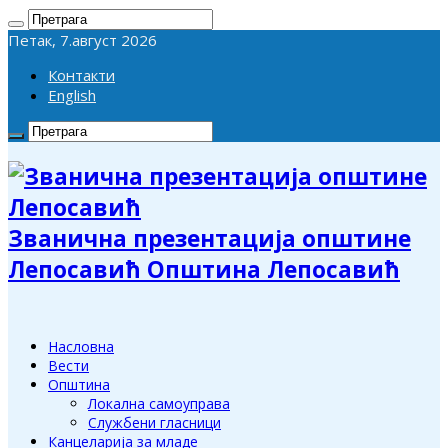
Петак, 7.август 2026
Контакти
English
Званична презентација општине
Лепосавић Општина Лепосавић
Насловна
Вести
Општина
Локална самоуправа
Службени гласници
Канцеларија за младе