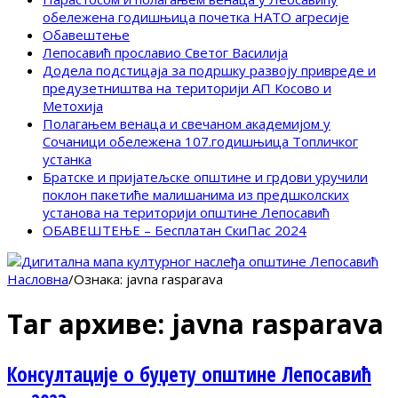
обележена годишњица почетка НАТО агресије
Обавештење
Лепосавић прославио Светог Василија
Додела подстицаја за подршку развоју привреде и
предузетништва на територији АП Косово и
Метохија
Полагањем венаца и свечаном академијом у
Сочаници обележена 107.годишњица Топличког
устанка
Братске и пријатељске општине и грдови уручили
поклон пакетиће малишанима из предшколских
установа на територији општине Лепосавић
ОБАВЕШТЕЊЕ – Бесплатан СкиПас 2024
Насловна
/
Ознака:
javna rasparava
Таг архиве:
javna rasparava
Консултације о буџету општине Лепосавић