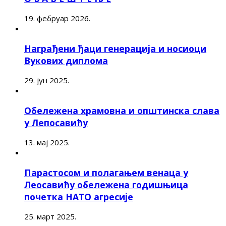
19. фебруар 2026.
Награђени ђаци генерација и носиоци
Вукових диплома
29. јун 2025.
Обележена храмовна и општинска слава
у Лепосавићу
13. мај 2025.
Парастосом и полагањем венаца у
Леосавићу обележена годишњица
почетка НАТО агресије
25. март 2025.