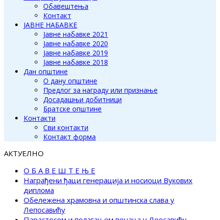
Обавештења
Контакт
ЈАВНЕ НАБАВКЕ
Јавне набавке 2021
Јавне набавке 2020
Јавне набавке 2019
Јавне набавке 2018
Дан општине
О дану општине
Предлог за награду или признање
Досадашњи добитници
Братске општине
Контакти
Сви контакти
Контакт форма
АКТУЕЛНО
О Б А В Е Ш Т Е Њ Е
Награђени ђаци генерација и носиоци Вукових
диплома
Обележена храмовна и општинска слава у
Лепосавићу
Парастосом и полагањем венаца у Леосавићу