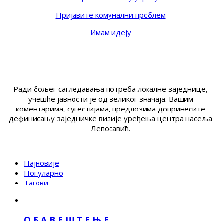
Пријавите комунални проблем
Имам идеју
Ради бољег сагледавања потреба локалне заједнице,
учешће јавности је од великог значаја. Вашим
коментарима, сугестијама, предлозима допринесите
дефинисању заједничке визије уређења центра насеља
Лепосавић.
Најновије
Популарно
Тагови
О Б А В Е Ш Т Е Њ Е