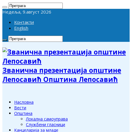
Недеља, 9.август 2026
Контакти
English
Званична презентација општине
Лепосавић Општина Лепосавић
Насловна
Вести
Општина
Локална самоуправа
Службени гласници
Канцеларија за младе