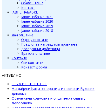
Обавештења
Контакт
ЈАВНЕ НАБАВКЕ
Јавне набавке 2021
Јавне набавке 2020
Јавне набавке 2019
Јавне набавке 2018
Дан општине
О дану општине
Предлог за награду или признање
Досадашњи добитници
Братске општине
Контакти
Сви контакти
Контакт форма
АКТУЕЛНО
О Б А В Е Ш Т Е Њ Е
Награђени ђаци генерација и носиоци Вукових
диплома
Обележена храмовна и општинска слава у
Лепосавићу
Парастосом и полагањем венаца у Леосавићу