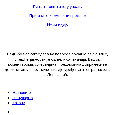
Питајте општинску управу
Пријавите комунални проблем
Имам идеју
Ради бољег сагледавања потреба локалне заједнице,
учешће јавности је од великог значаја. Вашим
коментарима, сугестијама, предлозима допринесите
дефинисању заједничке визије уређења центра насеља
Лепосавић.
Најновије
Популарно
Тагови