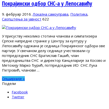
Покрајински одбор СНС-а у Лепосавићу
9. фебруар 2016.
Локална самоуправа
,
Политика
,
Саопштења за јавност
622
У присуству неколико стотина чланова и симпатизера
Српске напредне странке у Центру за културу у
Лепосавићу одржана је седница Покрајинског одбора ове
партије. У свечаном делу седнице учествовали су
потпредседник СНС Братислав Гашић, члан
председништва СНС и директор Канцеларије за Косово и
Метохију Марко Ђурић, потпредседник ИО СНС Лука
Петровић, чланови …
Опширније »
Подели
Facebook
Twitter