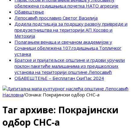
обележена годишњица почетка НАТО агресије
Обавештење
Лепосавић прославио Светог Василија
Додела подстицаја за подршку развоју привреде и
предузетништва на територији АП Косово и
Метохија
Полагањем венаца и свечаном академијом у
Сочаници обележена 107.годишњица Топличког
устанка
Братске и пријатељске општине и грдови уручили
поклон пакетиће малишанима из предшколских
установа на територији општине Лепосавић
ОБАВЕШТЕЊЕ – Бесплатан СкиПас 2024
Насловна
/
Ознака:
Покрајински одбор СНС-а
Таг архиве:
Покрајински
одбор СНС-а