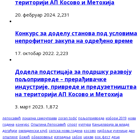
територији АП Косово и Метохија
20. фебруар 2024.
2,231
Конкурс за доделу станова под условима
непрофитног закупа на одређено време
17. октобар 2022.
2,223
Додела подстицаја за подршку развоју
пољопривреде – прерађивачке
индустрије, привреде и предузетништва
на територији АП Косово и Метохија
3. март 2023.
1,872
лепосавић
локална самоуправа
zoran todić
пољопривреда
избори 2019
нова
година
конкурс
Општина Лепосавић
спорт
култура
Канцеларија за младе
догађаји
омладински клуб
српска нова година
косово
најбољи ученици
дан
општине
божић
образовање
изградња
сабор
црква
рок фест
деца