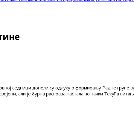
тине
вној седници донели су одлуку о формирању Радне групе з
својени, али је бурна расправа настала по тачки Текућа пит