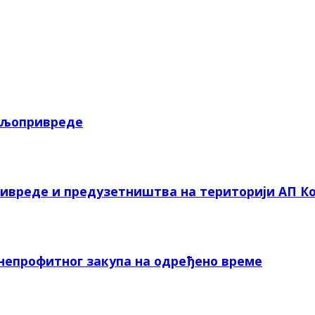
пољопривреде
ривреде и предузетништва на територији АП Ко
 непрофитног закупа на одређено време