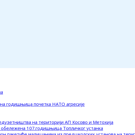
ма
ена годишњица почетка НАТО агресије
редузетништва на територији АП Косово и Метохија
 обележена 107.годишњица Топличког устанка
клон пакетиће малишанима из предшколских установа на тер