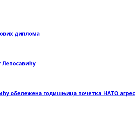
кових диплома
у Лепосавићу
вићу обележена годишњица почетка НАТО агрес