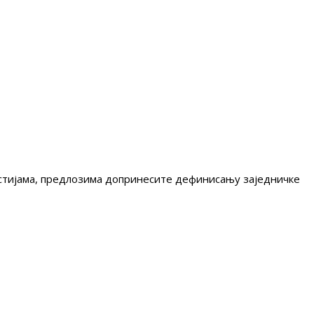
гестијама, предлозима допринесите дефинисању заједничке