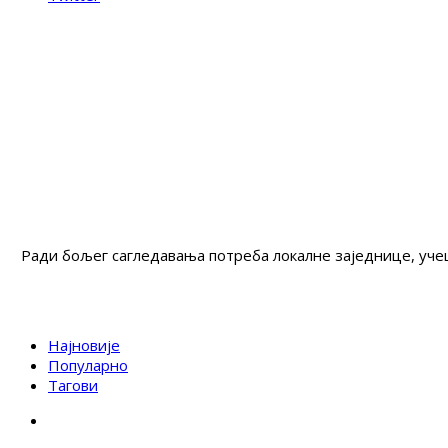
Ради бољег сагледавања потреба локалне заједнице, учеш
Најновије
Популарно
Тагови