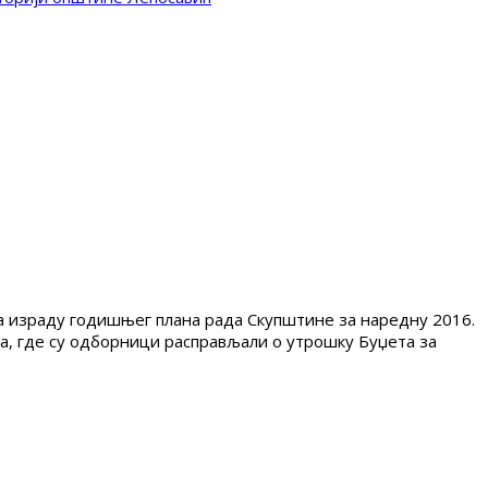
а израду годишњег плана рада Скупштине за наредну 2016.
ања, где су одборници расправљали о утрошку Буџета за