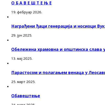
О Б А В Е Ш Т Е Њ Е
19. фебруар 2026.
Награђени ђаци генерација и носиоци Ву
29. јун 2025.
Обележена храмовна и општинска слава 
13. мај 2025.
Парастосом и полагањем венаца у Леоса
25. март 2025.
Обавештење
24. март 2025.