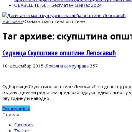
ОБАВЕШТЕЊЕ – Бесплатан СкиПас 2024
Насловна
/
Ознака:
скупштина општине
Таг архиве:
скупштина опш
Седница Скупштине општине Лепосавић
10. децембар 2015.
Локална самоуправа
357
Одборници Скупштине општине Лепосавић на деветој, редо
годину. Дневни ред и сви предлози одлука једногласно су у
ову годину и наводно …
Опширније »
Подели
Facebook
Twitter