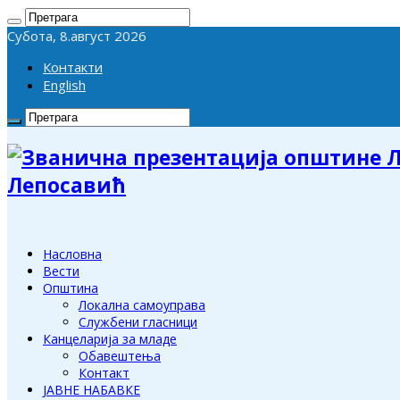
Субота, 8.август 2026
Контакти
English
Лепосавић
Насловна
Вести
Општина
Локална самоуправа
Службени гласници
Канцеларија за младе
Обавештења
Контакт
ЈАВНЕ НАБАВКЕ