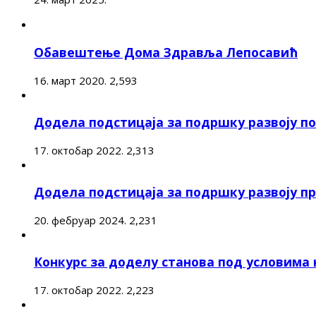
Обавештење Дома Здравља Лепосавић
16. март 2020.
2,593
Додела подстицаја за подршку развоју 
17. октобар 2022.
2,313
Додела подстицаја за подршку развоју п
20. фебруар 2024.
2,231
Конкурс за доделу станова под условима
17. октобар 2022.
2,223