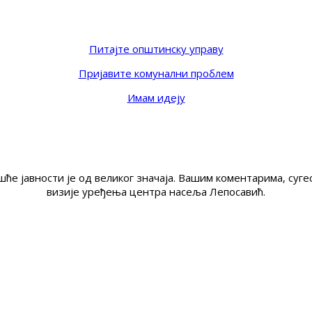
Питајте општинску управу
Пријавите комунални проблем
Имам идеју
ће јавности је од великог значаја. Вашим коментарима, су
визије уређења центра насеља Лепосавић.