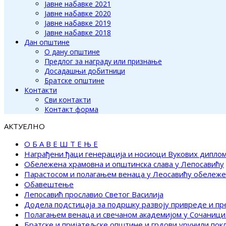
Јавне набавке 2021
Јавне набавке 2020
Јавне набавке 2019
Јавне набавке 2018
Дан општине
О дану општине
Предлог за награду или признање
Досадашњи добитници
Братске општине
Контакти
Сви контакти
Контакт форма
АКТУЕЛНО
О Б А В Е Ш Т Е Њ Е
Награђени ђаци генерација и носиоци Вукових дипло
Обележена храмовна и општинска слава у Лепосавићу
Парастосом и полагањем венаца у Леосавићу обележ
Обавештење
Лепосавић прославио Светог Василија
Додела подстицаја за подршку развоју привреде и п
Полагањем венаца и свечаном академијом у Сочаници
Братске и пријатељске општине и грдови уручили по