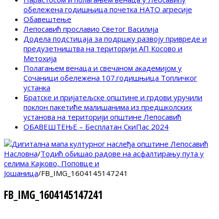
обележена годишњица почетка НАТО агресије
Обавештење
Лепосавић прославио Светог Василија
Додела подстицаја за подршку развоју привреде и
предузетништва на територији АП Косово и
Метохија
Полагањем венаца и свечаном академијом у
Сочаници обележена 107.годишњица Топличког
устанка
Братске и пријатељске општине и грдови уручили
поклон пакетиће малишанима из предшколских
установа на територији општине Лепосавић
ОБАВЕШТЕЊЕ – Бесплатан СкиПас 2024
Насловна
/
Тодић обишао радове на асфалтирању пута у
селима Кајково, Поповце и
Јошаница
/
FB_IMG_1604145147241
FB_IMG_1604145147241