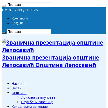
Петак, 7.август 2026
Контакти
English
Званична презентација општине
Лепосавић Општина Лепосавић
Насловна
Вести
Општина
Локална самоуправа
Службени гласници
Канцеларија за младе