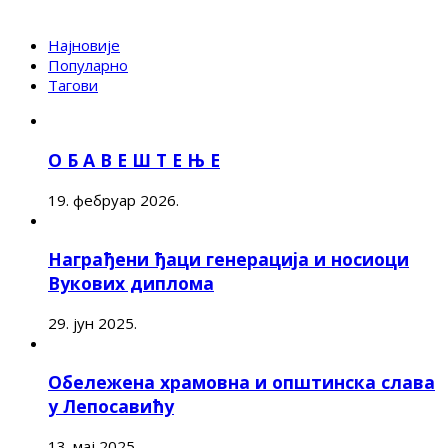
Најновије
Популарно
Тагови
О Б А В Е Ш Т Е Њ Е
19. фебруар 2026.
Награђени ђаци генерација и носиоци
Вукових диплома
29. јун 2025.
Обележена храмовна и општинска слава
у Лепосавићу
13. мај 2025.