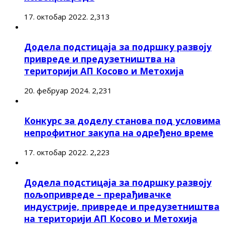
17. октобар 2022.
2,313
Додела подстицаја за подршку развоју
привреде и предузетништва на
територији АП Косово и Метохија
20. фебруар 2024.
2,231
Конкурс за доделу станова под условима
непрофитног закупа на одређено време
17. октобар 2022.
2,223
Додела подстицаја за подршку развоју
пољопривреде – прерађивачке
индустрије, привреде и предузетништва
на територији АП Косово и Метохија