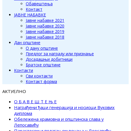
Обавештења
Контакт
ЈАВНЕ НАБАВКЕ
Јавне набавке 2021
Јавне набавке 2020
Јавне набавке 2019
Јавне набавке 2018
Дан општине
О дану општине
Предлог за награду или признање
Досадашњи добитници
Братске општине
Контакти
Сви контакти
Контакт форма
АКТУЕЛНО
О Б А В Е Ш Т Е Њ Е
Награђени ђаци генерација и носиоци Вукових
диплома
Обележена храмовна и општинска слава у
Лепосавићу
Парастосом и полагањем венаца у Леосавићу