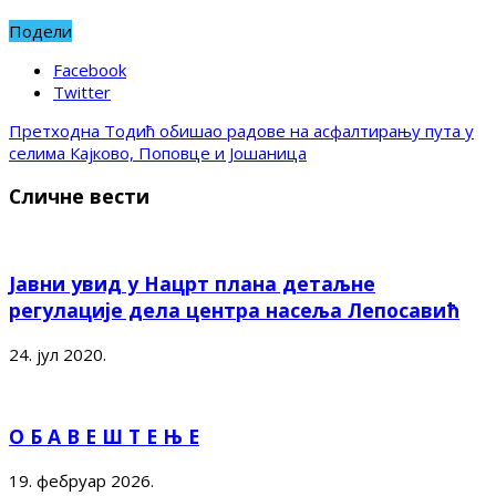
Подели
Facebook
Twitter
Претходна
Тодић обишао радове на асфалтирању пута у
селима Кајково, Поповце и Јошаница
Сличне вести
Јавни увид у Нацрт плана детаљне
регулације дела центра насеља Лепосавић
24. јул 2020.
О Б А В Е Ш Т Е Њ Е
19. фебруар 2026.