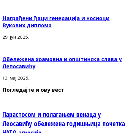
Награђени ђаци генерација и носиоци
Вукових диплома
29. јун 2025.
Обележена храмовна и општинска слава у
Лепосавићу
13. мај 2025.
Погледајте и ову вест
Парастосом и полагањем венаца у
Леосавићу обележена годишњица почетка
НАТО агресије