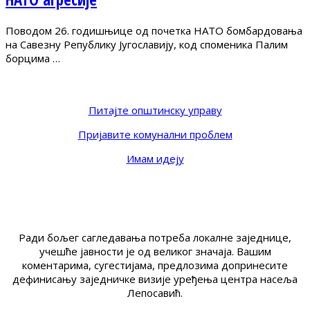
Поводом 26. годишњице од почетка НАТО бомбардовања
на Савезну Републику Југославију, код споменика Палим
борцима …
Питајте општинску управу
Пријавите комунални проблем
Имам идеју
Ради бољег сагледавања потреба локалне заједнице,
учешће јавности је од великог значаја. Вашим
коментарима, сугестијама, предлозима допринесите
дефинисању заједничке визије уређења центра насеља
Лепосавић.