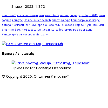
3. март 2023.
1,872
лепосавић
локална самоуправа
zoran todić
пољопривреда
избори 2019
нова
година
конкурс
Општина Лепосавић
спорт
култура
Канцеларија за младе
догађаји
омладински клуб
српска нова година
косово
најбољи ученици
дан
општине
божић
образовање
изградња
сабор
црква
рок фест
деца
Канцеларија за Косово и Метохију
Црква у Лепосавићу
Црква Светог Василија Острошког
© Copyright 2026, Општина Лепосавић