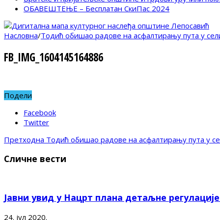
ОБАВЕШТЕЊЕ – Бесплатан СкиПас 2024
Насловна
/
Тодић обишао радове на асфалтирању пута у сел
FB_IMG_1604145164886
Подели
Facebook
Twitter
Претходна
Тодић обишао радове на асфалтирању пута у се
Сличне вести
Јавни увид у Нацрт плана детаљне регулациј
24. јул 2020.