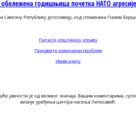
 обележена годишњица почетка НАТО агресиј
Савезну Републику Југославију, код споменика Палим борц
Питајте општинску управу
Пријавите комунални проблем
Имам идеју
ће јавности је од великог значаја. Вашим коментарима, су
визије уређења центра насеља Лепосавић.