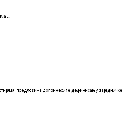
е
има …
гестијама, предлозима допринесите дефинисању заједничке