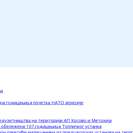
ма
ена годишњица почетка НАТО агресије
редузетништва на територији АП Косово и Метохија
 обележена 107.годишњица Топличког устанка
клон пакетиће малишанима из предшколских установа на тер