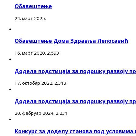
Обавештење
24. март 2025.
Обавештење Дома Здравља Лепосавић
16. март 2020.
2,593
Додела подстицаја за подршку развоју 
17. октобар 2022.
2,313
Додела подстицаја за подршку развоју п
20. фебруар 2024.
2,231
Конкурс за доделу станова под условима