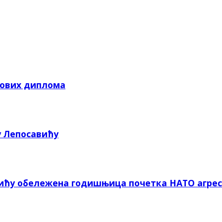
кових диплома
у Лепосавићу
вићу обележена годишњица почетка НАТО агрес