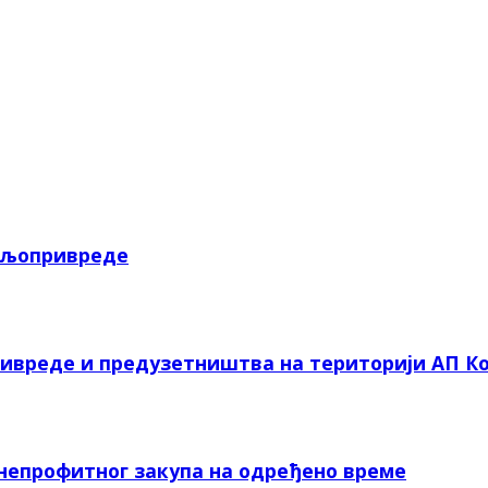
пољопривреде
ривреде и предузетништва на територији АП Ко
 непрофитног закупа на одређено време