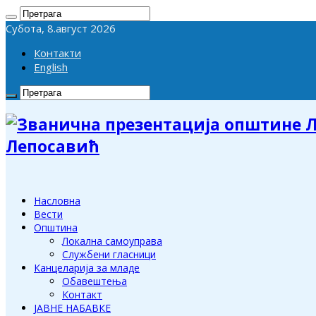
Субота, 8.август 2026
Контакти
English
Лепосавић
Насловна
Вести
Општина
Локална самоуправа
Службени гласници
Канцеларија за младе
Обавештења
Контакт
ЈАВНЕ НАБАВКЕ