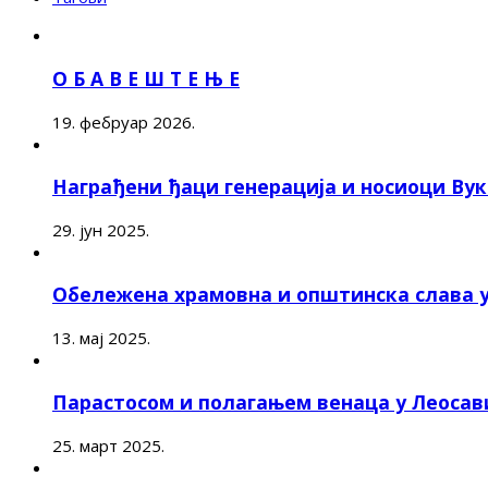
О Б А В Е Ш Т Е Њ Е
19. фебруар 2026.
Награђени ђаци генерација и носиоци Ву
29. јун 2025.
Обележена храмовна и општинска слава 
13. мај 2025.
Парастосом и полагањем венаца у Леоса
25. март 2025.