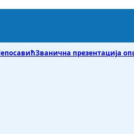
Званична презентација о