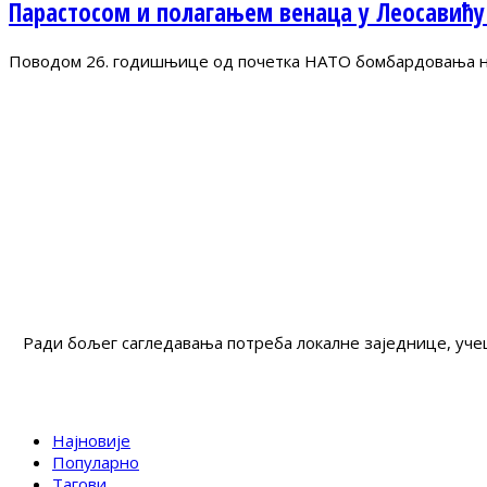
Парастосом и полагањем венаца у Леосавићу
Поводом 26. годишњице од почетка НАТО бомбардовања на 
Ради бољег сагледавања потреба локалне заједнице, учеш
Најновије
Популарно
Тагови