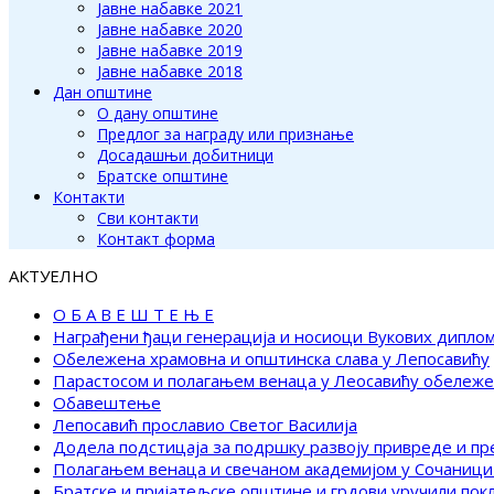
Јавне набавке 2021
Јавне набавке 2020
Јавне набавке 2019
Јавне набавке 2018
Дан општине
О дану општине
Предлог за награду или признање
Досадашњи добитници
Братске општине
Контакти
Сви контакти
Контакт форма
АКТУЕЛНО
О Б А В Е Ш Т Е Њ Е
Награђени ђаци генерација и носиоци Вукових дипло
Обележена храмовна и општинска слава у Лепосавићу
Парастосом и полагањем венаца у Леосавићу обележ
Обавештење
Лепосавић прославио Светог Василија
Додела подстицаја за подршку развоју привреде и п
Полагањем венаца и свечаном академијом у Сочаници
Братске и пријатељске општине и грдови уручили по