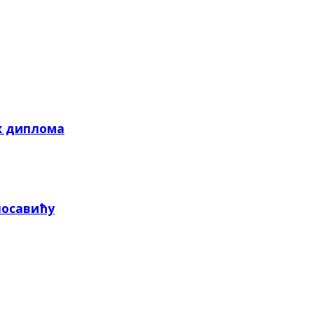
х диплома
посавићу