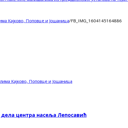
има Кајково, Поповце и Јошаница
/
FB_IMG_1604145164886
лима Кајково, Поповце и Јошаница
е дела центра насеља Лепосавић