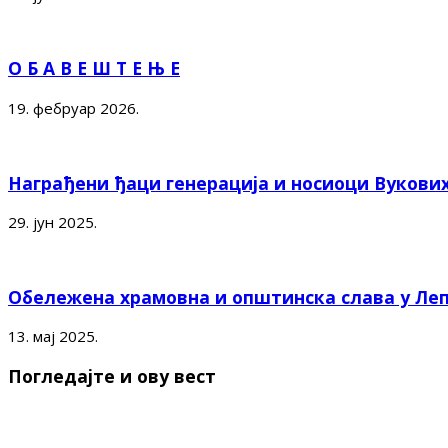
О Б А В Е Ш Т Е Њ Е
19. фебруар 2026.
Награђени ђаци генерација и носиоци Вукови
29. јун 2025.
Обележена храмовна и општинска слава у Ле
13. мај 2025.
Погледајте и ову вест