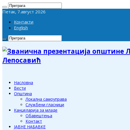
Петак, 7.август 2026
Контакти
English
Лепосавић
Насловна
Вести
Општина
Локална самоуправа
Службени гласници
Канцеларија за младе
Обавештења
Контакт
ЈАВНЕ НАБАВКЕ