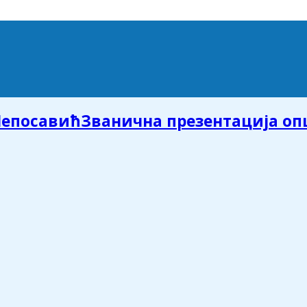
Званична презентација о