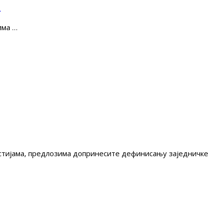
е
има …
гестијама, предлозима допринесите дефинисању заједничке