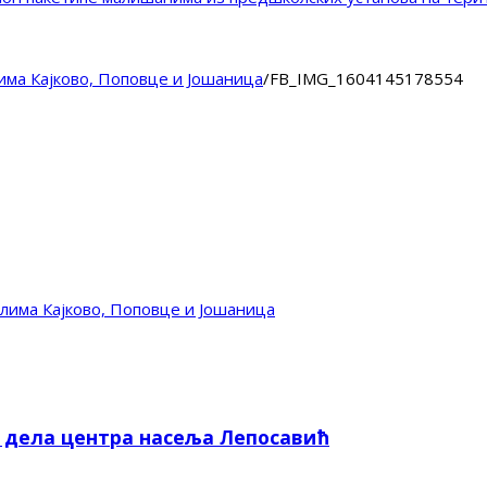
има Кајково, Поповце и Јошаница
/
FB_IMG_1604145178554
лима Кајково, Поповце и Јошаница
е дела центра насеља Лепосавић