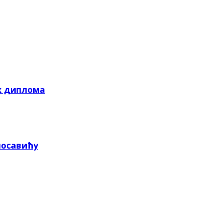
х диплома
посавићу