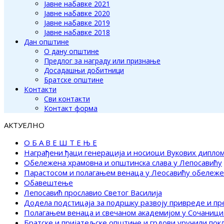
Јавне набавке 2021
Јавне набавке 2020
Јавне набавке 2019
Јавне набавке 2018
Дан општине
О дану општине
Предлог за награду или признање
Досадашњи добитници
Братске општине
Контакти
Сви контакти
Контакт форма
АКТУЕЛНО
О Б А В Е Ш Т Е Њ Е
Награђени ђаци генерација и носиоци Вукових дипло
Обележена храмовна и општинска слава у Лепосавићу
Парастосом и полагањем венаца у Леосавићу обележ
Обавештење
Лепосавић прославио Светог Василија
Додела подстицаја за подршку развоју привреде и п
Полагањем венаца и свечаном академијом у Сочаници
Братске и пријатељске општине и грдови уручили по