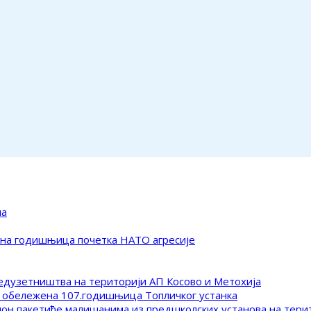
ма
ена годишњица почетка НАТО агресије
редузетништва на територији АП Косово и Метохија
 обележена 107.годишњица Топличког устанка
клон пакетиће малишанима из предшколских установа на тер