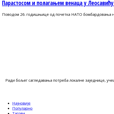
Парастосом и полагањем венаца у Леосавићу
Поводом 26. годишњице од почетка НАТО бомбардовања на 
Ради бољег сагледавања потреба локалне заједнице, учеш
Најновије
Популарно
Тагови