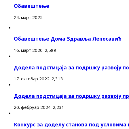
Обавештење
24. март 2025.
Обавештење Дома Здравља Лепосавић
16. март 2020.
2,589
Додела подстицаја за подршку развоју 
17. октобар 2022.
2,313
Додела подстицаја за подршку развоју п
20. фебруар 2024.
2,231
Конкурс за доделу станова под условима