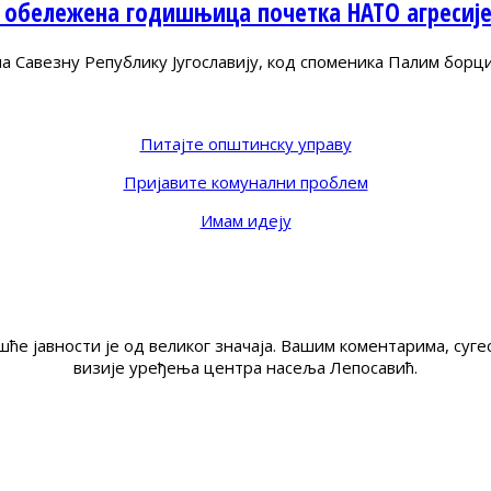
 обележена годишњица почетка НАТО агресиј
Савезну Републику Југославију, код споменика Палим борц
Питајте општинску управу
Пријавите комунални проблем
Имам идеју
ће јавности је од великог значаја. Вашим коментарима, су
визије уређења центра насеља Лепосавић.