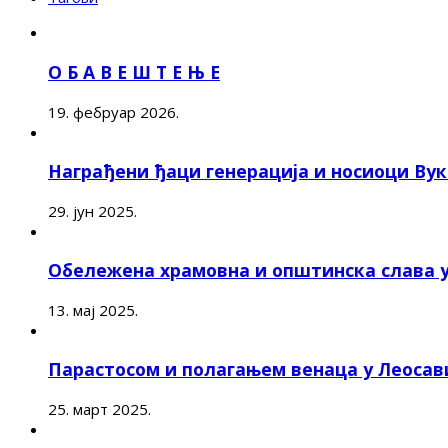
О Б А В Е Ш Т Е Њ Е
19. фебруар 2026.
Награђени ђаци генерација и носиоци Ву
29. јун 2025.
Обележена храмовна и општинска слава 
13. мај 2025.
Парастосом и полагањем венаца у Леоса
25. март 2025.