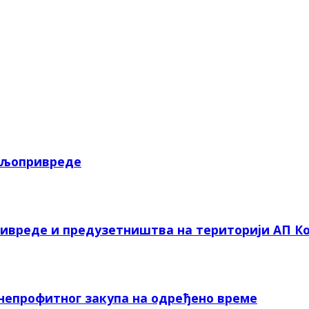
пољопривреде
ривреде и предузетништва на територији АП Ко
 непрофитног закупа на одређено време