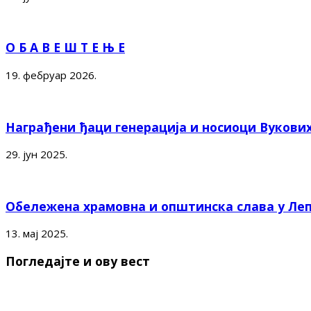
О Б А В Е Ш Т Е Њ Е
19. фебруар 2026.
Награђени ђаци генерација и носиоци Вукови
29. јун 2025.
Обележена храмовна и општинска слава у Ле
13. мај 2025.
Погледајте и ову вест