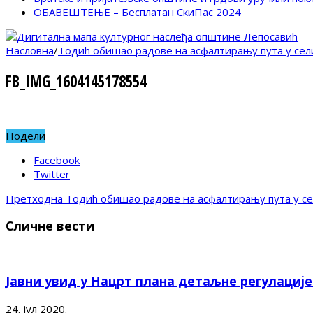
ОБАВЕШТЕЊЕ – Бесплатан СкиПас 2024
Насловна
/
Тодић обишао радове на асфалтирању пута у сел
FB_IMG_1604145178554
Подели
Facebook
Twitter
Претходна
Тодић обишао радове на асфалтирању пута у се
Сличне вести
Јавни увид у Нацрт плана детаљне регулациј
24. јул 2020.