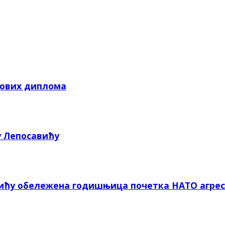
кових диплома
у Лепосавићу
вићу обележена годишњица почетка НАТО агрес