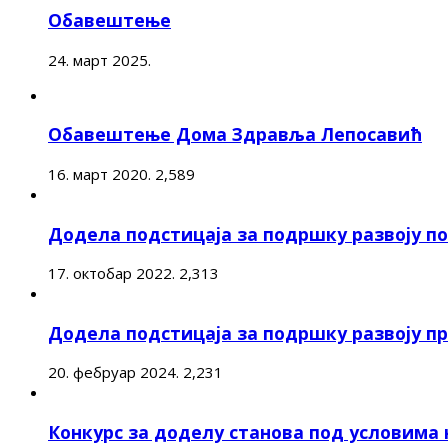
Обавештење
24. март 2025.
Обавештење Дома Здравља Лепосавић
16. март 2020.
2,589
Додела подстицаја за подршку развоју 
17. октобар 2022.
2,313
Додела подстицаја за подршку развоју п
20. фебруар 2024.
2,231
Конкурс за доделу станова под условима