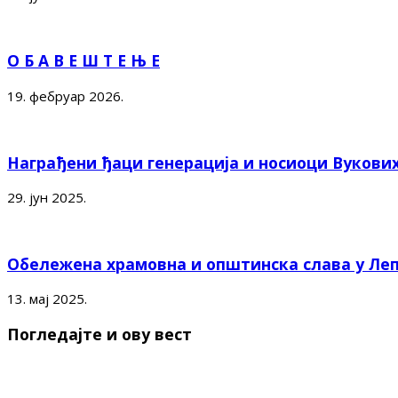
О Б А В Е Ш Т Е Њ Е
19. фебруар 2026.
Награђени ђаци генерација и носиоци Вукови
29. јун 2025.
Обележена храмовна и општинска слава у Ле
13. мај 2025.
Погледајте и ову вест