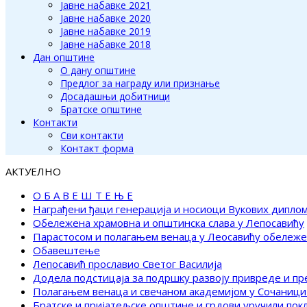
Јавне набавке 2021
Јавне набавке 2020
Јавне набавке 2019
Јавне набавке 2018
Дан општине
О дану општине
Предлог за награду или признање
Досадашњи добитници
Братске општине
Контакти
Сви контакти
Контакт форма
АКТУЕЛНО
О Б А В Е Ш Т Е Њ Е
Награђени ђаци генерација и носиоци Вукових дипло
Обележена храмовна и општинска слава у Лепосавићу
Парастосом и полагањем венаца у Леосавићу обележ
Обавештење
Лепосавић прославио Светог Василија
Додела подстицаја за подршку развоју привреде и п
Полагањем венаца и свечаном академијом у Сочаници
Братске и пријатељске општине и грдови уручили по