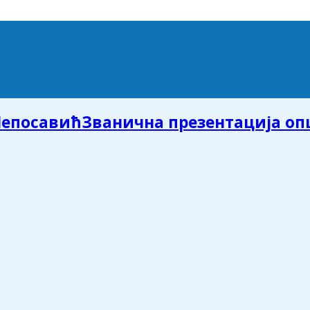
Званична презентација о