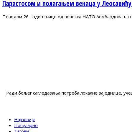
Парастосом и полагањем венаца у Леосавићу
Поводом 26. годишњице од почетка НАТО бомбардовања на 
Ради бољег сагледавања потреба локалне заједнице, учеш
Најновије
Популарно
Тагови