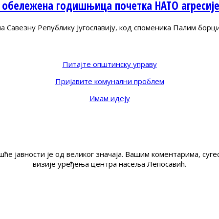
 обележена годишњица почетка НАТО агресиј
Савезну Републику Југославију, код споменика Палим борц
Питајте општинску управу
Пријавите комунални проблем
Имам идеју
ће јавности је од великог значаја. Вашим коментарима, су
визије уређења центра насеља Лепосавић.