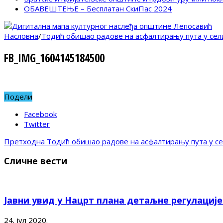
ОБАВЕШТЕЊЕ – Бесплатан СкиПас 2024
Насловна
/
Тодић обишао радове на асфалтирању пута у сел
FB_IMG_1604145184500
Подели
Facebook
Twitter
Претходна
Тодић обишао радове на асфалтирању пута у се
Сличне вести
Јавни увид у Нацрт плана детаљне регулациј
24. јул 2020.