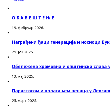
О Б А В Е Ш Т Е Њ Е
19. фебруар 2026.
Награђени ђаци генерација и носиоци Ву
29. јун 2025.
Обележена храмовна и општинска слава 
13. мај 2025.
Парастосом и полагањем венаца у Леоса
25. март 2025.