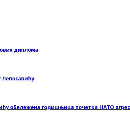
кових диплома
у Лепосавићу
вићу обележена годишњица почетка НАТО агрес