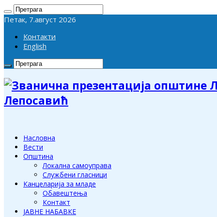
Петак, 7.август 2026
Контакти
English
Лепосавић
Насловна
Вести
Општина
Локална самоуправа
Службени гласници
Канцеларија за младе
Обавештења
Контакт
ЈАВНЕ НАБАВКЕ