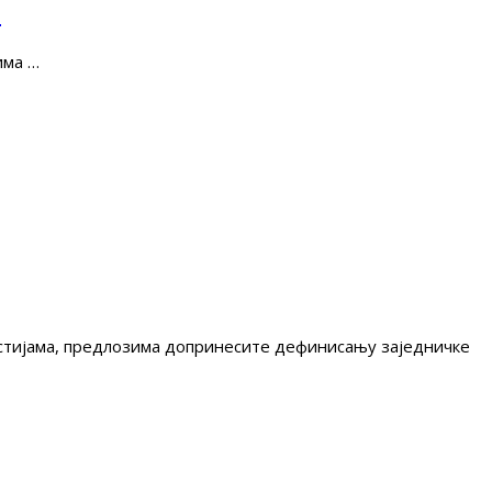
е
има …
гестијама, предлозима допринесите дефинисању заједничке