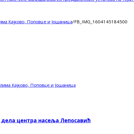
има Кајково, Поповце и Јошаница
/
FB_IMG_1604145184500
лима Кајково, Поповце и Јошаница
е дела центра насеља Лепосавић