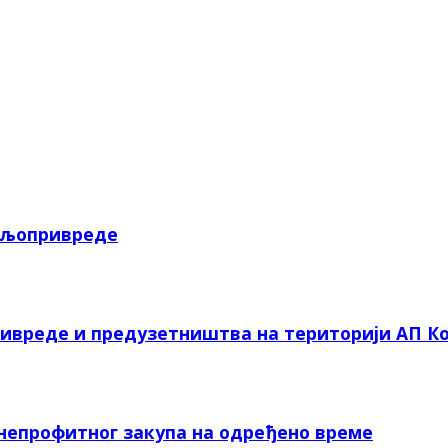
пољопривреде
ривреде и предузетништва на територији АП Ко
 непрофитног закупа на одређено време