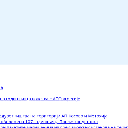
ма
ена годишњица почетка НАТО агресије
редузетништва на територији АП Косово и Метохија
 обележена 107.годишњица Топличког устанка
клон пакетиће малишанима из предшколских установа на тер