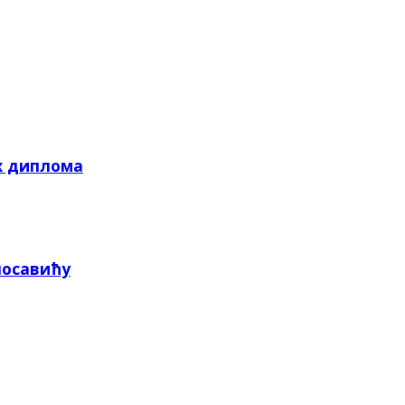
х диплома
посавићу