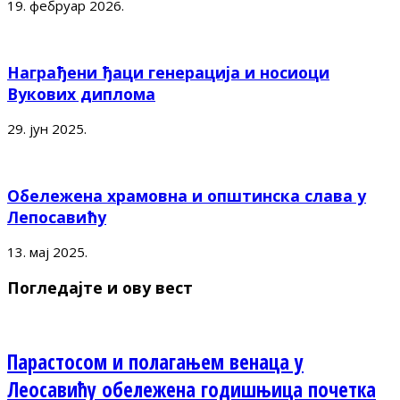
19. фебруар 2026.
Награђени ђаци генерација и носиоци
Вукових диплома
29. јун 2025.
Обележена храмовна и општинска слава у
Лепосавићу
13. мај 2025.
Погледајте и ову вест
Парастосом и полагањем венаца у
Леосавићу обележена годишњица почетка