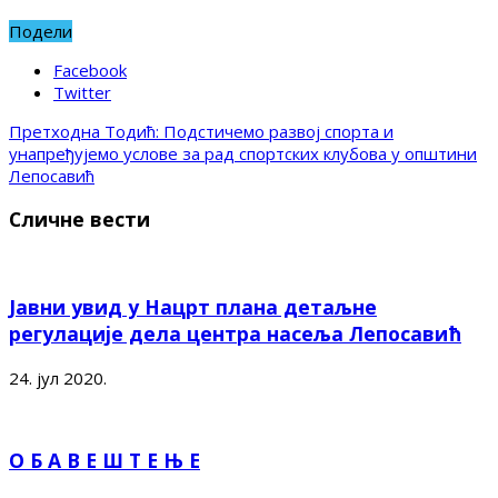
Подели
Facebook
Twitter
Претходна
Тодић: Подстичемо развој спорта и
унапређујемо услове за рад спортских клубова у општини
Лепосавић
Сличне вести
Јавни увид у Нацрт плана детаљне
регулације дела центра насеља Лепосавић
24. јул 2020.
О Б А В Е Ш Т Е Њ Е