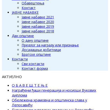
Обавештења
Контакт
ЈАВНЕ НАБАВКЕ
Јавне набавке 2021
Јавне набавке 2020
Јавне набавке 2019
Јавне набавке 2018
Дан општине
О дану општине
Предлог за награду или признање
Досадашњи добитници
Братске општине
Контакти
Сви контакти
Контакт форма
АКТУЕЛНО
О Б А В Е Ш Т Е Њ Е
Награђени ђаци генерација и носиоци Вукових
диплома
Обележена храмовна и општинска слава у
Лепосавићу
Парастосом и полагањем венаца у Леосавићу