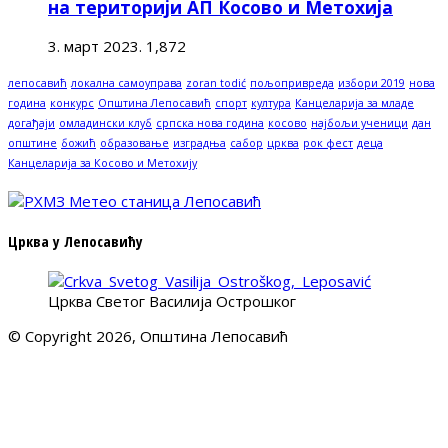
на територији АП Косово и Метохија
3. март 2023.
1,872
лепосавић
локална самоуправа
zoran todić
пољопривреда
избори 2019
нова
година
конкурс
Општина Лепосавић
спорт
култура
Канцеларија за младе
догађаји
омладински клуб
српска нова година
косово
најбољи ученици
дан
општине
божић
образовање
изградња
сабор
црква
рок фест
деца
Канцеларија за Косово и Метохију
Црква у Лепосавићу
Црква Светог Василија Острошког
© Copyright 2026, Општина Лепосавић