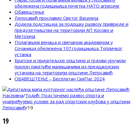
обележена годишњица почетка НАТО агресије
Обавештење
Лепосавић прославио Светог Василија
Додела подстицаја за подршку развоју привреде и
предузетништва на територији АП Косово и
Метохија
Полагањем венаца и свечаном академијом у
Сочаници обележена 107.годишњица Топличког
устанка
Братске и пријатељске општине и грдови уручили
поклон пакетиће малишанима из предшколских
установа на територији општине Лепосавић
ОБАВЕШТЕЊЕ – Бесплатан СкиПас 2024
Насловна
/
Тодић: Подстичемо развој спорта и
унапређујемо услове за рад спортских клубова у општини
Лепосавић
/
19
19