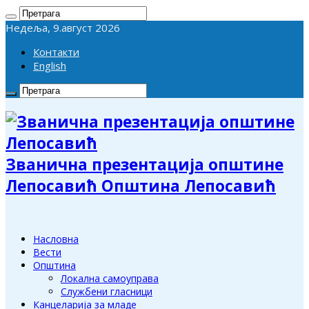
Недеља, 9.август 2026
Контакти
English
Званична презентација општине
Лепосавић Општина Лепосавић
Насловна
Вести
Општина
Локална самоуправа
Службени гласници
Канцеларија за младе