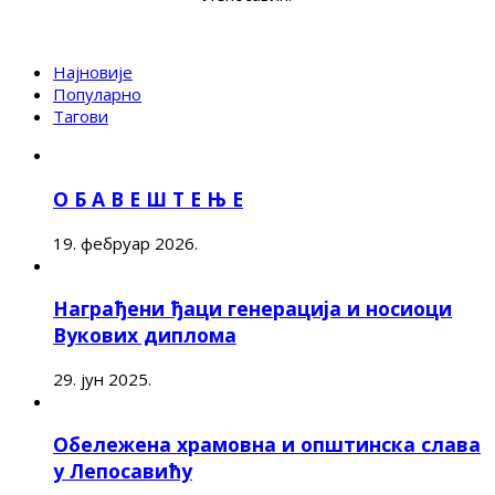
Најновије
Популарно
Тагови
О Б А В Е Ш Т Е Њ Е
19. фебруар 2026.
Награђени ђаци генерација и носиоци
Вукових диплома
29. јун 2025.
Обележена храмовна и општинска слава
у Лепосавићу