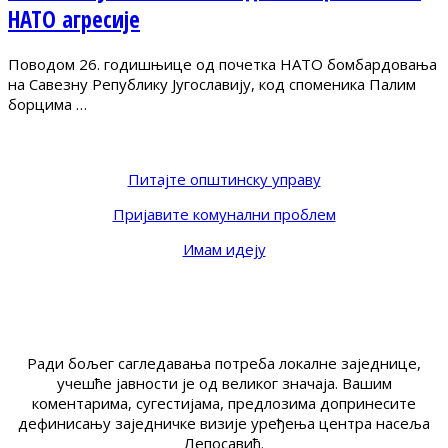
НАТО агресије
Поводом 26. годишњице од почетка НАТО бомбардовања
на Савезну Републику Југославију, код споменика Палим
борцима …
Питајте општинску управу
Пријавите комунални проблем
Имам идеју
Ради бољег сагледавања потреба локалне заједнице,
учешће јавности је од великог значаја. Вашим
коментарима, сугестијама, предлозима допринесите
дефинисању заједничке визије уређења центра насеља
Лепосавић.