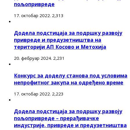
пољопривреде
17. октобар 2022.
2,313
Додела подстицаја за подршку развоју
привреде и предузетништва на
територији АП Косово и Метохија
20. фебруар 2024.
2,231
Конкурс за доделу станова под условима
непрофитног закупа на одређено време
17. октобар 2022.
2,223
Додела подстицаја за подршку развоју
пољопривреде – прерађивачке
индустрије, привреде и предузетништва