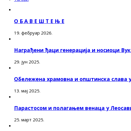
О Б А В Е Ш Т Е Њ Е
19. фебруар 2026.
Награђени ђаци генерација и носиоци Ву
29. јун 2025.
Обележена храмовна и општинска слава 
13. мај 2025.
Парастосом и полагањем венаца у Леоса
25. март 2025.