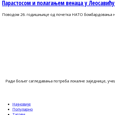
Парастосом и полагањем венаца у Леосавићу
Поводом 26. годишњице од почетка НАТО бомбардовања на 
Ради бољег сагледавања потреба локалне заједнице, учеш
Најновије
Популарно
Тагови