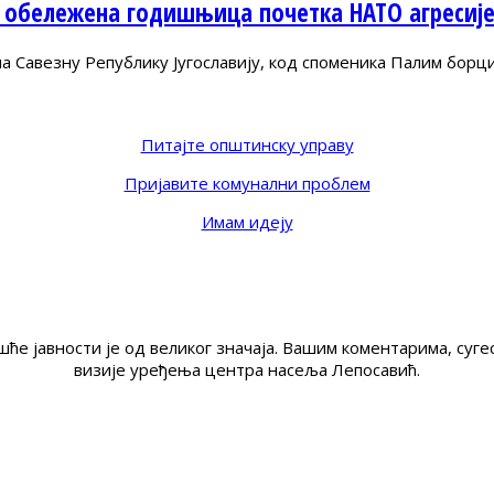
 обележена годишњица почетка НАТО агресиј
Савезну Републику Југославију, код споменика Палим борц
Питајте општинску управу
Пријавите комунални проблем
Имам идеју
ће јавности је од великог значаја. Вашим коментарима, су
визије уређења центра насеља Лепосавић.