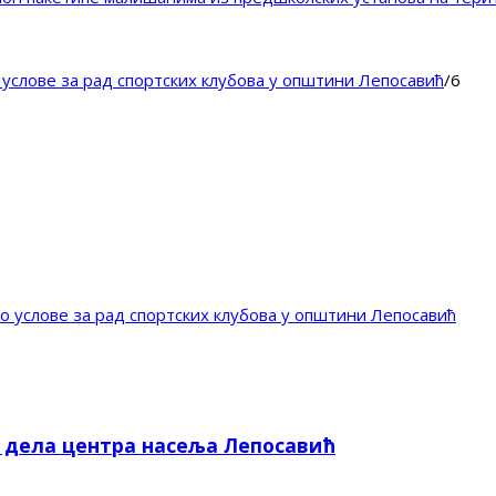
 услове за рад спортских клубова у општини Лепосавић
/
6
о услове за рад спортских клубова у општини Лепосавић
е дела центра насеља Лепосавић