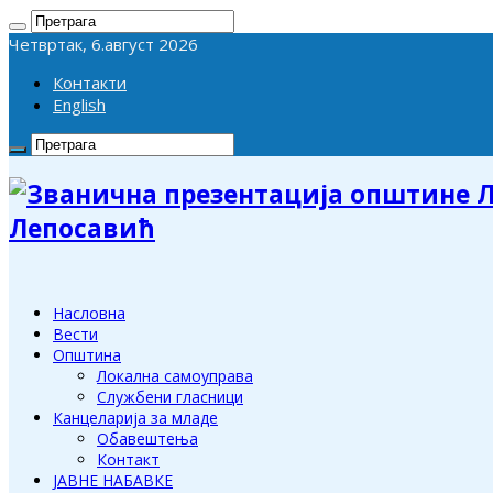
Четвртак, 6.август 2026
Контакти
English
Лепосавић
Насловна
Вести
Општина
Локална самоуправа
Службени гласници
Канцеларија за младе
Обавештења
Контакт
ЈАВНЕ НАБАВКЕ