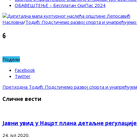
ОБАВЕШТЕЊЕ – Бесплатан СкиПас 2024
Насловна
/
Тодић: Подстичемо развој спорта и унапређујемо
6
Подели
Facebook
Twitter
Претходна
Тодић: Подстичемо развој спорта и унапређујем
Сличне вести
Јавни увид у Нацрт плана детаљне регулациј
24. јул 2020.