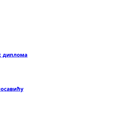
х диплома
посавићу