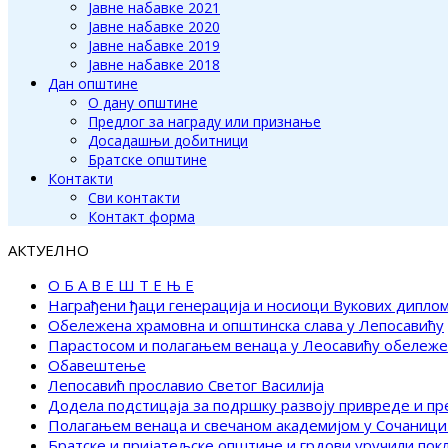
Јавне набавке 2021
Јавне набавке 2020
Јавне набавке 2019
Јавне набавке 2018
Дан општине
О дану општине
Предлог за награду или признање
Досадашњи добитници
Братске општине
Контакти
Сви контакти
Контакт форма
АКТУЕЛНО
О Б А В Е Ш Т Е Њ Е
Награђени ђаци генерација и носиоци Вукових дипло
Обележена храмовна и општинска слава у Лепосавићу
Парастосом и полагањем венаца у Леосавићу обележ
Обавештење
Лепосавић прославио Светог Василија
Додела подстицаја за подршку развоју привреде и п
Полагањем венаца и свечаном академијом у Сочаници
Братске и пријатељске општине и грдови уручили по