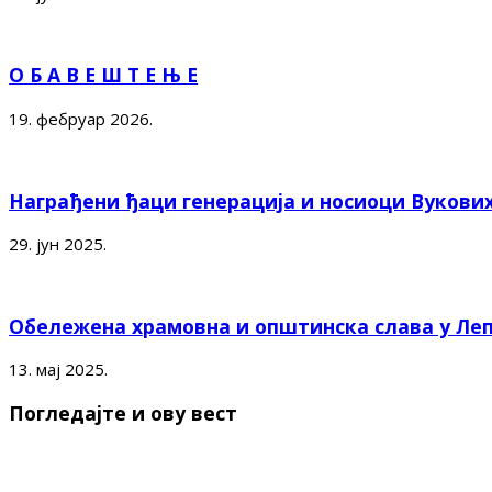
О Б А В Е Ш Т Е Њ Е
19. фебруар 2026.
Награђени ђаци генерација и носиоци Вукови
29. јун 2025.
Обележена храмовна и општинска слава у Ле
13. мај 2025.
Погледајте и ову вест