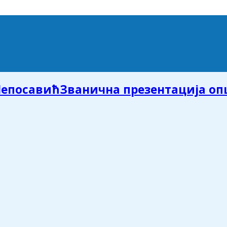
Званична презентација о