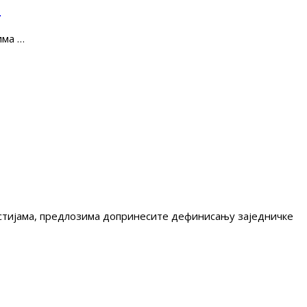
е
има …
гестијама, предлозима допринесите дефинисању заједничке