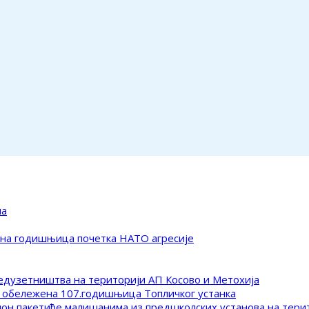
ма
ена годишњица почетка НАТО агресије
редузетништва на територији АП Косово и Метохија
 обележена 107.годишњица Топличког устанка
клон пакетиће малишанима из предшколских установа на тер