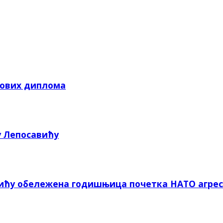
кових диплома
у Лепосавићу
вићу обележена годишњица почетка НАТО агрес