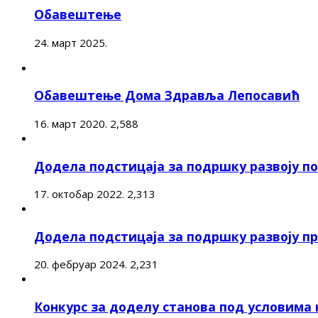
Обавештење
24. март 2025.
Обавештење Дома Здравља Лепосавић
16. март 2020.
2,588
Додела подстицаја за подршку развоју 
17. октобар 2022.
2,313
Додела подстицаја за подршку развоју п
20. фебруар 2024.
2,231
Конкурс за доделу станова под условима