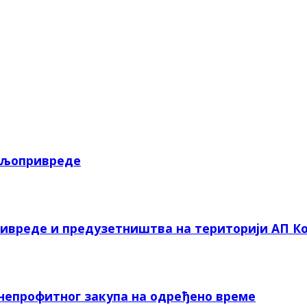
пољопривреде
ривреде и предузетништва на територији АП Ко
 непрофитног закупа на одређено време