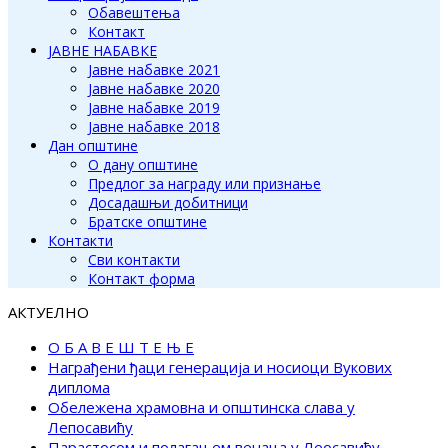
Обавештења
Контакт
ЈАВНЕ НАБАВКЕ
Јавне набавке 2021
Јавне набавке 2020
Јавне набавке 2019
Јавне набавке 2018
Дан општине
О дану општине
Предлог за награду или признање
Досадашњи добитници
Братске општине
Контакти
Сви контакти
Контакт форма
АКТУЕЛНО
О Б А В Е Ш Т Е Њ Е
Награђени ђаци генерација и носиоци Вукових
диплома
Обележена храмовна и општинска слава у
Лепосавићу
Парастосом и полагањем венаца у Леосавићу