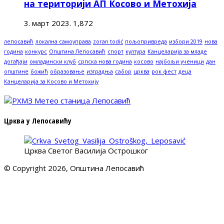
на територији АП Косово и Метохија
3. март 2023.
1,872
лепосавић
локална самоуправа
zoran todić
пољопривреда
избори 2019
нова
година
конкурс
Општина Лепосавић
спорт
култура
Канцеларија за младе
догађаји
омладински клуб
српска нова година
косово
најбољи ученици
дан
општине
божић
образовање
изградња
сабор
црква
рок фест
деца
Канцеларија за Косово и Метохију
Црква у Лепосавићу
Црква Светог Василија Острошког
© Copyright 2026, Општина Лепосавић