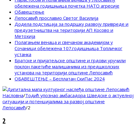
обележена годишњица почетка НАТО агресије
Обавештење
Лепосавић прославио Светог Василија
Додела подстицаја за подршку развоју привреде и
предузетништва на територији АП Косово и
Метохија
Полагањем венаца и свечаном академијом у
Сочаници обележена 107.годишњица Топличког
устанка
Братске и пријатељске општине и грдови уручили
поклон пакетиће малишанима из предшколских
установа на територији општине Лепосавић
ОБАВЕШТЕЊЕ – Бесплатан СкиПас 2024
Насловна
/
Тодић упознао амбасадора Шведске о актуелној
ситуацији и потенцијалима за развој општине
Лепосавић
/
2
2