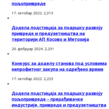
пољопривреде
17. октобар 2022.
2,313
Додела подстицаја за подршку развоју
привреде и предузетништва на
територији АП Косово и Метохија
20. фебруар 2024.
2,231
Конкурс за доделу станова под условима
непрофитног закупа на одређено време
17. октобар 2022.
2,223
Додела подстицаја за подршку развоју
пољопривреде – прерађивачке
индустрије, привреде и предузетништва