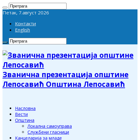
Петак, 7.август 2026
Контакти
English
Званична презентација општине
Лепосавић Општина Лепосавић
Насловна
Вести
Општина
Локална самоуправа
Службени гласници
Канцеларија за младе