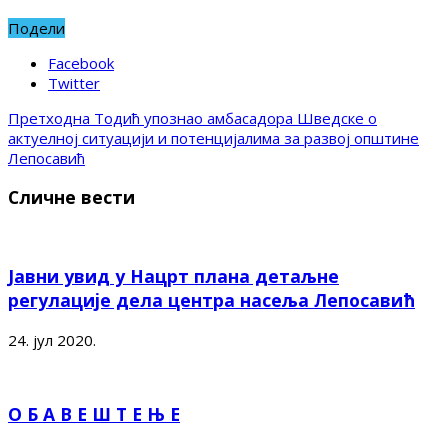
Подели
Facebook
Twitter
Претходна
Тодић упознао амбасадора Шведске о
актуелној ситуацији и потенцијалима за развој општине
Лепосавић
Сличне вести
Јавни увид у Нацрт плана детаљне
регулације дела центра насеља Лепосавић
24. јул 2020.
О Б А В Е Ш Т Е Њ Е