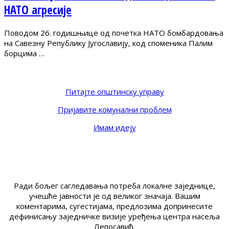
НАТО агресије
Поводом 26. годишњице од почетка НАТО бомбардовања
на Савезну Републику Југославију, код споменика Палим
борцима …
Питајте општинску управу
Пријавите комунални проблем
Имам идеју
Ради бољег сагледавања потреба локалне заједнице,
учешће јавности је од великог значаја. Вашим
коментарима, сугестијама, предлозима допринесите
дефинисању заједничке визије уређења центра насеља
Лепосавић.