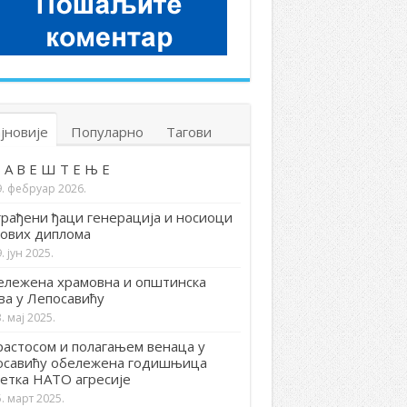
јновије
Популарно
Тагови
 А В Е Ш Т Е Њ Е
9. фебруар 2026.
рађени ђаци генерација и носиоци
ових диплома
. јун 2025.
лежена храмовна и општинска
ва у Лепосавићу
. мај 2025.
астосом и полагањем венаца у
осавићу обележена годишњица
етка НАТО агресије
. март 2025.