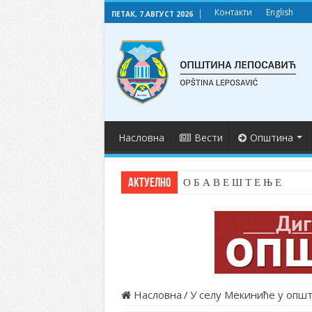
Контакти
English
ПЕТАК, 7.АВГУСТ 2026
Насловна
Вести
Општина
АКТУЕЛНО
О Б А В Е Ш Т Е Њ Е
Насловна
/
У селу Мекиниће у општ