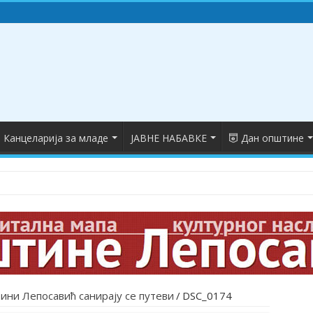
Канцеларија за младе
ЈАВНЕ НАБАВКЕ
Дан општине
ини Лепосавић санирају се путеви
/
DSC_0174