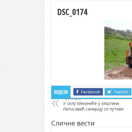
DSC_0174
Facebook
Twitter
Подели
Претходна
У селу Мекиниће у општини
Лепосавић санирају се путеви
Сличне вести