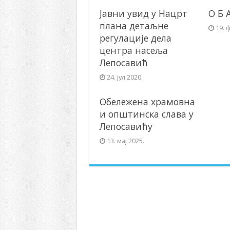
Јавни увид у Нацрт
О Б 
плана детаљне
19. 
регулације дела
центра насеља
Лепосавић
24. јул 2020.
Обележена храмовна
и општинска слава у
Лепосавићу
13. мај 2025.