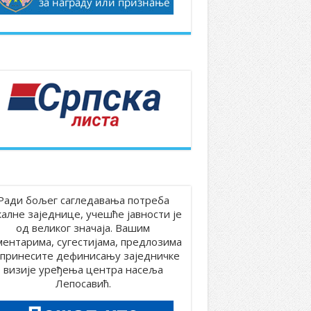
Ради бољег сагледавања потреба
калне заједнице, учешће јавности је
од великог значаја. Вашим
ментарима, сугестијама, предлозима
принесите дефинисању заједничке
визије уређења центра насеља
Лепосавић.