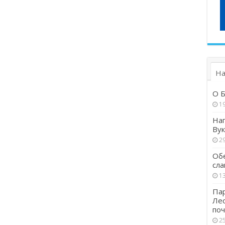
На
О Б
1
Наг
Вук
29
Обе
сла
13
Пар
Ле
поч
25