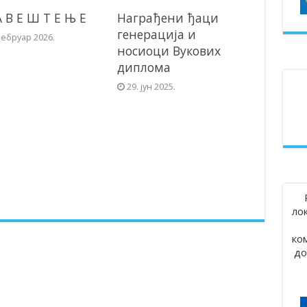
А В Е Ш Т Е Њ Е
Награђени ђаци
генерација и
фебруар 2026.
носиоци Вукових
диплома
29. јун 2025.
ло
ко
до