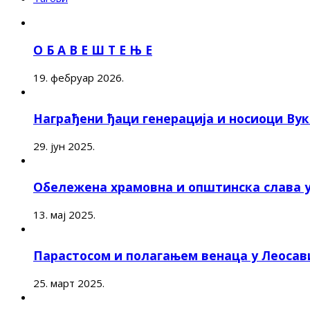
О Б А В Е Ш Т Е Њ Е
19. фебруар 2026.
Награђени ђаци генерација и носиоци Ву
29. јун 2025.
Обележена храмовна и општинска слава 
13. мај 2025.
Парастосом и полагањем венаца у Леоса
25. март 2025.