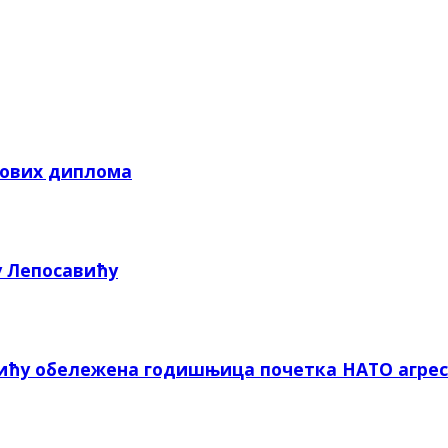
кових диплома
у Лепосавићу
вићу обележена годишњица почетка НАТО агрес