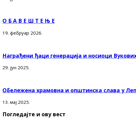
О Б А В Е Ш Т Е Њ Е
19. фебруар 2026.
Награђени ђаци генерација и носиоци Вукови
29. јун 2025.
Обележена храмовна и општинска слава у Ле
13. мај 2025.
Погледајте и ову вест