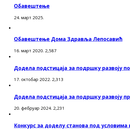
Обавештење
24. март 2025.
Обавештење Дома Здравља Лепосавић
16. март 2020.
2,587
Додела подстицаја за подршку развоју 
17. октобар 2022.
2,313
Додела подстицаја за подршку развоју п
20. фебруар 2024.
2,231
Конкурс за доделу станова под условима