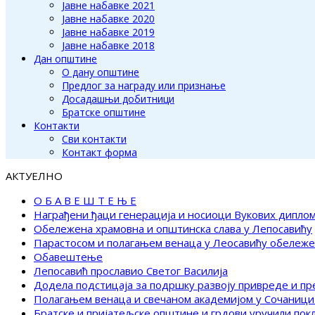
Јавне набавке 2021
Јавне набавке 2020
Јавне набавке 2019
Јавне набавке 2018
Дан општине
О дану општине
Предлог за награду или признање
Досадашњи добитници
Братске општине
Контакти
Сви контакти
Контакт форма
АКТУЕЛНО
О Б А В Е Ш Т Е Њ Е
Награђени ђаци генерација и носиоци Вукових дипло
Обележена храмовна и општинска слава у Лепосавићу
Парастосом и полагањем венаца у Леосавићу обележ
Обавештење
Лепосавић прославио Светог Василија
Додела подстицаја за подршку развоју привреде и п
Полагањем венаца и свечаном академијом у Сочаници
Братске и пријатељске општине и грдови уручили по