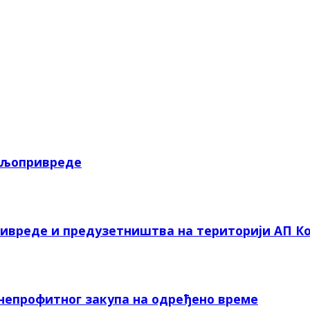
пољопривреде
ривреде и предузетништва на територији АП Ко
 непрофитног закупа на одређено време