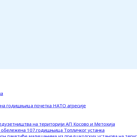
ма
ена годишњица почетка НАТО агресије
редузетништва на територији АП Косово и Метохија
 обележена 107.годишњица Топличког устанка
клон пакетиће малишанима из предшколских установа на тер