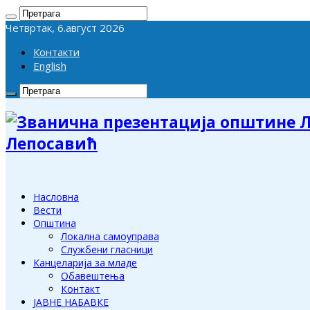
Четвртак, 6.август 2026
Контакти
English
Лепосавић
Насловна
Вести
Општина
Локална самоуправа
Службени гласници
Канцеларија за младе
Обавештења
Контакт
ЈАВНЕ НАБАВКЕ