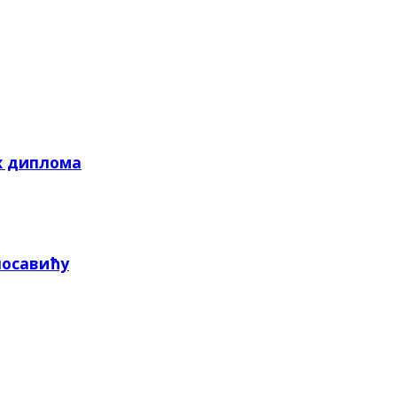
х диплома
посавићу