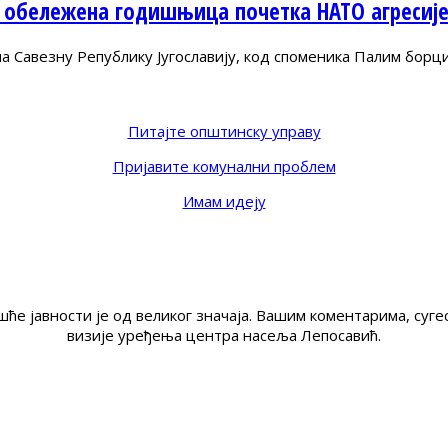
 обележена годишњица почетка НАТО агресиј
Савезну Републику Југославију, код споменика Палим борц
Питајте општинску управу
Пријавите комунални проблем
Имам идеју
ће јавности је од великог значаја. Вашим коментарима, су
визије уређења центра насеља Лепосавић.