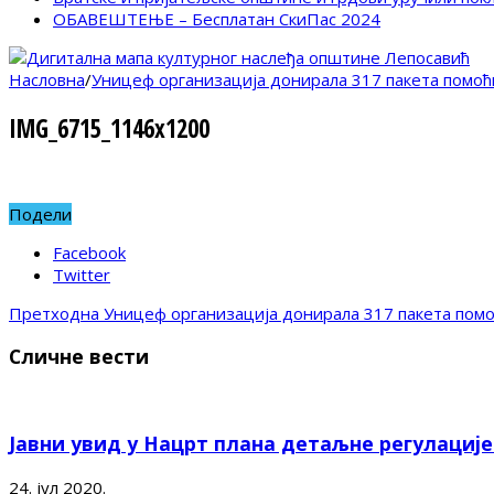
ОБАВЕШТЕЊЕ – Бесплатан СкиПас 2024
Насловна
/
Уницеф организација донирала 317 пакета помоћ
IMG_6715_1146x1200
Подели
Facebook
Twitter
Претходна
Уницеф организација донирала 317 пакета пом
Сличне вести
Јавни увид у Нацрт плана детаљне регулациј
24. јул 2020.