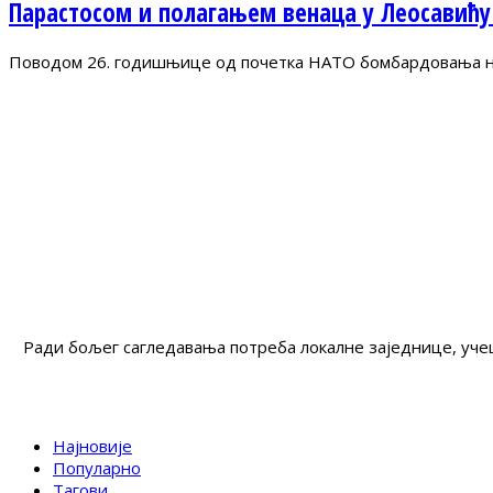
Парастосом и полагањем венаца у Леосавићу
Поводом 26. годишњице од почетка НАТО бомбардовања на 
Ради бољег сагледавања потреба локалне заједнице, учеш
Најновије
Популарно
Тагови