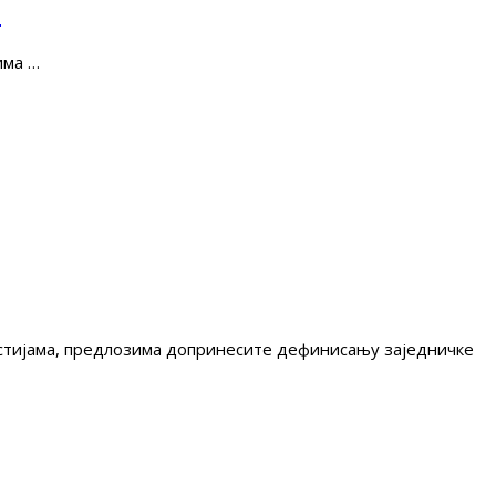
е
има …
гестијама, предлозима допринесите дефинисању заједничке