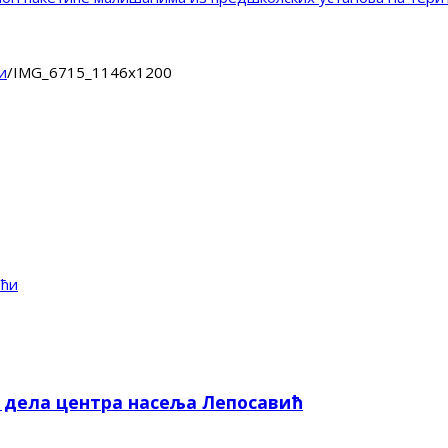
и
/
IMG_6715_1146x1200
оћи
е дела центра насеља Лепосавић