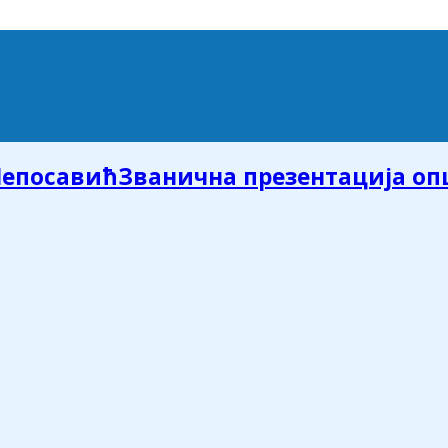
Званична презентација о