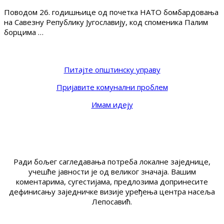
Поводом 26. годишњице од почетка НАТО бомбардовања
на Савезну Републику Југославију, код споменика Палим
борцима …
Питајте општинску управу
Пријавите комунални проблем
Имам идеју
Ради бољег сагледавања потреба локалне заједнице,
учешће јавности је од великог значаја. Вашим
коментарима, сугестијама, предлозима допринесите
дефинисању заједничке визије уређења центра насеља
Лепосавић.