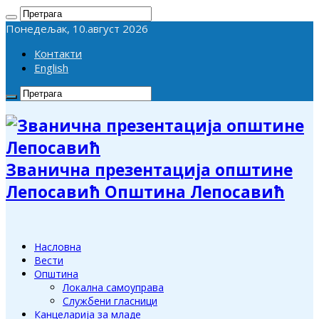
Понедељак, 10.август 2026
Контакти
English
Званична презентација општине
Лепосавић Општина Лепосавић
Насловна
Вести
Општина
Локална самоуправа
Службени гласници
Канцеларија за младе