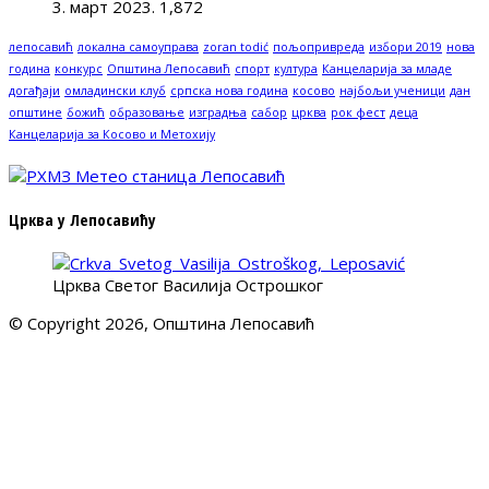
3. март 2023.
1,872
лепосавић
локална самоуправа
zoran todić
пољопривреда
избори 2019
нова
година
конкурс
Општина Лепосавић
спорт
култура
Канцеларија за младе
догађаји
омладински клуб
српска нова година
косово
најбољи ученици
дан
општине
божић
образовање
изградња
сабор
црква
рок фест
деца
Канцеларија за Косово и Метохију
Црква у Лепосавићу
Црква Светог Василија Острошког
© Copyright 2026, Општина Лепосавић