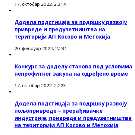
17. октобар 2022.
2,314
Додела подстицаја за подршку развоју
привреде и предузетништва на
територији АП Косово и Метохија
20. фебруар 2024.
2,231
Конкурс за доделу станова под условима
непрофитног закупа на одређено време
17. октобар 2022.
2,223
Додела подстицаја за подршку развоју
пољопривреде – прерађивачке
индустрије, привреде и предузетништва
на територији АП Косово и Метохија