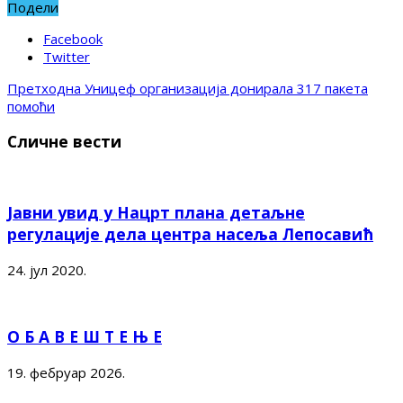
Подели
Facebook
Twitter
Претходна
Уницеф организација донирала 317 пакета
помоћи
Сличне вести
Јавни увид у Нацрт плана детаљне
регулације дела центра насеља Лепосавић
24. јул 2020.
О Б А В Е Ш Т Е Њ Е
19. фебруар 2026.