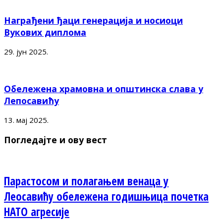
Награђени ђаци генерација и носиоци
Вукових диплома
29. јун 2025.
Обележена храмовна и општинска слава у
Лепосавићу
13. мај 2025.
Погледајте и ову вест
Парастосом и полагањем венаца у
Леосавићу обележена годишњица почетка
НАТО агресије