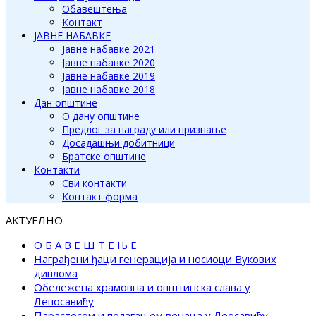
Обавештења
Контакт
ЈАВНЕ НАБАВКЕ
Јавне набавке 2021
Јавне набавке 2020
Јавне набавке 2019
Јавне набавке 2018
Дан општине
О дану општине
Предлог за награду или признање
Досадашњи добитници
Братске општине
Контакти
Сви контакти
Контакт форма
АКТУЕЛНО
О Б А В Е Ш Т Е Њ Е
Награђени ђаци генерација и носиоци Вукових
диплома
Обележена храмовна и општинска слава у
Лепосавићу
Парастосом и полагањем венаца у Леосавићу