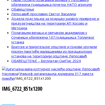
обележена годишњица почетка НАТО агресије
Обавештење
Лепосавић прославио Светог Василија
Додела подстицаја за подршку развоју привреде и
предузетништва на територији АП Косово и
Метохија
Полагањем венаца и свечаном академијом у
Сочаници обележена 107.годишњица Топличког
устанка
Братске и пријатељске општине и грдови уручили
поклон пакетиће малишанима из предшколских
установа на територији општине Лепосавић
ОБАВЕШТЕЊЕ – Бесплатан СкиПас 2024
Насловна
/
Уницеф организација донирала 317 пакета
помоћи
/
IMG_6722_851x1200
IMG_6722_851x1200