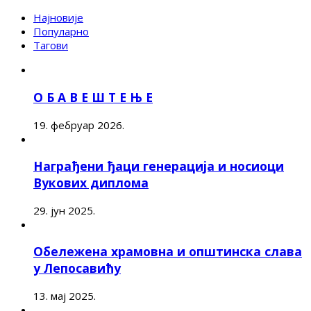
Најновије
Популарно
Тагови
О Б А В Е Ш Т Е Њ Е
19. фебруар 2026.
Награђени ђаци генерација и носиоци
Вукових диплома
29. јун 2025.
Обележена храмовна и општинска слава
у Лепосавићу
13. мај 2025.