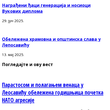
Награђени ђаци генерација и носиоци
Вукових диплома
29. јун 2025.
Обележена храмовна и општинска слава у
Лепосавићу
13. мај 2025.
Погледајте и ову вест
Парастосом и полагањем венаца у
Леосавићу обележена годишњица почетка
НАТО агресије