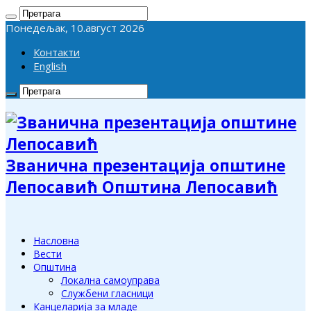
Понедељак, 10.август 2026
Контакти
English
Званична презентација општине
Лепосавић Општина Лепосавић
Насловна
Вести
Општина
Локална самоуправа
Службени гласници
Канцеларија за младе