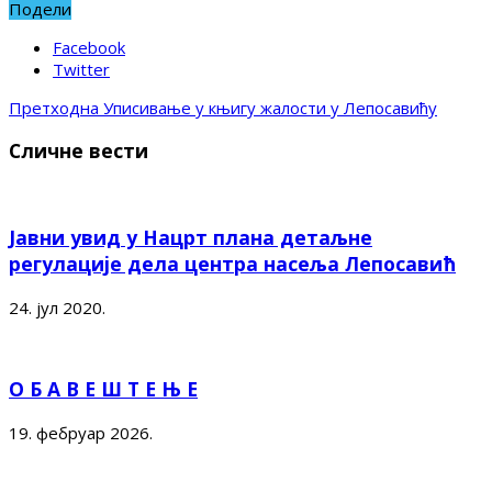
Подели
Facebook
Twitter
Претходна
Уписивање у књигу жалости у Лепосавићу
Сличне вести
Јавни увид у Нацрт плана детаљне
регулације дела центра насеља Лепосавић
24. јул 2020.
О Б А В Е Ш Т Е Њ Е
19. фебруар 2026.