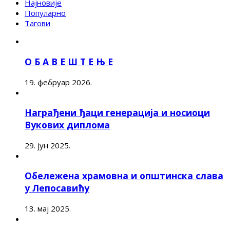
Најновије
Популарно
Тагови
О Б А В Е Ш Т Е Њ Е
19. фебруар 2026.
Награђени ђаци генерација и носиоци
Вукових диплома
29. јун 2025.
Обележена храмовна и општинска слава
у Лепосавићу
13. мај 2025.