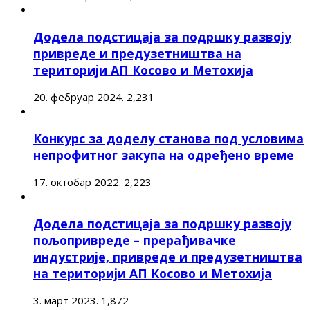
Додела подстицаја за подршку развоју
привреде и предузетништва на
територији АП Косово и Метохија
20. фебруар 2024.
2,231
Конкурс за доделу станова под условима
непрофитног закупа на одређено време
17. октобар 2022.
2,223
Додела подстицаја за подршку развоју
пољопривреде – прерађивачке
индустрије, привреде и предузетништва
на територији АП Косово и Метохија
3. март 2023.
1,872