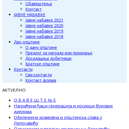
Обавештења
Контакт
ЈАВНЕ НАБАВКЕ
Јавне набавке 2021
Јавне набавке 2020
Јавне набавке 2019
Јавне набавке 2018
Дан општине
О дану општине
Предлог за награду или признање
Досадашњи добитници
Братске општине
Контакти
Сви контакти
Контакт форма
АКТУЕЛНО
О Б А В Е Ш Т Е Њ Е
Награђени ђаци генерација и носиоци Вукових
диплома
Обележена храмовна и општинска слава у
Лепосавићу
Парастосом и полагањем венаца у Леосавићу