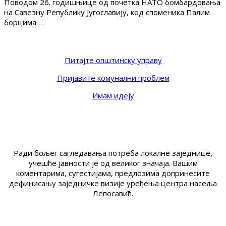
Поводом 26. годишњице од почетка НАТО бомбардовања
на Савезну Републику Југославију, код споменика Палим
борцима …
Питајте општинску управу
Пријавите комунални проблем
Имам идеју
Ради бољег сагледавања потреба локалне заједнице,
учешће јавности је од великог значаја. Вашим
коментарима, сугестијама, предлозима допринесите
дефинисању заједничке визије уређења центра насеља
Лепосавић.