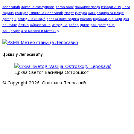
лепосавић
локална самоуправа
zoran todić
пољопривреда
избори 2019
нова
година
конкурс
Општина Лепосавић
спорт
култура
Канцеларија за младе
догађаји
омладински клуб
српска нова година
косово
најбољи ученици
дан
општине
божић
образовање
изградња
сабор
црква
рок фест
деца
Канцеларија за Косово и Метохију
Црква у Лепосавићу
Црква Светог Василија Острошког
© Copyright 2026, Општина Лепосавић