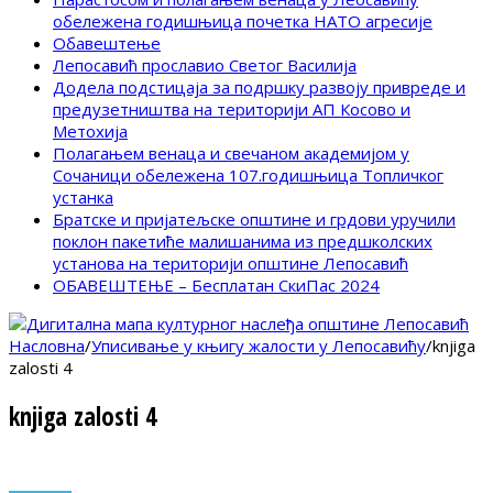
обележена годишњица почетка НАТО агресије
Обавештење
Лепосавић прославио Светог Василија
Додела подстицаја за подршку развоју привреде и
предузетништва на територији АП Косово и
Метохија
Полагањем венаца и свечаном академијом у
Сочаници обележена 107.годишњица Топличког
устанка
Братске и пријатељске општине и грдови уручили
поклон пакетиће малишанима из предшколских
установа на територији општине Лепосавић
ОБАВЕШТЕЊЕ – Бесплатан СкиПас 2024
Насловна
/
Уписивање у књигу жалости у Лепосавићу
/
knjiga
zalosti 4
knjiga zalosti 4