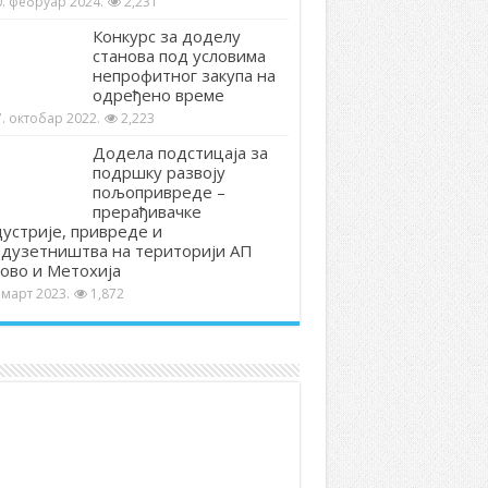
0. фебруар 2024.
2,231
Конкурс за доделу
станова под условима
непрофитног закупа на
одређено време
. октобар 2022.
2,223
Додела подстицаја за
подршку развоју
пољопривреде –
прерађивачке
устрије, привреде и
дузетништва на територији АП
ово и Метохија
 март 2023.
1,872