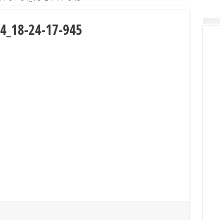
привреде и предузетништва на територији АП Косово и Метохија
4_18-24-17-945
ом у Сочаници обележена 107.годишњица Топличког устанка
ви уручили поклон пакетиће малишанима из предшколских установа
24