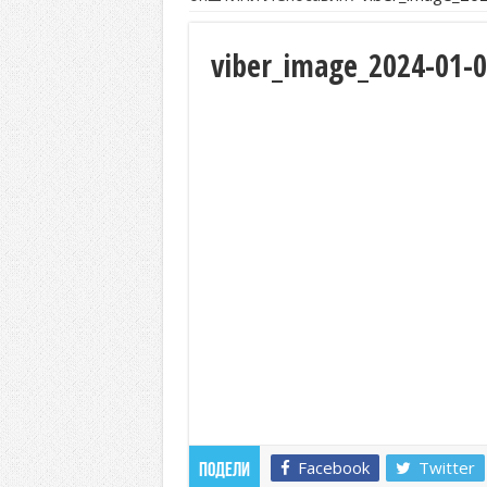
Лепосавић прославио Светог Василија
Додела подстицаја за подршку развоју 
viber_image_2024-01-0
Полагањем венаца и свечаном академиј
Братске и пријатељске општине и грдо
ОБАВЕШТЕЊЕ – Бесплатан СкиПас 20
Facebook
Twitter
Подели