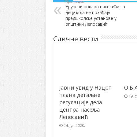
Претходна
Уручени поклон пакетићи за
децу која не похађају
предшколске установе у
општини Лепосавић
Сличне вести
Јавни увид у Нацрт
О Б 
плана детаљне
19. 
регулације дела
центра насеља
Лепосавић
24. јул 2020.