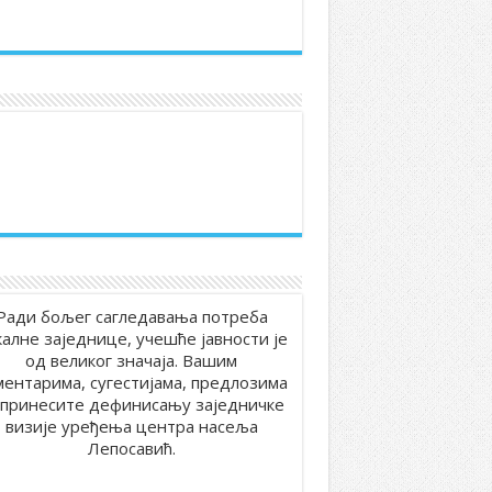
Ради бољег сагледавања потреба
калне заједнице, учешће јавности је
од великог значаја. Вашим
ментарима, сугестијама, предлозима
принесите дефинисању заједничке
визије уређења центра насеља
Лепосавић.