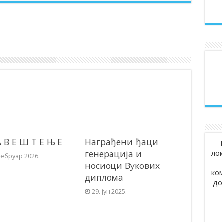
А В Е Ш Т Е Њ Е
Награђени ђаци
ло
генерација и
фебруар 2026.
носиоци Вукових
ко
диплома
до
29. јун 2025.