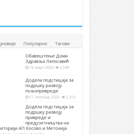
јновије
Популарно
Тагови
Обавештење Дома
Здравља Лепосавић
16. март 2020.
2,596
Додела подстицаја за
подршку развоју
пољопривреде
17. октобар 2022.
2,313
Додела подстицаја за
подршку развоју
привреде и
предузетништва на
иторији АП Косово и Метохија