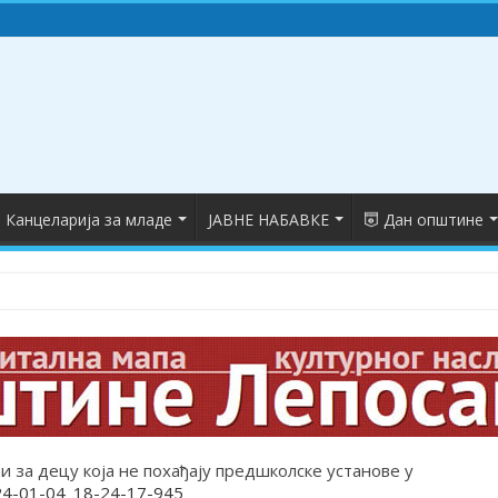
Канцеларија за младе
ЈАВНЕ НАБАВКЕ
Дан општине
укових диплома
 у Лепосавићу
авићу обележена годишњица почетка НАТО агресије
и за децу која не похађају предшколске установе у
24-01-04_18-24-17-945