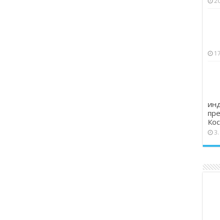
2
17
инд
пре
Кос
3.