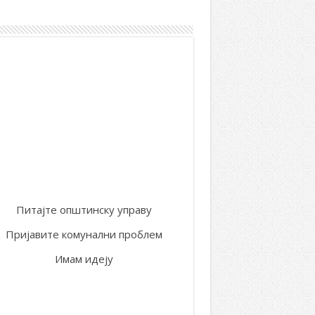
 на територији општине Лепосавић
Питајте општинску управу
Пријавите комунални проблем
Имам идеју