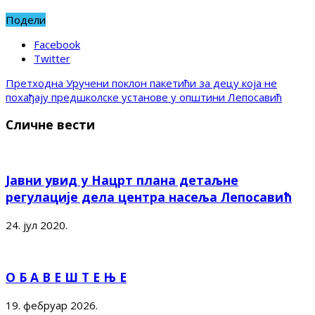
Подели
Facebook
Twitter
Претходна
Уручени поклон пакетићи за децу која не
похађају предшколске установе у општини Лепосавић
Сличне вести
Јавни увид у Нацрт плана детаљне
регулације дела центра насеља Лепосавић
24. јул 2020.
О Б А В Е Ш Т Е Њ Е
19. фебруар 2026.