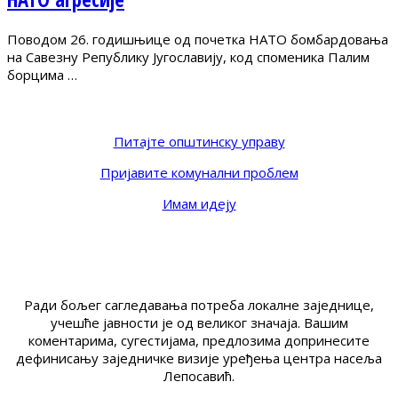
Поводом 26. годишњице од почетка НАТО бомбардовања
на Савезну Републику Југославију, код споменика Палим
борцима …
Питајте општинску управу
Пријавите комунални проблем
Имам идеју
Ради бољег сагледавања потреба локалне заједнице,
учешће јавности је од великог значаја. Вашим
коментарима, сугестијама, предлозима допринесите
дефинисању заједничке визије уређења центра насеља
Лепосавић.