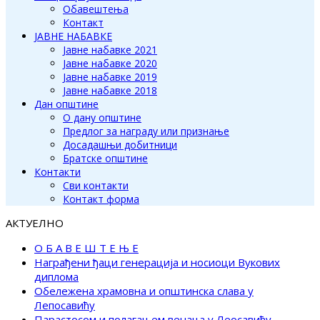
Обавештења
Контакт
ЈАВНЕ НАБАВКЕ
Јавне набавке 2021
Јавне набавке 2020
Јавне набавке 2019
Јавне набавке 2018
Дан општине
О дану општине
Предлог за награду или признање
Досадашњи добитници
Братске општине
Контакти
Сви контакти
Контакт форма
АКТУЕЛНО
О Б А В Е Ш Т Е Њ Е
Награђени ђаци генерација и носиоци Вукових
диплома
Обележена храмовна и општинска слава у
Лепосавићу
Парастосом и полагањем венаца у Леосавићу