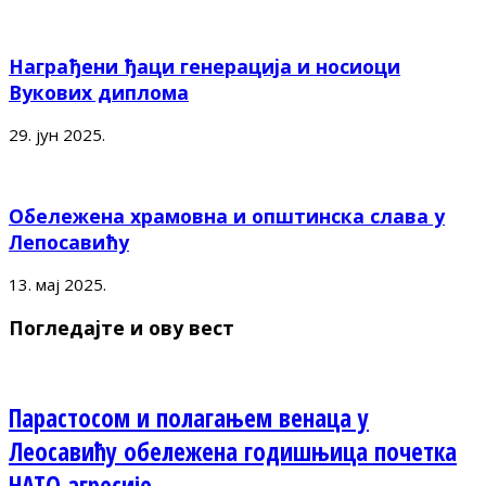
Награђени ђаци генерација и носиоци
Вукових диплома
29. јун 2025.
Обележена храмовна и општинска слава у
Лепосавићу
13. мај 2025.
Погледајте и ову вест
Парастосом и полагањем венаца у
Леосавићу обележена годишњица почетка
НАТО агресије