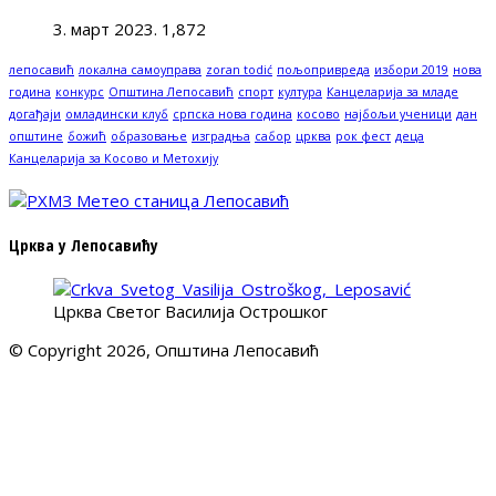
3. март 2023.
1,872
лепосавић
локална самоуправа
zoran todić
пољопривреда
избори 2019
нова
година
конкурс
Општина Лепосавић
спорт
култура
Канцеларија за младе
догађаји
омладински клуб
српска нова година
косово
најбољи ученици
дан
општине
божић
образовање
изградња
сабор
црква
рок фест
деца
Канцеларија за Косово и Метохију
Црква у Лепосавићу
Црква Светог Василија Острошког
© Copyright 2026, Општина Лепосавић