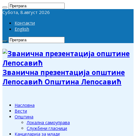
Субота, 8.август 2026
Контакти
English
Званична презентација општине
Лепосавић Општина Лепосавић
Насловна
Вести
Општина
Локална самоуправа
Службени гласници
Канцеларија за младе