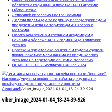
обележена годишњица почетка НАТО агресије
Обавештење
Лепосавић прославио Светог Василија
Додела подстицаја за подршку развоју привреде и
предузетништва на територији АП Косово и
Метохија
Полагањем венаца и свечаном академијом у
Сочаници обележена 107.годишњица Топличког
устанка
Братске и пријатељске општине и грдови уручили
поклон пакетиће малишанима из предшколских
установа на територији општине Лепосавић
ОБАВЕШТЕЊЕ – Бесплатан СкиПас 2024
Насловна
/
Уручени поклон пакетићи за децу која не
похађају предшколске установе у општини
Лепосавић
/
viber_image_2024-01-04_18-24-39-926
viber_image_2024-01-04_18-24-39-926