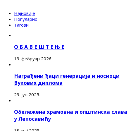
Најновије
Популарно
Тагови
О Б А В Е Ш Т Е Њ Е
19. фебруар 2026.
Награђени ђаци генерација и носиоци
Вукових диплома
29. јун 2025.
Обележена храмовна и општинска слава
у Лепосавићу
13. мај 2025.