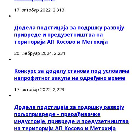
17. октобар 2022.
2,313
Додела подстицаја за подршку развоју
привреде и предузетништва на
територији АП Косово и Метохија
20. фебруар 2024.
2,231
Конкурс за доделу станова под условима
непрофитног закупа на одређено време
17. октобар 2022.
2,223
Додела подстицаја за подршку развоју
пољопривреде – прерађивачке
индустрије, привреде и предузетништва
на територији АП Косово и Метохија