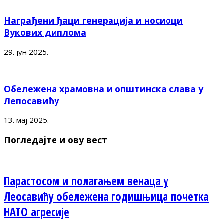
Награђени ђаци генерација и носиоци
Вукових диплома
29. јун 2025.
Обележена храмовна и општинска слава у
Лепосавићу
13. мај 2025.
Погледајте и ову вест
Парастосом и полагањем венаца у
Леосавићу обележена годишњица почетка
НАТО агресије