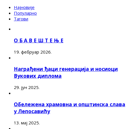
Најновије
Популарно
Тагови
О Б А В Е Ш Т Е Њ Е
19. фебруар 2026.
Награђени ђаци генерација и носиоци
Вукових диплома
29. јун 2025.
Обележена храмовна и општинска слава
у Лепосавићу
13. мај 2025.