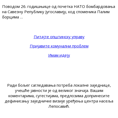
Поводом 26. годишњице од почетка НАТО бомбардовања
на Савезну Републику Југославију, код споменика Палим
борцима …
Питајте општинску управу
Пријавите комунални проблем
Имам идеју
Ради бољег сагледавања потреба локалне заједнице,
учешће јавности је од великог значаја. Вашим
коментарима, сугестијама, предлозима допринесите
дефинисању заједничке визије уређења центра насеља
Лепосавић.