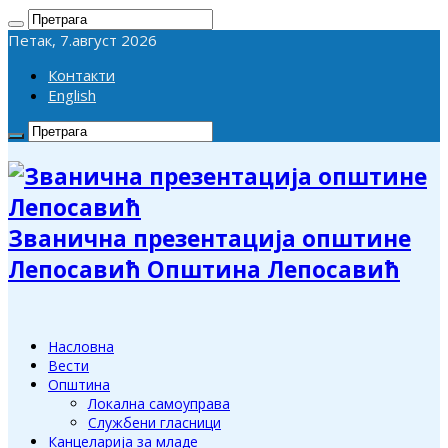
Петак, 7.август 2026
Контакти
English
Званична презентација општине
Лепосавић Општина Лепосавић
Насловна
Вести
Општина
Локална самоуправа
Службени гласници
Канцеларија за младе