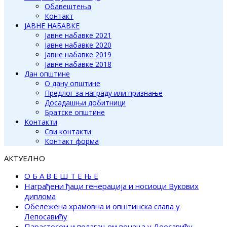
Обавештења
Контакт
ЈАВНЕ НАБАВКЕ
Јавне набавке 2021
Јавне набавке 2020
Јавне набавке 2019
Јавне набавке 2018
Дан општине
О дану општине
Предлог за награду или признање
Досадашњи добитници
Братске општине
Контакти
Сви контакти
Контакт форма
АКТУЕЛНО
О Б А В Е Ш Т Е Њ Е
Награђени ђаци генерација и носиоци Вукових
диплома
Обележена храмовна и општинска слава у
Лепосавићу
Парастосом и полагањем венаца у Леосавићу