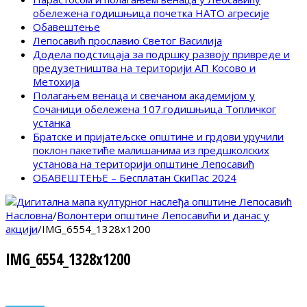
обележена годишњица почетка НАТО агресије
Обавештење
Лепосавић прославио Светог Василија
Додела подстицаја за подршку развоју привреде и
предузетништва на територији АП Косово и
Метохија
Полагањем венаца и свечаном академијом у
Сочаници обележена 107.годишњица Топличког
устанка
Братске и пријатељске општине и грдови уручили
поклон пакетиће малишанима из предшколских
установа на територији општине Лепосавић
ОБАВЕШТЕЊЕ – Бесплатан СкиПас 2024
Насловна
/
Волонтери општине Лепосавићи и данас у
акцији
/
IMG_6554_1328x1200
IMG_6554_1328x1200