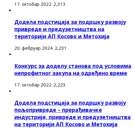
17. октобар 2022.
2,313
Додела подстицаја за подршку развоју
привреде и предузетништва на
територији АП Косово и Метохија
20. фебруар 2024.
2,231
Конкурс за доделу станова под условима
непрофитног закупа на одређено време
17. октобар 2022.
2,223
Додела подстицаја за подршку развоју
пољопривреде – прерађивачке
индустрије, привреде и предузетништва
на територији АП Косово и Метохија