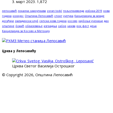
3. март 2023.
1,872
лепосавић
локална самоуправа
zoran todić
пољопривреда
избори 2019
нова
година
конкурс
Општина Лепосавић
спорт
култура
Канцеларија за младе
догађаји
омладински клуб
српска нова година
косово
најбољи ученици
дан
општине
божић
образовање
изградња
сабор
црква
рок фест
деца
Канцеларија за Косово и Метохију
Црква у Лепосавићу
Црква Светог Василија Острошког
© Copyright 2026, Општина Лепосавић