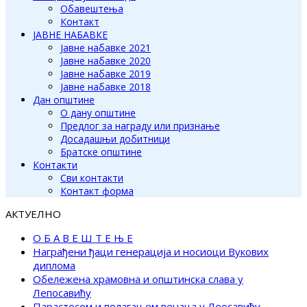
Обавештења
Контакт
ЈАВНЕ НАБАВКЕ
Јавне набавке 2021
Јавне набавке 2020
Јавне набавке 2019
Јавне набавке 2018
Дан општине
О дану општине
Предлог за награду или признање
Досадашњи добитници
Братске општине
Контакти
Сви контакти
Контакт форма
АКТУЕЛНО
О Б А В Е Ш Т Е Њ Е
Награђени ђаци генерација и носиоци Вукових
диплома
Обележена храмовна и општинска слава у
Лепосавићу
Парастосом и полагањем венаца у Леосавићу