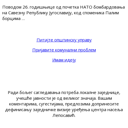
Поводом 26. годишњице од почетка НАТО бомбардовања
на Савезну Републику Југославију, код споменика Палим
борцима …
Питајте општинску управу
Пријавите комунални проблем
Имам идеју
Ради бољег сагледавања потреба локалне заједнице,
учешће јавности је од великог значаја. Вашим
коментарима, сугестијама, предлозима допринесите
дефинисању заједничке визије уређења центра насеља
Лепосавић.