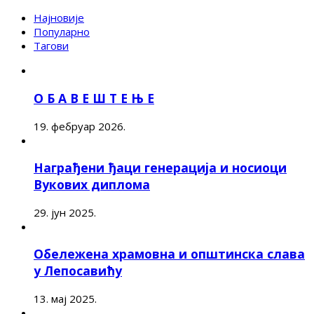
Најновије
Популарно
Тагови
О Б А В Е Ш Т Е Њ Е
19. фебруар 2026.
Награђени ђаци генерација и носиоци
Вукових диплома
29. јун 2025.
Обележена храмовна и општинска слава
у Лепосавићу
13. мај 2025.