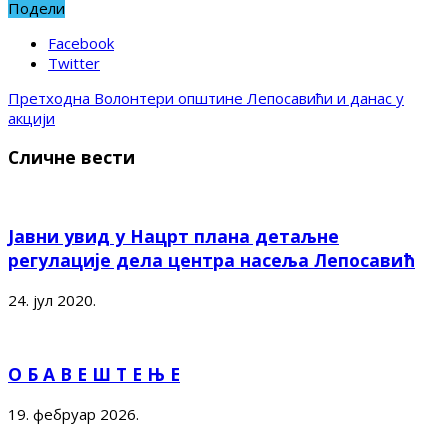
Подели
Facebook
Twitter
Претходна
Волонтери општине Лепосавићи и данас у
акцији
Сличне вести
Јавни увид у Нацрт плана детаљне
регулације дела центра насеља Лепосавић
24. јул 2020.
О Б А В Е Ш Т Е Њ Е
19. фебруар 2026.