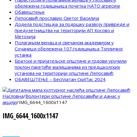
обележена годишњица почетка НАТО агресије
Обавештење
Лепосавић прославио Светог Василија
Додела подстицаја за подршку развоју привреде и
предузетништва на територији АП Косово и
Метохија
Полагањем венаца и свечаном академијом у
Сочаници обележена 107.годишњица Топличког
устанка
Братске и пријатељске општине и грдови уручили
поклон пакетиће малишанима из предшколских
установа на територији општине Лепосавић
ОБАВЕШТЕЊЕ – Бесплатан СкиПас 2024
Насловна
/
Волонтери општине Лепосавићи и данас у
акцији
/
IMG_6644_1600x1147
IMG_6644_1600x1147