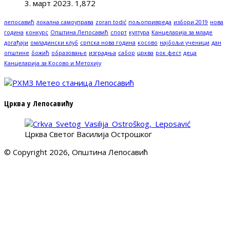
3. март 2023.
1,872
лепосавић
локална самоуправа
zoran todić
пољопривреда
избори 2019
нова
година
конкурс
Општина Лепосавић
спорт
култура
Канцеларија за младе
догађаји
омладински клуб
српска нова година
косово
најбољи ученици
дан
општине
божић
образовање
изградња
сабор
црква
рок фест
деца
Канцеларија за Косово и Метохију
Црква у Лепосавићу
Црква Светог Василија Острошког
© Copyright 2026, Општина Лепосавић