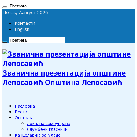
Петак, 7.август 2026
Контакти
English
Званична презентација општине
Лепосавић Општина Лепосавић
Насловна
Вести
Општина
Локална самоуправа
Службени гласници
Канцеларија за младе