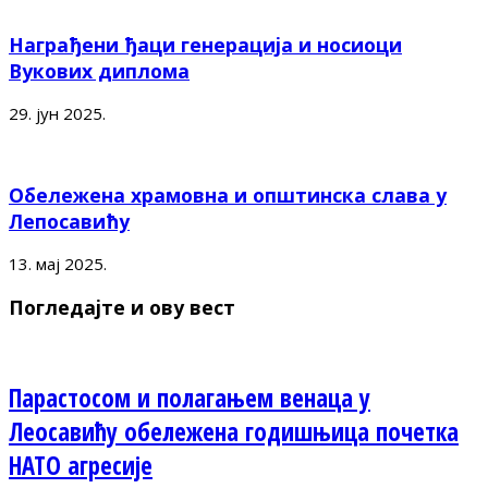
Награђени ђаци генерација и носиоци
Вукових диплома
29. јун 2025.
Обележена храмовна и општинска слава у
Лепосавићу
13. мај 2025.
Погледајте и ову вест
Парастосом и полагањем венаца у
Леосавићу обележена годишњица почетка
НАТО агресије