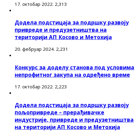
17. октобар 2022.
2,313
Додела подстицаја за подршку развоју
привреде и предузетништва на
територији АП Косово и Метохија
20. фебруар 2024.
2,231
Конкурс за доделу станова под условима
непрофитног закупа на одређено време
17. октобар 2022.
2,223
Додела подстицаја за подршку развоју
пољопривреде – прерађивачке
индустрије, привреде и предузетништва
на територији АП Косово и Метохија