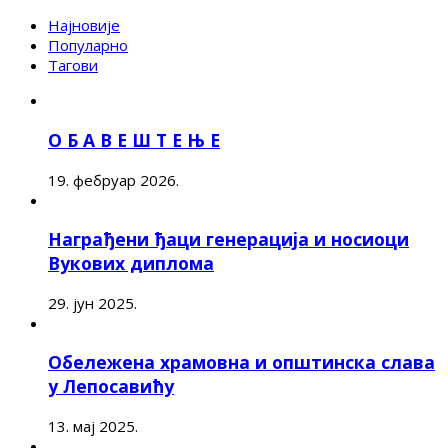
Најновије
Популарно
Тагови
О Б А В Е Ш Т Е Њ Е
19. фебруар 2026.
Награђени ђаци генерација и носиоци
Вукових диплома
29. јун 2025.
Обележена храмовна и општинска слава
у Лепосавићу
13. мај 2025.