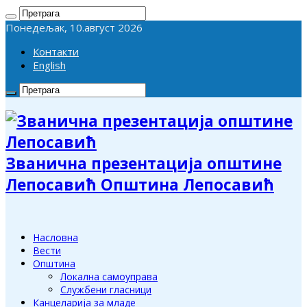
Понедељак, 10.август 2026
Контакти
English
Званична презентација општине
Лепосавић Општина Лепосавић
Насловна
Вести
Општина
Локална самоуправа
Службени гласници
Канцеларија за младе