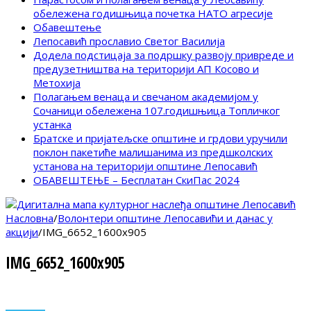
обележена годишњица почетка НАТО агресије
Обавештење
Лепосавић прославио Светог Василија
Додела подстицаја за подршку развоју привреде и
предузетништва на територији АП Косово и
Метохија
Полагањем венаца и свечаном академијом у
Сочаници обележена 107.годишњица Топличког
устанка
Братске и пријатељске општине и грдови уручили
поклон пакетиће малишанима из предшколских
установа на територији општине Лепосавић
ОБАВЕШТЕЊЕ – Бесплатан СкиПас 2024
Насловна
/
Волонтери општине Лепосавићи и данас у
акцији
/
IMG_6652_1600x905
IMG_6652_1600x905