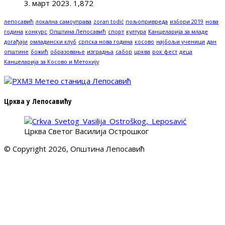
3. март 2023.
1,872
лепосавић
локална самоуправа
zoran todić
пољопривреда
избори 2019
нова
година
конкурс
Општина Лепосавић
спорт
култура
Канцеларија за младе
догађаји
омладински клуб
српска нова година
косово
најбољи ученици
дан
општине
божић
образовање
изградња
сабор
црква
рок фест
деца
Канцеларија за Косово и Метохију
Црква у Лепосавићу
Црква Светог Василија Острошког
© Copyright 2026, Општина Лепосавић