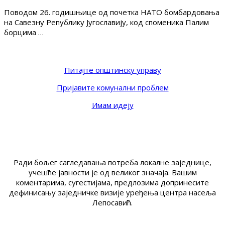
Поводом 26. годишњице од почетка НАТО бомбардовања
на Савезну Републику Југославију, код споменика Палим
борцима …
Питајте општинску управу
Пријавите комунални проблем
Имам идеју
Ради бољег сагледавања потреба локалне заједнице,
учешће јавности је од великог значаја. Вашим
коментарима, сугестијама, предлозима допринесите
дефинисању заједничке визије уређења центра насеља
Лепосавић.