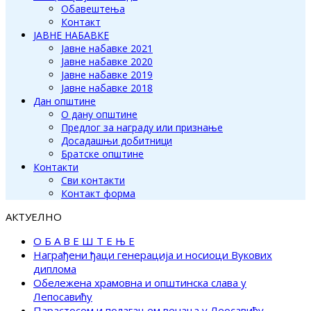
Обавештења
Контакт
ЈАВНЕ НАБАВКЕ
Јавне набавке 2021
Јавне набавке 2020
Јавне набавке 2019
Јавне набавке 2018
Дан општине
О дану општине
Предлог за награду или признање
Досадашњи добитници
Братске општине
Контакти
Сви контакти
Контакт форма
АКТУЕЛНО
О Б А В Е Ш Т Е Њ Е
Награђени ђаци генерација и носиоци Вукових
диплома
Обележена храмовна и општинска слава у
Лепосавићу
Парастосом и полагањем венаца у Леосавићу