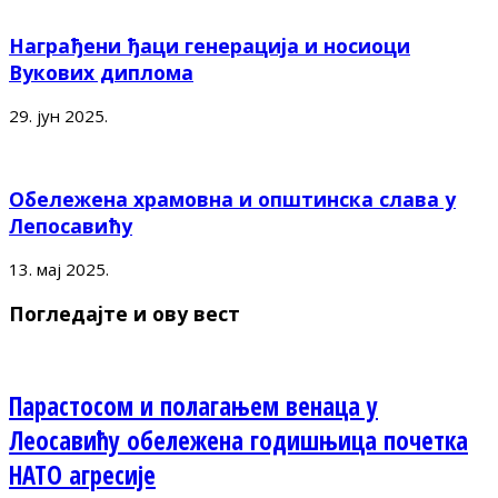
Награђени ђаци генерација и носиоци
Вукових диплома
29. јун 2025.
Обележена храмовна и општинска слава у
Лепосавићу
13. мај 2025.
Погледајте и ову вест
Парастосом и полагањем венаца у
Леосавићу обележена годишњица почетка
НАТО агресије