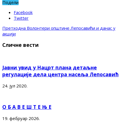
Подели
Facebook
Twitter
Претходна
Волонтери општине Лепосавићи и данас у
акцији
Сличне вести
Јавни увид у Нацрт плана детаљне
регулације дела центра насеља Лепосавић
24. јул 2020.
О Б А В Е Ш Т Е Њ Е
19. фебруар 2026.