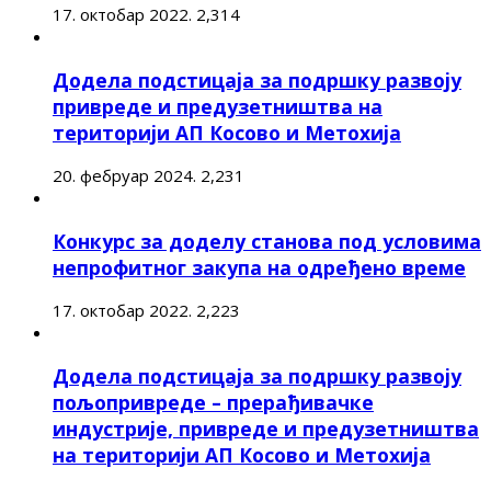
17. октобар 2022.
2,314
Додела подстицаја за подршку развоју
привреде и предузетништва на
територији АП Косово и Метохија
20. фебруар 2024.
2,231
Конкурс за доделу станова под условима
непрофитног закупа на одређено време
17. октобар 2022.
2,223
Додела подстицаја за подршку развоју
пољопривреде – прерађивачке
индустрије, привреде и предузетништва
на територији АП Косово и Метохија