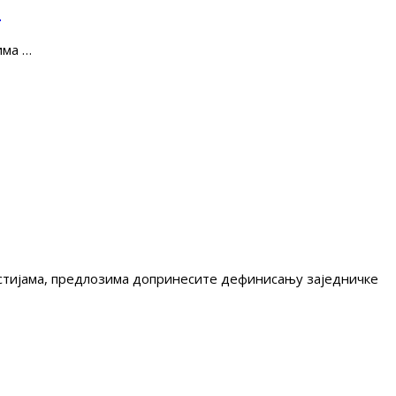
е
има …
гестијама, предлозима допринесите дефинисању заједничке