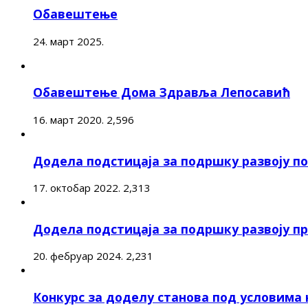
Обавештење
24. март 2025.
Обавештење Дома Здравља Лепосавић
16. март 2020.
2,596
Додела подстицаја за подршку развоју 
17. октобар 2022.
2,313
Додела подстицаја за подршку развоју п
20. фебруар 2024.
2,231
Конкурс за доделу станова под условима