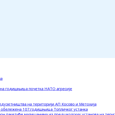
ма
ена годишњица почетка НАТО агресије
редузетништва на територији АП Косово и Метохија
 обележена 107.годишњица Топличког устанка
клон пакетиће малишанима из предшколских установа на тер