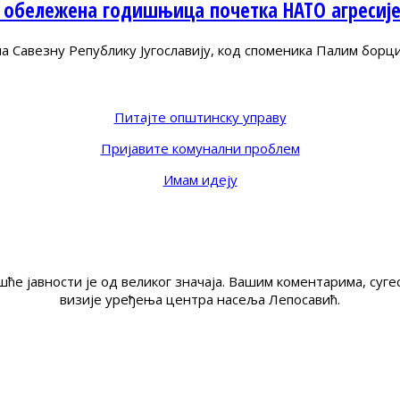
 обележена годишњица почетка НАТО агресиј
Савезну Републику Југославију, код споменика Палим борц
Питајте општинску управу
Пријавите комунални проблем
Имам идеју
ће јавности је од великог значаја. Вашим коментарима, су
визије уређења центра насеља Лепосавић.