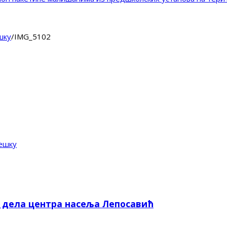
шку
/
IMG_5102
ешку
е дела центра насеља Лепосавић