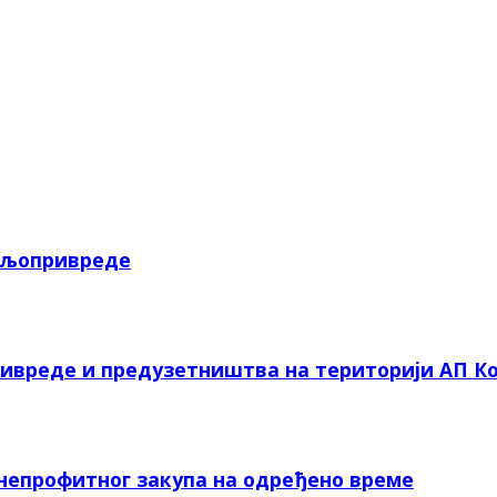
пољопривреде
ривреде и предузетништва на територији АП Ко
 непрофитног закупа на одређено време