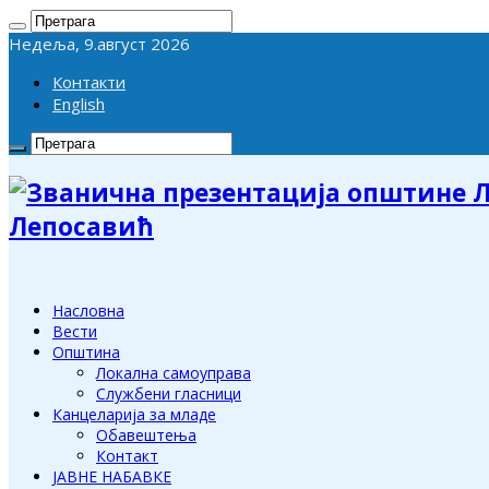
Недеља, 9.август 2026
Контакти
English
Лепосавић
Насловна
Вести
Општина
Локална самоуправа
Службени гласници
Канцеларија за младе
Обавештења
Контакт
ЈАВНЕ НАБАВКЕ