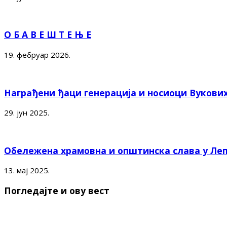
О Б А В Е Ш Т Е Њ Е
19. фебруар 2026.
Награђени ђаци генерација и носиоци Вукови
29. јун 2025.
Обележена храмовна и општинска слава у Ле
13. мај 2025.
Погледајте и ову вест