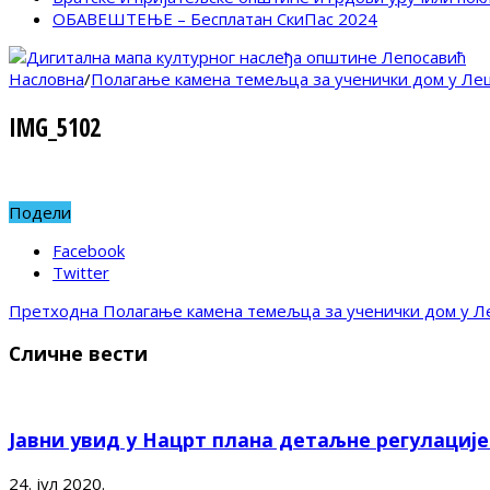
ОБАВЕШТЕЊЕ – Бесплатан СкиПас 2024
Насловна
/
Полагање камена темељца за ученички дом у Ле
IMG_5102
Подели
Facebook
Twitter
Претходна
Полагање камена темељца за ученички дом у Л
Сличне вести
Јавни увид у Нацрт плана детаљне регулациј
24. јул 2020.