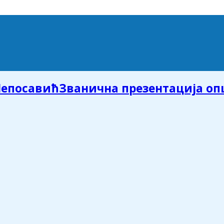
Званична презентација о