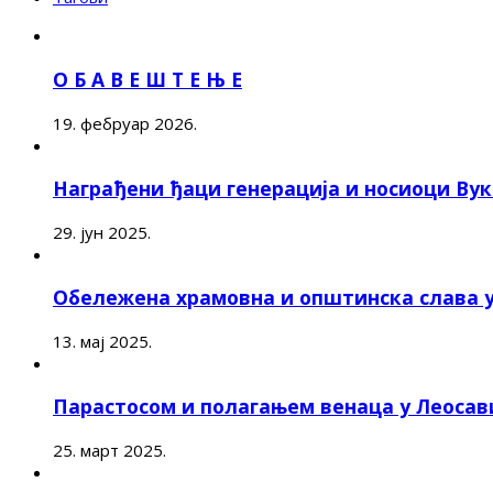
О Б А В Е Ш Т Е Њ Е
19. фебруар 2026.
Награђени ђаци генерација и носиоци Ву
29. јун 2025.
Обележена храмовна и општинска слава 
13. мај 2025.
Парастосом и полагањем венаца у Леоса
25. март 2025.