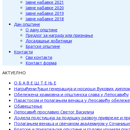
Јавне набавке 2021
Јавне набавке 2020
Јавне набавке 2019
Јавне набавке 2018
Дан општине
О дану општине
Предлог за награду или признање
Досадашњи добитници
Братске општине
Контакти
Сви контакти
Контакт форма
АКТУЕЛНО
О Б А В Е Ш Т Е Њ Е
Награђени ђаци генерација и носиоци Вукових дипло
Обележена храмовна и општинска слава у Лепосавићу
Парастосом и полагањем венаца у Леосавићу обележ
Обавештење
Лепосавић прославио Светог Василија
Додела подстицаја за подршку развоју привреде и п
Полагањем венаца и свечаном академијом у Сочаници
Братске и пријатељске општине и грдови уручили по