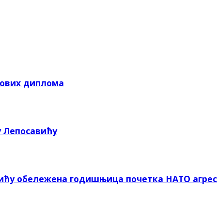
кових диплома
у Лепосавићу
вићу обележена годишњица почетка НАТО агрес