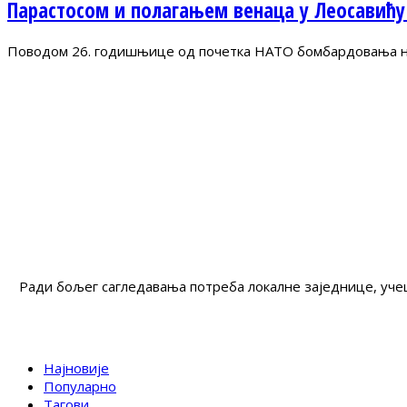
Парастосом и полагањем венаца у Леосавићу
Поводом 26. годишњице од почетка НАТО бомбардовања на 
Ради бољег сагледавања потреба локалне заједнице, учеш
Најновије
Популарно
Тагови