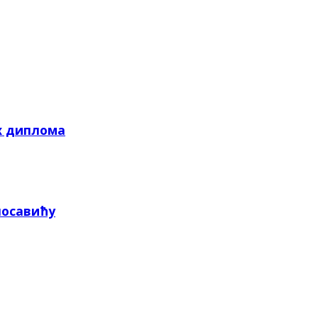
х диплома
посавићу