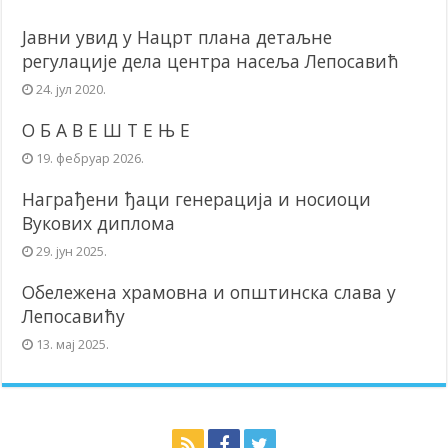
Јавни увид у Нацрт плана детаљне
регулације дела центра насеља Лепосавић
24. јул 2020.
О Б А В Е Ш Т Е Њ Е
19. фебруар 2026.
Награђени ђаци генерација и носиоци
Вукових диплома
29. јун 2025.
Обележена храмовна и општинска слава у
Лепосавићу
13. мај 2025.