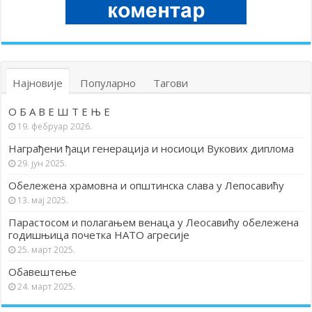
Најновије
Популарно
Тагови
О Б А В Е Ш Т Е Њ Е
19. фебруар 2026.
Награђени ђаци генерација и носиоци Вукових диплома
29. јун 2025.
Обележена храмовна и општинска слава у Лепосавићу
13. мај 2025.
Парастосом и полагањем венаца у Леосавићу обележена
годишњица почетка НАТО агресије
25. март 2025.
Обавештење
24. март 2025.