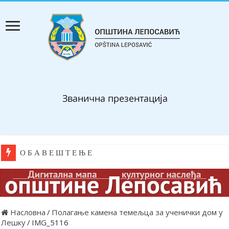
О Б А В Е Ш Т Е Њ Е
Насловна
/
Полагање камена темељца за ученички дом у
Лешку
/
IMG_5116