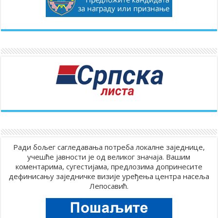
Ради бољег сагледавања потреба локалне заједнице,
учешће јавности је од великог значаја. Вашим
коментарима, сугестијама, предлозима допринесите
дефинисању заједничке визије уређења центра насеља
Лепосавић.