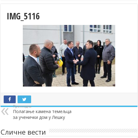
IMG_5116
Претходна
Полагање камена темељца
за ученички дом у Лешку
Сличне вести