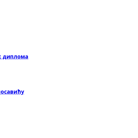
х диплома
посавићу