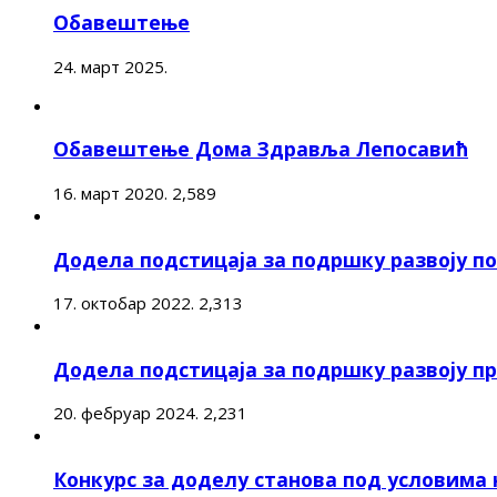
Обавештење
24. март 2025.
Обавештење Дома Здравља Лепосавић
16. март 2020.
2,589
Додела подстицаја за подршку развоју 
17. октобар 2022.
2,313
Додела подстицаја за подршку развоју п
20. фебруар 2024.
2,231
Конкурс за доделу станова под условима