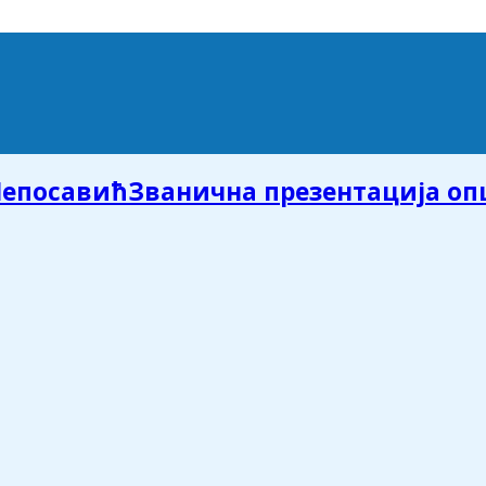
Званична презентација о