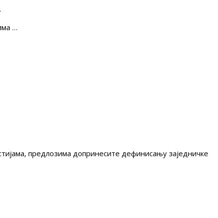
е
има …
гестијама, предлозима допринесите дефинисању заједничке