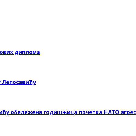
кових диплома
у Лепосавићу
вићу обележена годишњица почетка НАТО агрес