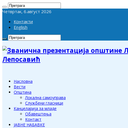
Четвртак, 6.август 2026
Контакти
English
Лепосавић
Насловна
Вести
Општина
Локална самоуправа
Службени гласници
Канцеларија за младе
Обавештења
Контакт
ЈАВНЕ НАБАВКЕ