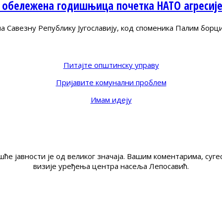
 обележена годишњица почетка НАТО агресиј
Савезну Републику Југославију, код споменика Палим борц
Питајте општинску управу
Пријавите комунални проблем
Имам идеју
ће јавности је од великог значаја. Вашим коментарима, су
визије уређења центра насеља Лепосавић.