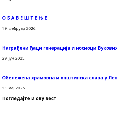
О Б А В Е Ш Т Е Њ Е
19. фебруар 2026.
Награђени ђаци генерација и носиоци Вукови
29. јун 2025.
Обележена храмовна и општинска слава у Ле
13. мај 2025.
Погледајте и ову вест