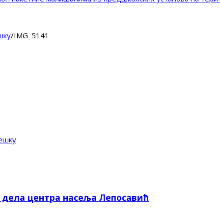
шку
/
IMG_5141
ешку
е дела центра насеља Лепосавић