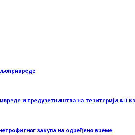
пољопривреде
ривреде и предузетништва на територији АП Ко
 непрофитног закупа на одређено време