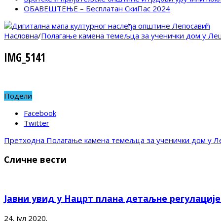
ОБАВЕШТЕЊЕ – Бесплатан СкиПас 2024
Насловна
/
Полагање камена темељца за ученички дом у Ле
IMG_5141
Подели
Facebook
Twitter
Претходна
Полагање камена темељца за ученички дом у Л
Сличне вести
Јавни увид у Нацрт плана детаљне регулациј
24. јул 2020.