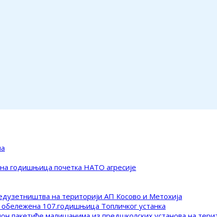
ма
ена годишњица почетка НАТО агресије
редузетништва на територији АП Косово и Метохија
 обележена 107.годишњица Топличког устанка
клон пакетиће малишанима из предшколских установа на тер