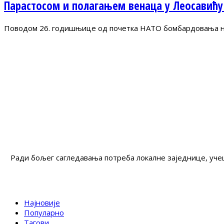
Парастосом и полагањем венаца у Леосавићу
Поводом 26. годишњице од почетка НАТО бомбардовања на 
Ради бољег сагледавања потреба локалне заједнице, учеш
Најновије
Популарно
Тагови