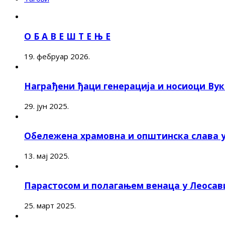
О Б А В Е Ш Т Е Њ Е
19. фебруар 2026.
Награђени ђаци генерација и носиоци Ву
29. јун 2025.
Обележена храмовна и општинска слава 
13. мај 2025.
Парастосом и полагањем венаца у Леоса
25. март 2025.