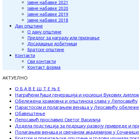
Јавне набавке 2021
Јавне набавке 2020
Јавне набавке 2019
Јавне набавке 2018
Дан општине
О дану општине
Предлог за награду или признање
Досадашњи добитници
Братске општине
Контакти
Сви контакти
Контакт форма
АКТУЕЛНО
О Б А В Е Ш Т Е Њ Е
Награђени ђаци генерација и носиоци Вукових дипло
Обележена храмовна и општинска слава у Лепосавићу
Парастосом и полагањем венаца у Леосавићу обележ
Обавештење
Лепосавић прославио Светог Василија
Додела подстицаја за подршку развоју привреде и п
Полагањем венаца и свечаном академијом у Сочаници
Братске и пријатељске општине и грдови уручили по