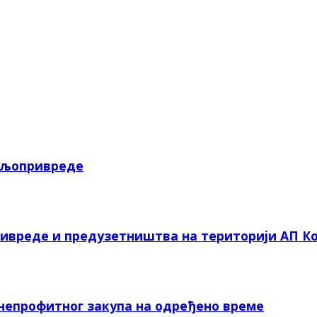
пољопривреде
ривреде и предузетништва на територији АП Ко
 непрофитног закупа на одређено време