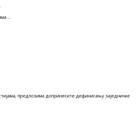
е
има …
гестијама, предлозима допринесите дефинисању заједничке