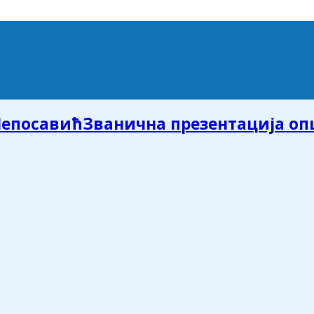
Званична презентација о