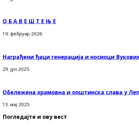
О Б А В Е Ш Т Е Њ Е
19. фебруар 2026.
Награђени ђаци генерација и носиоци Вукови
29. јун 2025.
Обележена храмовна и општинска слава у Ле
13. мај 2025.
Погледајте и ову вест