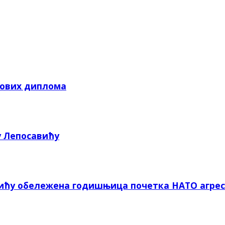
кових диплома
у Лепосавићу
вићу обележена годишњица почетка НАТО агрес