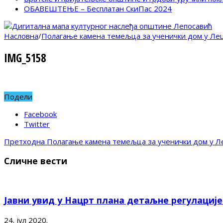
ОБАВЕШТЕЊЕ – Бесплатан СкиПас 2024
Насловна
/
Полагање камена темељца за ученички дом у Ле
IMG_5158
Подели
Facebook
Twitter
Претходна
Полагање камена темељца за ученички дом у Л
Сличне вести
Јавни увид у Нацрт плана детаљне регулациј
24. јул 2020.