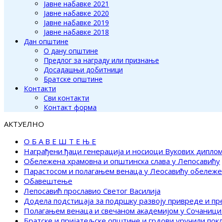
Јавне набавке 2021
Јавне набавке 2020
Јавне набавке 2019
Јавне набавке 2018
Дан општине
О дану општине
Предлог за награду или признање
Досадашњи добитници
Братске општине
Контакти
Сви контакти
Контакт форма
АКТУЕЛНО
О Б А В Е Ш Т Е Њ Е
Награђени ђаци генерација и носиоци Вукових дипло
Обележена храмовна и општинска слава у Лепосавићу
Парастосом и полагањем венаца у Леосавићу обележ
Обавештење
Лепосавић прославио Светог Василија
Додела подстицаја за подршку развоју привреде и п
Полагањем венаца и свечаном академијом у Сочаници
Братске и пријатељске општине и грдови уручили по