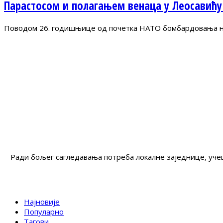
Парастосом и полагањем венаца у Леосавићу
Поводом 26. годишњице од почетка НАТО бомбардовања на 
Ради бољег сагледавања потреба локалне заједнице, учеш
Најновије
Популарно
Тагови