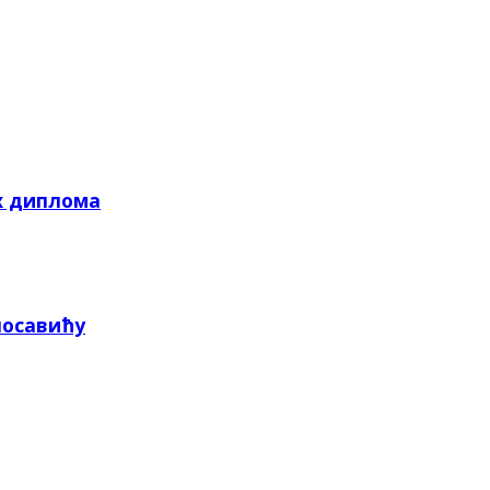
х диплома
посавићу