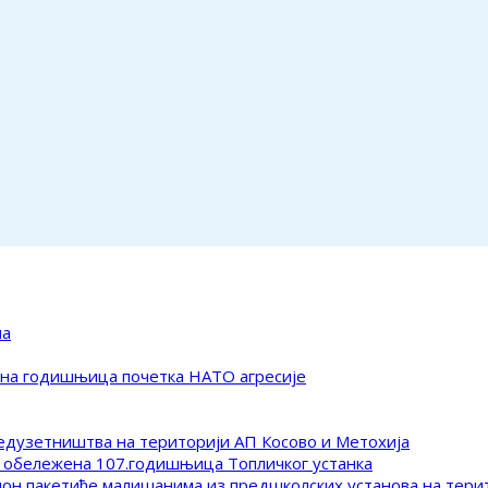
ма
ена годишњица почетка НАТО агресије
редузетништва на територији АП Косово и Метохија
 обележена 107.годишњица Топличког устанка
клон пакетиће малишанима из предшколских установа на тер