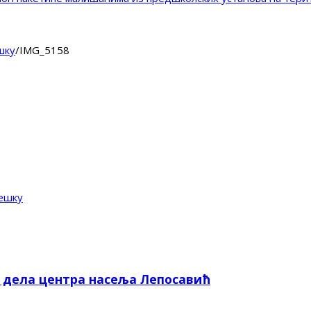
шку
/
IMG_5158
ешку
е дела центра насеља Лепосавић