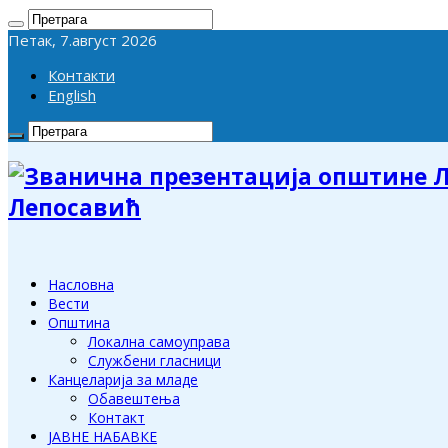
Петак, 7.август 2026
Контакти
English
Лепосавић
Насловна
Вести
Општина
Локална самоуправа
Службени гласници
Канцеларија за младе
Обавештења
Контакт
ЈАВНЕ НАБАВКЕ