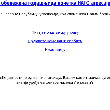
 обележена годишњица почетка НАТО агресиј
Савезну Републику Југославију, код споменика Палим борц
Питајте општинску управу
Пријавите комунални проблем
Имам идеју
ће јавности је од великог значаја. Вашим коментарима, су
визије уређења центра насеља Лепосавић.