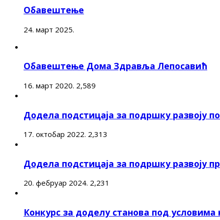
Обавештење
24. март 2025.
Обавештење Дома Здравља Лепосавић
16. март 2020.
2,589
Додела подстицаја за подршку развоју 
17. октобар 2022.
2,313
Додела подстицаја за подршку развоју п
20. фебруар 2024.
2,231
Конкурс за доделу станова под условима