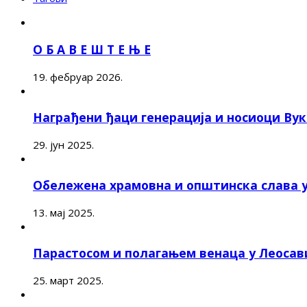
О Б А В Е Ш Т Е Њ Е
19. фебруар 2026.
Награђени ђаци генерација и носиоци Ву
29. јун 2025.
Обележена храмовна и општинска слава 
13. мај 2025.
Парастосом и полагањем венаца у Леоса
25. март 2025.