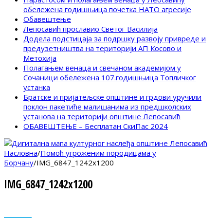
обележена годишњица почетка НАТО агресије
Обавештење
Лепосавић прославио Светог Василија
Додела подстицаја за подршку развоју привреде и
предузетништва на територији АП Косово и
Метохија
Полагањем венаца и свечаном академијом у
Сочаници обележена 107.годишњица Топличког
устанка
Братске и пријатељске општине и грдови уручили
поклон пакетиће малишанима из предшколских
установа на територији општине Лепосавић
ОБАВЕШТЕЊЕ – Бесплатан СкиПас 2024
Насловна
/
Помоћ угроженим породицама у
Борчану
/
IMG_6847_1242x1200
IMG_6847_1242x1200