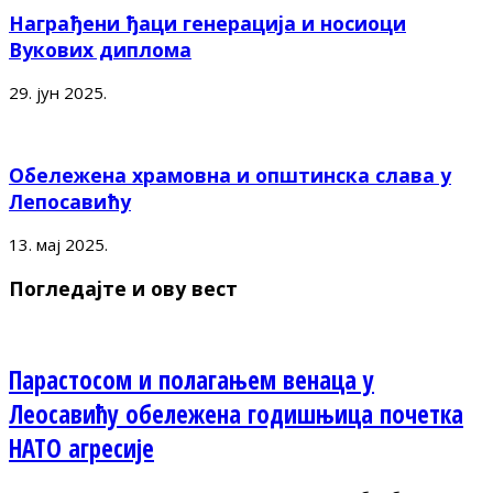
Награђени ђаци генерација и носиоци
Вукових диплома
29. јун 2025.
Обележена храмовна и општинска слава у
Лепосавићу
13. мај 2025.
Погледајте и ову вест
Парастосом и полагањем венаца у
Леосавићу обележена годишњица почетка
НАТО агресије