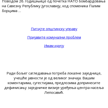
Поводом 26. годишњице од почетка НАТО бомбардовања
на Савезну Републику Југославију, код споменика Палим
борцима …
Питајте општинску управу
Пријавите комунални проблем
Имам идеју
Ради бољег сагледавања потреба локалне заједнице,
учешће јавности је од великог значаја. Вашим
коментарима, сугестијама, предлозима допринесите
дефинисању заједничке визије уређења центра насеља
Лепосавић.