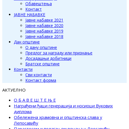
Обавештења
Контакт
ЈАВНЕ НАБАВКЕ
Јавне набавке 2021
Јавне набавке 2020
Јавне набавке 2019
Јавне набавке 2018
Дан општине
О дану општине
Предлог за награду или признање
Досадашњи добитници
Братске општине
Контакти
Сви контакти
Контакт форма
АКТУЕЛНО
О Б А В Е Ш Т Е Њ Е
Награђени ђаци генерација и носиоци Вукових
диплома
Обележена храмовна и општинска слава у
Лепосавићу
Парастосом и полагањем венаца у Леосавићу