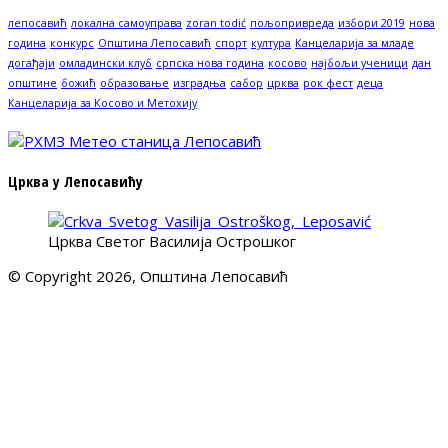
лепосавић
локална самоуправа
zoran todić
пољопривреда
избори 2019
нова
година
конкурс
Општина Лепосавић
спорт
култура
Канцеларија за младе
догађаји
омладински клуб
српска нова година
косово
најбољи ученици
дан
општине
божић
образовање
изградња
сабор
црква
рок фест
деца
Канцеларија за Косово и Метохију
Црква у Лепосавићу
Црква Светог Василија Острошког
© Copyright 2026, Општина Лепосавић