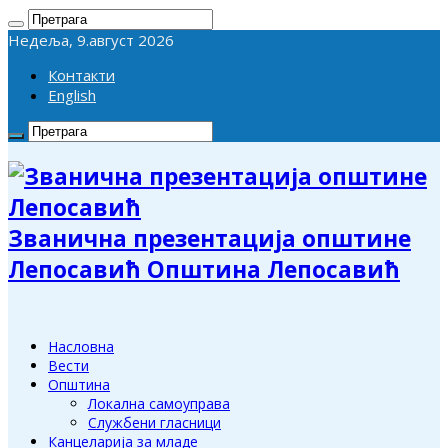
Недеља, 9.август 2026
Контакти
English
Званична презентација општине
Лепосавић Општина Лепосавић
Насловна
Вести
Општина
Локална самоуправа
Службени гласници
Канцеларија за младе