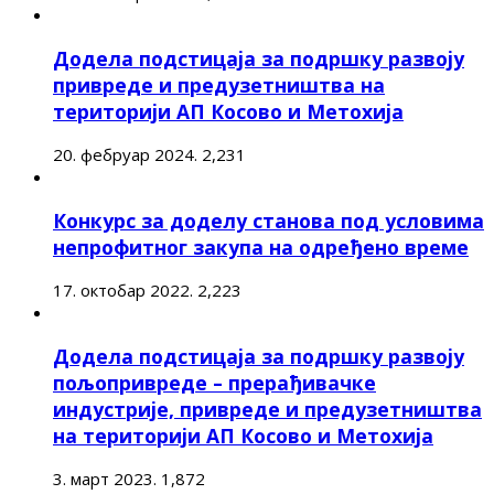
Додела подстицаја за подршку развоју
привреде и предузетништва на
територији АП Косово и Метохија
20. фебруар 2024.
2,231
Конкурс за доделу станова под условима
непрофитног закупа на одређено време
17. октобар 2022.
2,223
Додела подстицаја за подршку развоју
пољопривреде – прерађивачке
индустрије, привреде и предузетништва
на територији АП Косово и Метохија
3. март 2023.
1,872