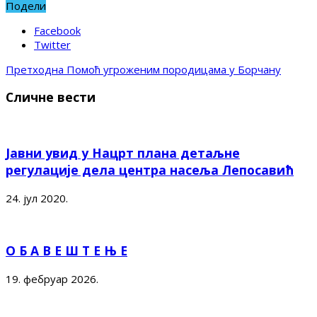
Подели
Facebook
Twitter
Претходна
Помоћ угроженим породицама у Борчану
Сличне вести
Јавни увид у Нацрт плана детаљне
регулације дела центра насеља Лепосавић
24. јул 2020.
О Б А В Е Ш Т Е Њ Е
19. фебруар 2026.