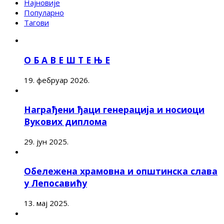
Најновије
Популарно
Тагови
О Б А В Е Ш Т Е Њ Е
19. фебруар 2026.
Награђени ђаци генерација и носиоци
Вукових диплома
29. јун 2025.
Обележена храмовна и општинска слава
у Лепосавићу
13. мај 2025.