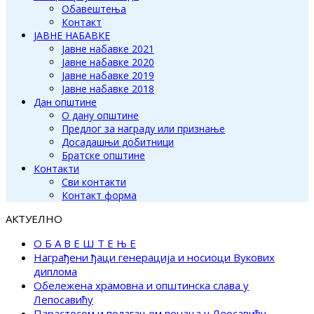
Обавештења
Контакт
ЈАВНЕ НАБАВКЕ
Јавне набавке 2021
Јавне набавке 2020
Јавне набавке 2019
Јавне набавке 2018
Дан општине
О дану општине
Предлог за награду или признање
Досадашњи добитници
Братске општине
Контакти
Сви контакти
Контакт форма
АКТУЕЛНО
О Б А В Е Ш Т Е Њ Е
Награђени ђаци генерација и носиоци Вукових
диплома
Обележена храмовна и општинска слава у
Лепосавићу
Парастосом и полагањем венаца у Леосавићу