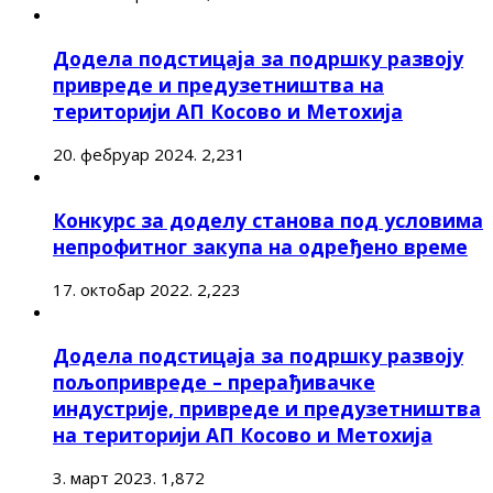
Додела подстицаја за подршку развоју
привреде и предузетништва на
територији АП Косово и Метохија
20. фебруар 2024.
2,231
Конкурс за доделу станова под условима
непрофитног закупа на одређено време
17. октобар 2022.
2,223
Додела подстицаја за подршку развоју
пољопривреде – прерађивачке
индустрије, привреде и предузетништва
на територији АП Косово и Метохија
3. март 2023.
1,872