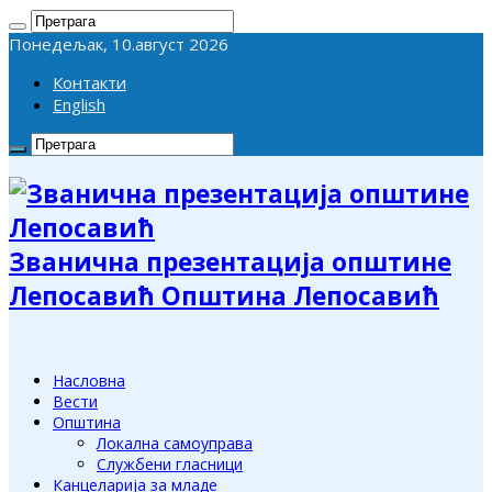
Понедељак, 10.август 2026
Контакти
English
Званична презентација општине
Лепосавић Општина Лепосавић
Насловна
Вести
Општина
Локална самоуправа
Службени гласници
Канцеларија за младе