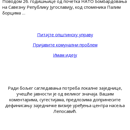
Поводом 26. годишњице од почетка НАТО бомбардовања
на Савезну Републику Југославију, код споменика Палим
борцима …
Питајте општинску управу
Пријавите комунални проблем
Имам идеју
Ради бољег сагледавања потреба локалне заједнице,
учешће јавности је од великог значаја. Вашим
коментарима, сугестијама, предлозима допринесите
дефинисању заједничке визије уређења центра насеља
Лепосавић.