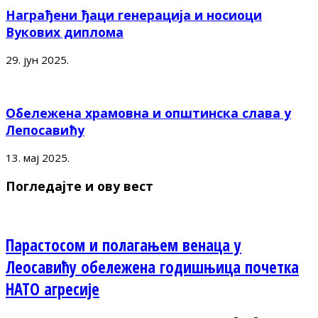
Награђени ђаци генерација и носиоци
Вукових диплома
29. јун 2025.
Обележена храмовна и општинска слава у
Лепосавићу
13. мај 2025.
Погледајте и ову вест
Парастосом и полагањем венаца у
Леосавићу обележена годишњица почетка
НАТО агресије