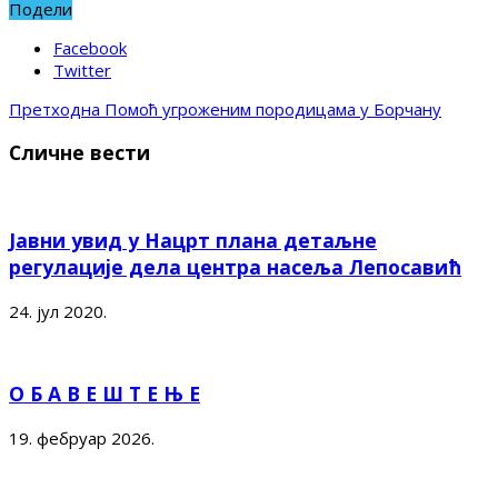
Подели
Facebook
Twitter
Претходна
Помоћ угроженим породицама у Борчану
Сличне вести
Јавни увид у Нацрт плана детаљне
регулације дела центра насеља Лепосавић
24. јул 2020.
О Б А В Е Ш Т Е Њ Е
19. фебруар 2026.