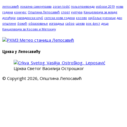
лепосавић
локална самоуправа
zoran todić
пољопривреда
избори 2019
нова
година
конкурс
Општина Лепосавић
спорт
култура
Канцеларија за младе
догађаји
омладински клуб
српска нова година
косово
најбољи ученици
дан
општине
божић
образовање
изградња
сабор
црква
рок фест
деца
Канцеларија за Косово и Метохију
Црква у Лепосавићу
Црква Светог Василија Острошког
© Copyright 2026, Општина Лепосавић