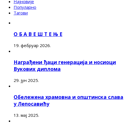
Најновије
Популарно
Тагови
О Б А В Е Ш Т Е Њ Е
19. фебруар 2026.
Награђени ђаци генерација и носиоци
Вукових диплома
29. јун 2025.
Обележена храмовна и општинска слава
у Лепосавићу
13. мај 2025.