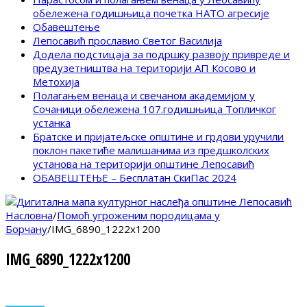
обележена годишњица почетка НАТО агресије
Обавештење
Лепосавић прославио Светог Василија
Додела подстицаја за подршку развоју привреде и
предузетништва на територији АП Косово и
Метохија
Полагањем венаца и свечаном академијом у
Сочаници обележена 107.годишњица Топличког
устанка
Братске и пријатељске општине и грдови уручили
поклон пакетиће малишанима из предшколских
установа на територији општине Лепосавић
ОБАВЕШТЕЊЕ – Бесплатан СкиПас 2024
Насловна
/
Помоћ угроженим породицама у
Борчану
/
IMG_6890_1222x1200
IMG_6890_1222x1200