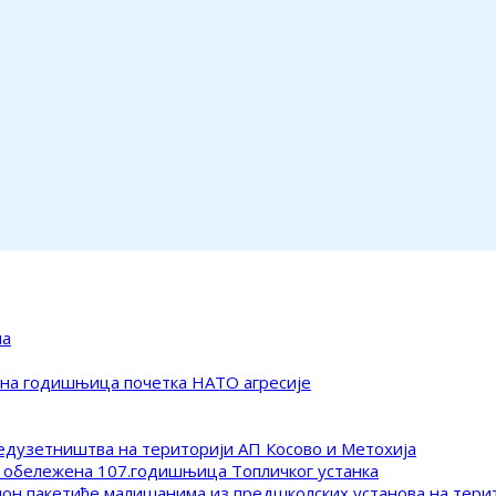
ма
ена годишњица почетка НАТО агресије
редузетништва на територији АП Косово и Метохија
 обележена 107.годишњица Топличког устанка
клон пакетиће малишанима из предшколских установа на тер