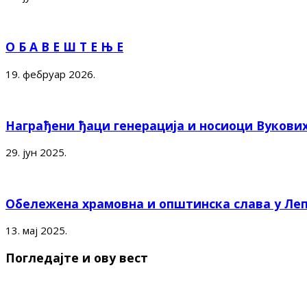
О Б А В Е Ш Т Е Њ Е
19. фебруар 2026.
Награђени ђаци генерација и носиоци Вукови
29. јун 2025.
Обележена храмовна и општинска слава у Ле
13. мај 2025.
Погледајте и ову вест