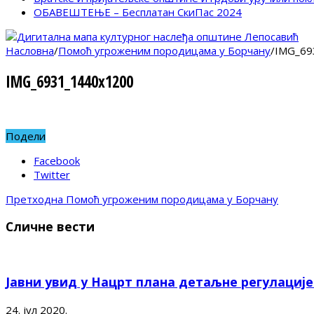
ОБАВЕШТЕЊЕ – Бесплатан СкиПас 2024
Насловна
/
Помоћ угроженим породицама у Борчану
/
IMG_69
IMG_6931_1440x1200
Подели
Facebook
Twitter
Претходна
Помоћ угроженим породицама у Борчану
Сличне вести
Јавни увид у Нацрт плана детаљне регулациј
24. јул 2020.