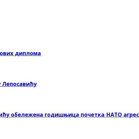
кових диплома
у Лепосавићу
вићу обележена годишњица почетка НАТО агрес