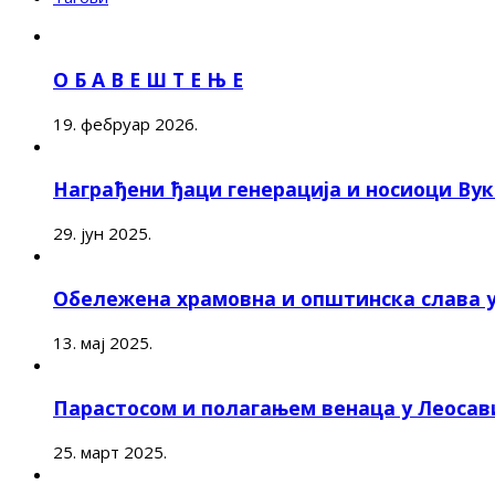
О Б А В Е Ш Т Е Њ Е
19. фебруар 2026.
Награђени ђаци генерација и носиоци Ву
29. јун 2025.
Обележена храмовна и општинска слава 
13. мај 2025.
Парастосом и полагањем венаца у Леоса
25. март 2025.