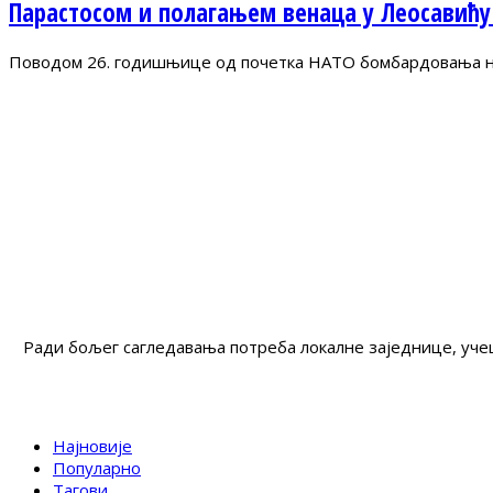
Парастосом и полагањем венаца у Леосавићу
Поводом 26. годишњице од почетка НАТО бомбардовања на 
Ради бољег сагледавања потреба локалне заједнице, учеш
Најновије
Популарно
Тагови