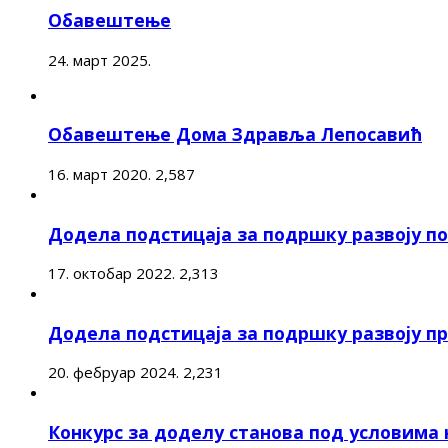
Обавештење
24. март 2025.
Обавештење Дома Здравља Лепосавић
16. март 2020.
2,587
Додела подстицаја за подршку развоју 
17. октобар 2022.
2,313
Додела подстицаја за подршку развоју п
20. фебруар 2024.
2,231
Конкурс за доделу станова под условима