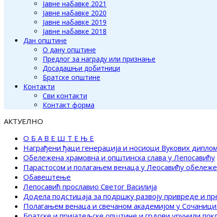
Јавне набавке 2021
Јавне набавке 2020
Јавне набавке 2019
Јавне набавке 2018
Дан општине
О дану општине
Предлог за награду или признање
Досадашњи добитници
Братске општине
Контакти
Сви контакти
Контакт форма
АКТУЕЛНО
О Б А В Е Ш Т Е Њ Е
Награђени ђаци генерација и носиоци Вукових дипло
Обележена храмовна и општинска слава у Лепосавићу
Парастосом и полагањем венаца у Леосавићу обележ
Обавештење
Лепосавић прославио Светог Василија
Додела подстицаја за подршку развоју привреде и п
Полагањем венаца и свечаном академијом у Сочаници
Братске и пријатељске општине и грдови уручили по