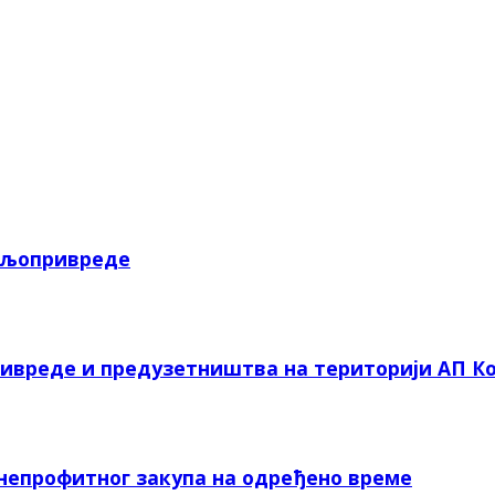
пољопривреде
ривреде и предузетништва на територији АП Ко
 непрофитног закупа на одређено време