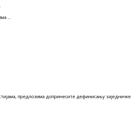
е
има …
гестијама, предлозима допринесите дефинисању заједничке