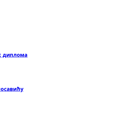
х диплома
посавићу