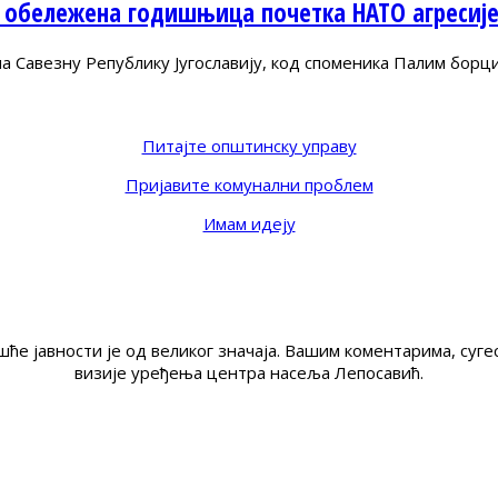
 обележена годишњица почетка НАТО агресиј
Савезну Републику Југославију, код споменика Палим борц
Питајте општинску управу
Пријавите комунални проблем
Имам идеју
ће јавности је од великог значаја. Вашим коментарима, су
визије уређења центра насеља Лепосавић.