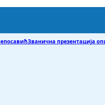
Званична презентација о