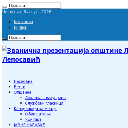
Четвртак, 6.август 2026
Контакти
English
Лепосавић
Насловна
Вести
Општина
Локална самоуправа
Службени гласници
Канцеларија за младе
Обавештења
Контакт
ЈАВНЕ НАБАВКЕ