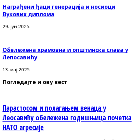
Награђени ђаци генерација и носиоци
Вукових диплома
29. јун 2025.
Обележена храмовна и општинска слава у
Лепосавићу
13. мај 2025.
Погледајте и ову вест
Парастосом и полагањем венаца у
Леосавићу обележена годишњица почетка
НАТО агресије