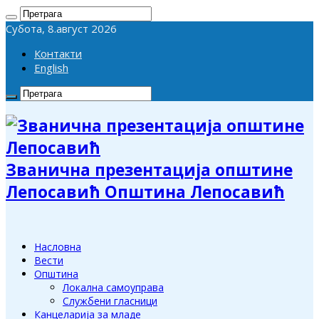
Субота, 8.август 2026
Контакти
English
Званична презентација општине
Лепосавић Општина Лепосавић
Насловна
Вести
Општина
Локална самоуправа
Службени гласници
Канцеларија за младе