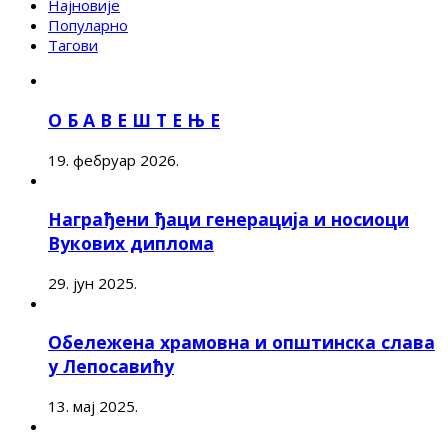
Најновије
Популарно
Тагови
О Б А В Е Ш Т Е Њ Е
19. фебруар 2026.
Награђени ђаци генерација и носиоци
Вукових диплома
29. јун 2025.
Обележена храмовна и општинска слава
у Лепосавићу
13. мај 2025.