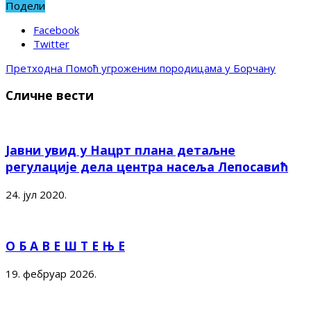
Подели
Facebook
Twitter
Претходна
Помоћ угроженим породицама у Борчану
Сличне вести
Јавни увид у Нацрт плана детаљне
регулације дела центра насеља Лепосавић
24. јул 2020.
О Б А В Е Ш Т Е Њ Е
19. фебруар 2026.