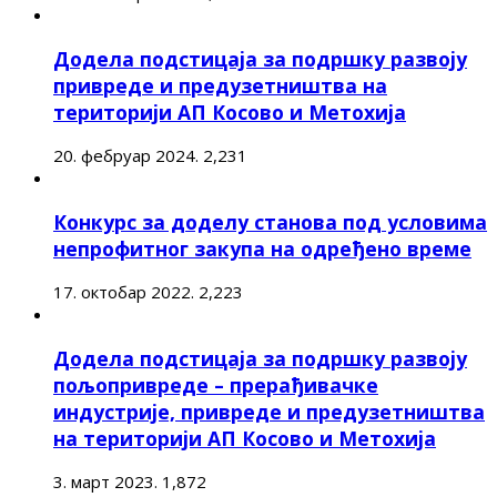
Додела подстицаја за подршку развоју
привреде и предузетништва на
територији АП Косово и Метохија
20. фебруар 2024.
2,231
Конкурс за доделу станова под условима
непрофитног закупа на одређено време
17. октобар 2022.
2,223
Додела подстицаја за подршку развоју
пољопривреде – прерађивачке
индустрије, привреде и предузетништва
на територији АП Косово и Метохија
3. март 2023.
1,872