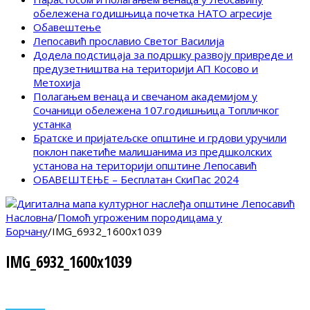
обележена годишњица почетка НАТО агресије
Обавештење
Лепосавић прославио Светог Василија
Додела подстицаја за подршку развоју привреде и
предузетништва на територији АП Косово и
Метохија
Полагањем венаца и свечаном академијом у
Сочаници обележена 107.годишњица Топличког
устанка
Братске и пријатељске општине и грдови уручили
поклон пакетиће малишанима из предшколских
установа на територији општине Лепосавић
ОБАВЕШТЕЊЕ – Бесплатан СкиПас 2024
Насловна
/
Помоћ угроженим породицама у
Борчану
/
IMG_6932_1600x1039
IMG_6932_1600x1039