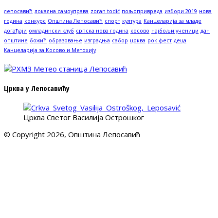
лепосавић
локална самоуправа
zoran todić
пољопривреда
избори 2019
нова
година
конкурс
Општина Лепосавић
спорт
култура
Канцеларија за младе
догађаји
омладински клуб
српска нова година
косово
најбољи ученици
дан
општине
божић
образовање
изградња
сабор
црква
рок фест
деца
Канцеларија за Косово и Метохију
Црква у Лепосавићу
Црква Светог Василија Острошког
© Copyright 2026, Општина Лепосавић