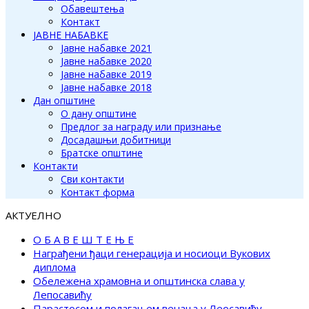
Обавештења
Контакт
ЈАВНЕ НАБАВКЕ
Јавне набавке 2021
Јавне набавке 2020
Јавне набавке 2019
Јавне набавке 2018
Дан општине
О дану општине
Предлог за награду или признање
Досадашњи добитници
Братске општине
Контакти
Сви контакти
Контакт форма
АКТУЕЛНО
О Б А В Е Ш Т Е Њ Е
Награђени ђаци генерација и носиоци Вукових
диплома
Обележена храмовна и општинска слава у
Лепосавићу
Парастосом и полагањем венаца у Леосавићу