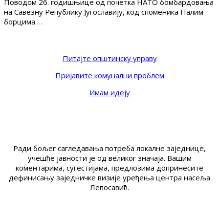
Поводом 26. годишњице од почетка НАТО бомбардовања
на Савезну Републику Југославију, код споменика Палим
борцима …
Питајте општинску управу
Пријавите комунални проблем
Имам идеју
Ради бољег сагледавања потреба локалне заједнице,
учешће јавности је од великог значаја. Вашим
коментарима, сугестијама, предлозима допринесите
дефинисању заједничке визије уређења центра насеља
Лепосавић.