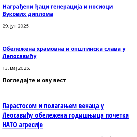
Награђени ђаци генерација и носиоци
Вукових диплома
29. јун 2025.
Обележена храмовна и општинска слава у
Лепосавићу
13. мај 2025.
Погледајте и ову вест
Парастосом и полагањем венаца у
Леосавићу обележена годишњица почетка
НАТО агресије