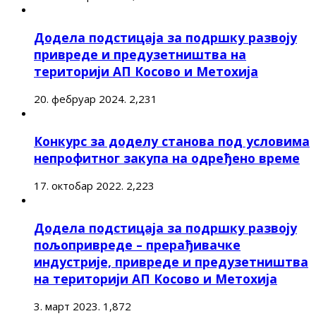
Додела подстицаја за подршку развоју
привреде и предузетништва на
територији АП Косово и Метохија
20. фебруар 2024.
2,231
Конкурс за доделу станова под условима
непрофитног закупа на одређено време
17. октобар 2022.
2,223
Додела подстицаја за подршку развоју
пољопривреде – прерађивачке
индустрије, привреде и предузетништва
на територији АП Косово и Метохија
3. март 2023.
1,872