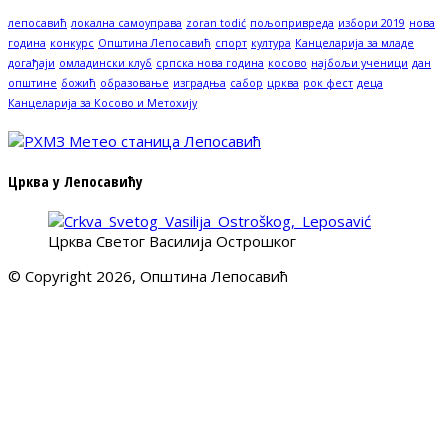
лепосавић
локална самоуправа
zoran todić
пољопривреда
избори 2019
нова
година
конкурс
Општина Лепосавић
спорт
култура
Канцеларија за младе
догађаји
омладински клуб
српска нова година
косово
најбољи ученици
дан
општине
божић
образовање
изградња
сабор
црква
рок фест
деца
Канцеларија за Косово и Метохију
Црква у Лепосавићу
Црква Светог Василија Острошког
© Copyright 2026, Општина Лепосавић