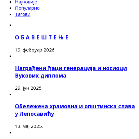
Најновије
Популарно
Тагови
О Б А В Е Ш Т Е Њ Е
19. фебруар 2026.
Награђени ђаци генерација и носиоци
Вукових диплома
29. јун 2025.
Обележена храмовна и општинска слава
у Лепосавићу
13. мај 2025.