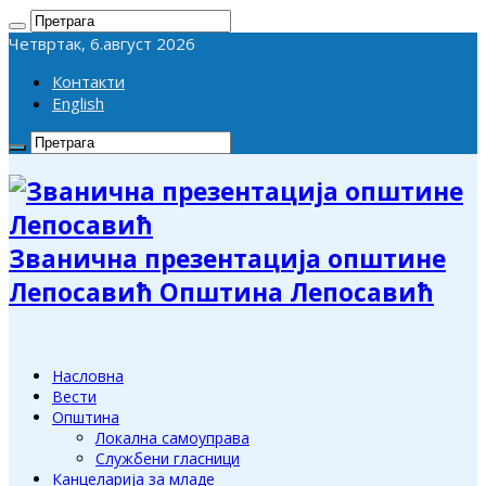
Четвртак, 6.август 2026
Контакти
English
Званична презентација општине
Лепосавић Општина Лепосавић
Насловна
Вести
Општина
Локална самоуправа
Службени гласници
Канцеларија за младе