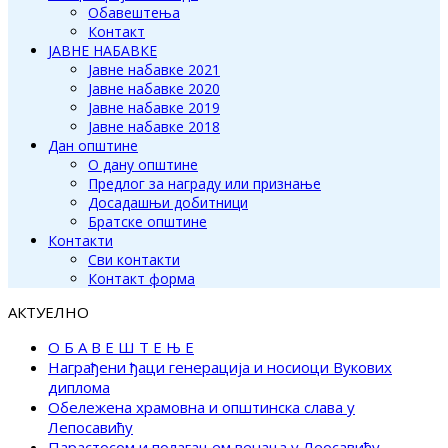
Обавештења
Контакт
ЈАВНЕ НАБАВКЕ
Јавне набавке 2021
Јавне набавке 2020
Јавне набавке 2019
Јавне набавке 2018
Дан општине
О дану општине
Предлог за награду или признање
Досадашњи добитници
Братске општине
Контакти
Сви контакти
Контакт форма
АКТУЕЛНО
О Б А В Е Ш Т Е Њ Е
Награђени ђаци генерација и носиоци Вукових
диплома
Обележена храмовна и општинска слава у
Лепосавићу
Парастосом и полагањем венаца у Леосавићу