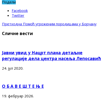
Подели
Facebook
Twitter
Претходна
Помоћ угроженим породицама у Борчану
Сличне вести
Јавни увид у Нацрт плана детаљне
регулације дела центра насеља Лепосавић
24. јул 2020.
О Б А В Е Ш Т Е Њ Е
19. фебруар 2026.