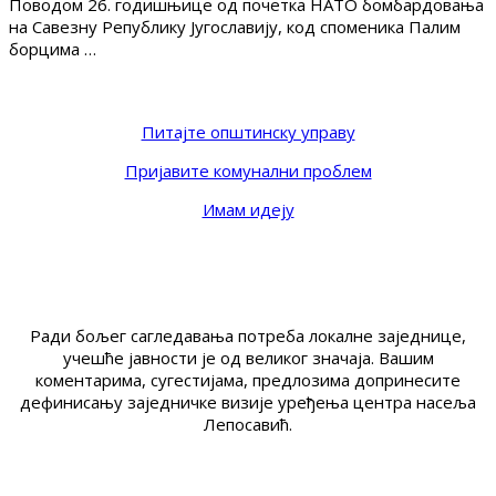
Поводом 26. годишњице од почетка НАТО бомбардовања
на Савезну Републику Југославију, код споменика Палим
борцима …
Питајте општинску управу
Пријавите комунални проблем
Имам идеју
Ради бољег сагледавања потреба локалне заједнице,
учешће јавности је од великог значаја. Вашим
коментарима, сугестијама, предлозима допринесите
дефинисању заједничке визије уређења центра насеља
Лепосавић.