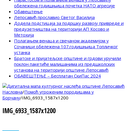
обележена годишњица почетка НАТО агресије
Обавештење
Лепосавић прославио Светог Василија
Додела подстицаја за подршку развоју привреде и
предузетништва на територији АП Косово и
Метохија
Полагањем венаца и свечаном академијом у
Сочаници обележена 107.годишњица Топличког
устанка
Братске и пријатељске општине и грдови уручили
поклон пакетиће малишанима из предшколских
установа на територији општине Лепосавић
ОБАВЕШТЕЊЕ – Бесплатан СкиПас 2024
Насловна
/
Помоћ угроженим породицама у
Борчану
/
IMG_6933_1587x1200
IMG_6933_1587x1200