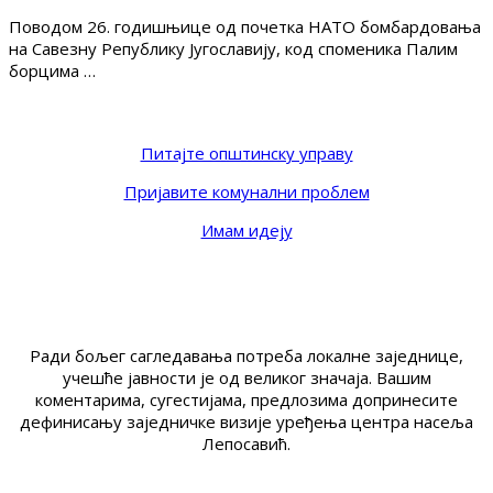
Поводом 26. годишњице од почетка НАТО бомбардовања
на Савезну Републику Југославију, код споменика Палим
борцима …
Питајте општинску управу
Пријавите комунални проблем
Имам идеју
Ради бољег сагледавања потреба локалне заједнице,
учешће јавности је од великог значаја. Вашим
коментарима, сугестијама, предлозима допринесите
дефинисању заједничке визије уређења центра насеља
Лепосавић.