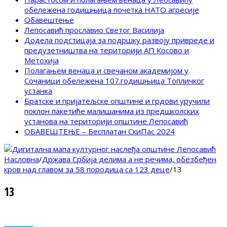
обележена годишњица почетка НАТО агресије
Обавештење
Лепосавић прославио Светог Василија
Додела подстицаја за подршку развоју привреде и
предузетништва на територији АП Косово и
Метохија
Полагањем венаца и свечаном академијом у
Сочаници обележена 107.годишњица Топличког
устанка
Братске и пријатељске општине и грдови уручили
поклон пакетиће малишанима из предшколских
установа на територији општине Лепосавић
ОБАВЕШТЕЊЕ – Бесплатан СкиПас 2024
Насловна
/
Држава Србија делима а не речима, обезбеђен
кров над главом за 58 породица са 123 деце
/
13
13