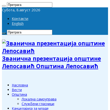
Субота, 8.август 2026
Контакти
English
Званична презентација општине
Лепосавић Општина Лепосавић
Насловна
Вести
Општина
Локална самоуправа
Службени гласници
Канцеларија за младе