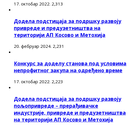
17. октобар 2022.
2,313
Додела подстицаја за подршку развоју
привреде и предузетништва на
територији АП Косово и Метохија
20. фебруар 2024.
2,231
Конкурс за доделу станова под условима
непрофитног закупа на одређено време
17. октобар 2022.
2,223
Додела подстицаја за подршку развоју
пољопривреде – прерађивачке
индустрије, привреде и предузетништва
на територији АП Косово и Метохија