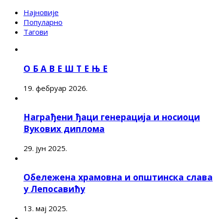
Најновије
Популарно
Тагови
О Б А В Е Ш Т Е Њ Е
19. фебруар 2026.
Награђени ђаци генерација и носиоци
Вукових диплома
29. јун 2025.
Обележена храмовна и општинска слава
у Лепосавићу
13. мај 2025.