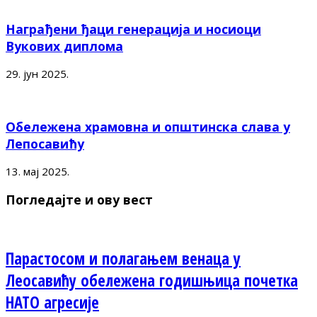
Награђени ђаци генерација и носиоци
Вукових диплома
29. јун 2025.
Обележена храмовна и општинска слава у
Лепосавићу
13. мај 2025.
Погледајте и ову вест
Парастосом и полагањем венаца у
Леосавићу обележена годишњица почетка
НАТО агресије