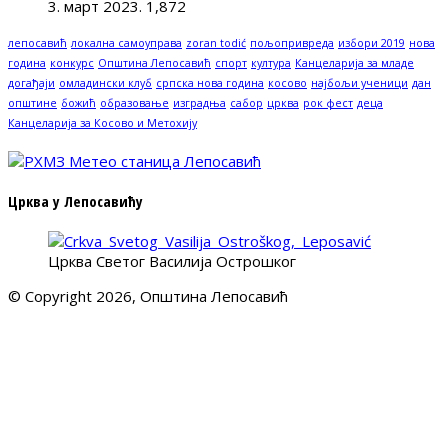
3. март 2023.
1,872
лепосавић
локална самоуправа
zoran todić
пољопривреда
избори 2019
нова
година
конкурс
Општина Лепосавић
спорт
култура
Канцеларија за младе
догађаји
омладински клуб
српска нова година
косово
најбољи ученици
дан
општине
божић
образовање
изградња
сабор
црква
рок фест
деца
Канцеларија за Косово и Метохију
Црква у Лепосавићу
Црква Светог Василија Острошког
© Copyright 2026, Општина Лепосавић