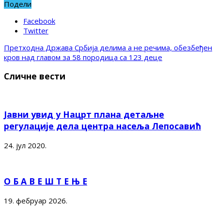
Подели
Facebook
Twitter
Претходна
Држава Србија делима а не речима, обезбеђен
кров над главом за 58 породица са 123 деце
Сличне вести
Јавни увид у Нацрт плана детаљне
регулације дела центра насеља Лепосавић
24. јул 2020.
О Б А В Е Ш Т Е Њ Е
19. фебруар 2026.