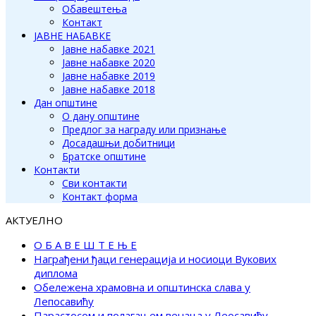
Обавештења
Контакт
ЈАВНЕ НАБАВКЕ
Јавне набавке 2021
Јавне набавке 2020
Јавне набавке 2019
Јавне набавке 2018
Дан општине
О дану општине
Предлог за награду или признање
Досадашњи добитници
Братске општине
Контакти
Сви контакти
Контакт форма
АКТУЕЛНО
О Б А В Е Ш Т Е Њ Е
Награђени ђаци генерација и носиоци Вукових
диплома
Обележена храмовна и општинска слава у
Лепосавићу
Парастосом и полагањем венаца у Леосавићу