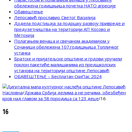
обележена годишњица почетка НАТО агресије
Обавештење
Лепосавић прославио Светог Василија
Додела подстицаја за подршку развоју привреде и
предузетништва на територији АП Косово и
Метохија
Полагањем венаца и свечаном академијом у
Сочаници обележена 107.годишњица Топличког
устанка
Братске и пријатељске општине и грдови уручили
поклон пакетиће малишанима из предшколских
установа на територији општине Лепосавић
ОБАВЕШТЕЊЕ – Бесплатан СкиПас 2024
Насловна
/
Држава Србија делима а не речима, обезбеђен
кров над главом за 58 породица са 123 деце
/
16
16