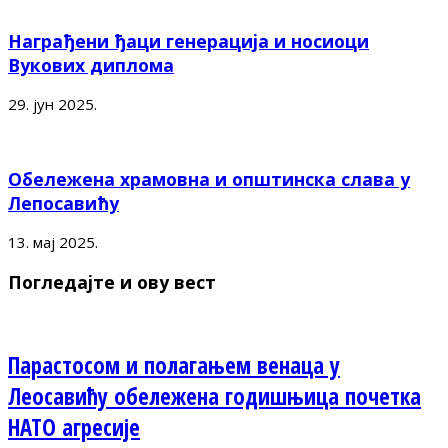
Награђени ђаци генерација и носиоци
Вукових диплома
29. јун 2025.
Обележена храмовна и општинска слава у
Лепосавићу
13. мај 2025.
Погледајте и ову вест
Парастосом и полагањем венаца у
Леосавићу обележена годишњица почетка
НАТО агресије