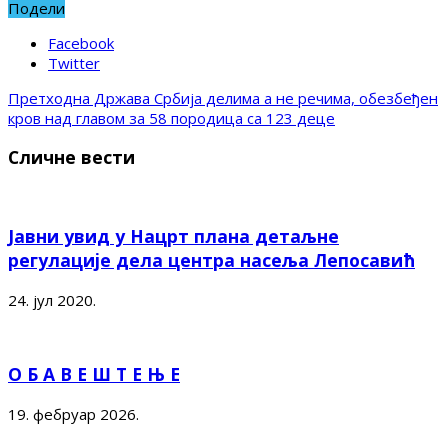
Подели
Facebook
Twitter
Претходна
Држава Србија делима а не речима, обезбеђен
кров над главом за 58 породица са 123 деце
Сличне вести
Јавни увид у Нацрт плана детаљне
регулације дела центра насеља Лепосавић
24. јул 2020.
О Б А В Е Ш Т Е Њ Е
19. фебруар 2026.