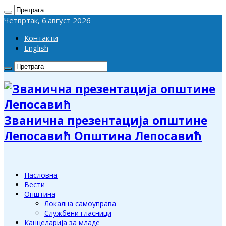
Четвртак, 6.август 2026
Контакти
English
Званична презентација општине
Лепосавић Општина Лепосавић
Насловна
Вести
Општина
Локална самоуправа
Службени гласници
Канцеларија за младе