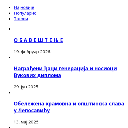
Најновије
Популарно
Тагови
О Б А В Е Ш Т Е Њ Е
19. фебруар 2026.
Награђени ђаци генерација и носиоци
Вукових диплома
29. јун 2025.
Обележена храмовна и општинска слава
у Лепосавићу
13. мај 2025.