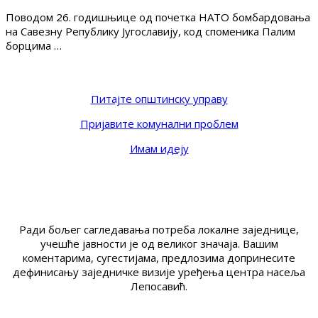
Поводом 26. годишњице од почетка НАТО бомбардовања
на Савезну Републику Југославију, код споменика Палим
борцима …
Питајте општинску управу
Пријавите комунални проблем
Имам идеју
Ради бољег сагледавања потреба локалне заједнице,
учешће јавности је од великог значаја. Вашим
коментарима, сугестијама, предлозима допринесите
дефинисању заједничке визије уређења центра насеља
Лепосавић.