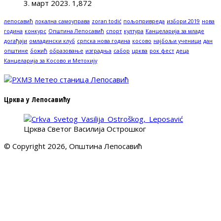
3. март 2023.
1,872
лепосавић
локална самоуправа
zoran todić
пољопривреда
избори 2019
нова
година
конкурс
Општина Лепосавић
спорт
култура
Канцеларија за младе
догађаји
омладински клуб
српска нова година
косово
најбољи ученици
дан
општине
божић
образовање
изградња
сабор
црква
рок фест
деца
Канцеларија за Косово и Метохију
Црква у Лепосавићу
Црква Светог Василија Острошког
© Copyright 2026, Општина Лепосавић