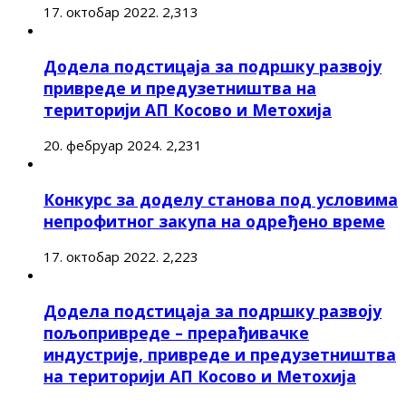
17. октобар 2022.
2,313
Додела подстицаја за подршку развоју
привреде и предузетништва на
територији АП Косово и Метохија
20. фебруар 2024.
2,231
Конкурс за доделу станова под условима
непрофитног закупа на одређено време
17. октобар 2022.
2,223
Додела подстицаја за подршку развоју
пољопривреде – прерађивачке
индустрије, привреде и предузетништва
на територији АП Косово и Метохија