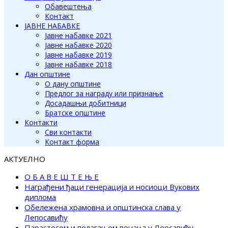
Обавештења
Контакт
ЈАВНЕ НАБАВКЕ
Јавне набавке 2021
Јавне набавке 2020
Јавне набавке 2019
Јавне набавке 2018
Дан општине
О дану општине
Предлог за награду или признање
Досадашњи добитници
Братске општине
Контакти
Сви контакти
Контакт форма
АКТУЕЛНО
О Б А В Е Ш Т Е Њ Е
Награђени ђаци генерација и носиоци Вукових
диплома
Обележена храмовна и општинска слава у
Лепосавићу
Парастосом и полагањем венаца у Леосавићу