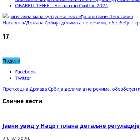
ОБАВЕШТЕЊЕ – Бесплатан СкиПас 2024
Насловна
/
Држава Србија делима а не речима, обезбеђен кр
17
Подели
Facebook
Twitter
Претходна
Држава Србија делима а не речима, обезбеђен к
Сличне вести
Јавни увид у Нацрт плана детаљне регулациј
24. јул 2020.