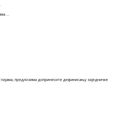
е
има …
гестијама, предлозима допринесите дефинисању заједничке