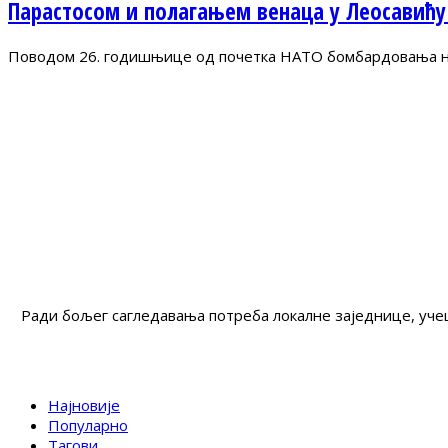
Парастосом и полагањем венаца у Леосавићу
Поводом 26. годишњице од почетка НАТО бомбардовања на 
Ради бољег сагледавања потреба локалне заједнице, учеш
Најновије
Популарно
Тагови