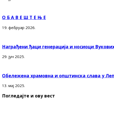
О Б А В Е Ш Т Е Њ Е
19. фебруар 2026.
Награђени ђаци генерација и носиоци Вукови
29. јун 2025.
Обележена храмовна и општинска слава у Ле
13. мај 2025.
Погледајте и ову вест