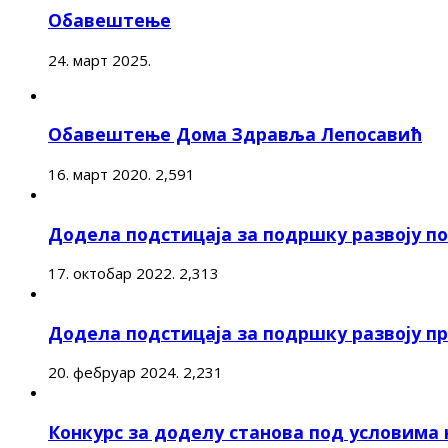
Обавештење
24. март 2025.
Обавештење Дома Здравља Лепосавић
16. март 2020.
2,591
Додела подстицаја за подршку развоју 
17. октобар 2022.
2,313
Додела подстицаја за подршку развоју п
20. фебруар 2024.
2,231
Конкурс за доделу станова под условима