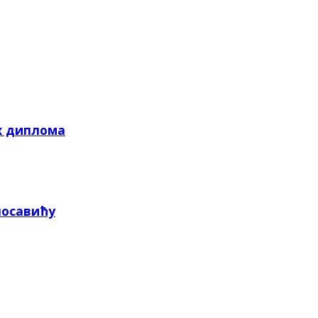
х диплома
посавићу