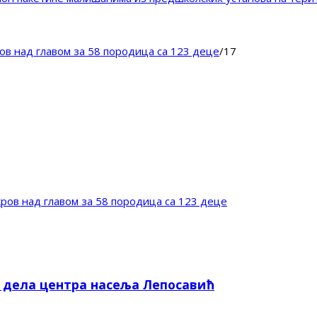
ов над главом за 58 породица са 123 деце
/
17
ров над главом за 58 породица са 123 деце
е дела центра насеља Лепосавић