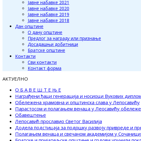
Јавне набавке 2021
Јавне набавке 2020
Јавне набавке 2019
Јавне набавке 2018
Дан општине
О дану општине
Предлог за награду или признање
Досадашњи добитници
Братске општине
Контакти
Сви контакти
Контакт форма
АКТУЕЛНО
О Б А В Е Ш Т Е Њ Е
Награђени ђаци генерација и носиоци Вукових дипло
Обележена храмовна и општинска слава у Лепосавићу
Парастосом и полагањем венаца у Леосавићу обележ
Обавештење
Лепосавић прославио Светог Василија
Додела подстицаја за подршку развоју привреде и п
Полагањем венаца и свечаном академијом у Сочаници
Братске и пријатељске општине и грдови уручили по