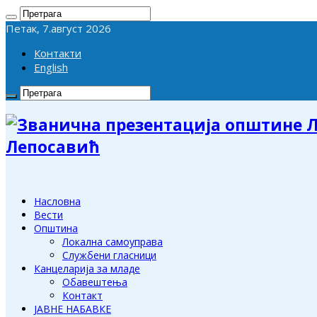
Петак, 7.август 2026
Контакти
English
Лепосавић
Насловна
Вести
Општина
Локална самоуправа
Службени гласници
Канцеларија за младе
Обавештења
Контакт
ЈАВНЕ НАБАВКЕ