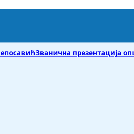
Званична презентација о