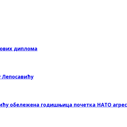
кових диплома
у Лепосавићу
вићу обележена годишњица почетка НАТО агрес