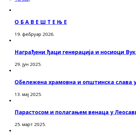
О Б А В Е Ш Т Е Њ Е
19. фебруар 2026.
Награђени ђаци генерација и носиоци Ву
29. јун 2025.
Обележена храмовна и општинска слава 
13. мај 2025.
Парастосом и полагањем венаца у Леоса
25. март 2025.