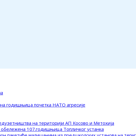
ма
ена годишњица почетка НАТО агресије
редузетништва на територији АП Косово и Метохија
 обележена 107.годишњица Топличког устанка
клон пакетиће малишанима из предшколских установа на тер