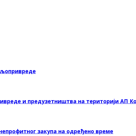
пољопривреде
ривреде и предузетништва на територији АП Ко
 непрофитног закупа на одређено време