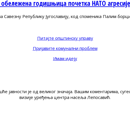
 обележена годишњица почетка НАТО агресиј
Савезну Републику Југославију, код споменика Палим борц
Питајте општинску управу
Пријавите комунални проблем
Имам идеју
ће јавности је од великог значаја. Вашим коментарима, су
визије уређења центра насеља Лепосавић.