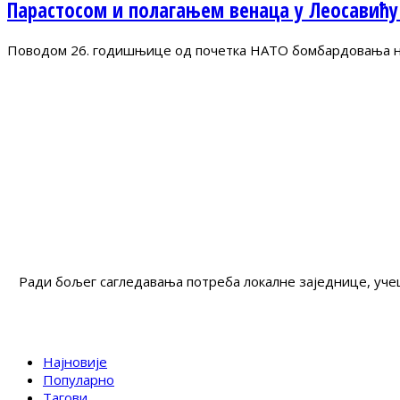
Парастосом и полагањем венаца у Леосавићу
Поводом 26. годишњице од почетка НАТО бомбардовања на 
Ради бољег сагледавања потреба локалне заједнице, учеш
Најновије
Популарно
Тагови