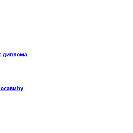
х диплома
посавићу