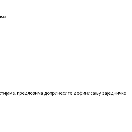
е
има …
гестијама, предлозима допринесите дефинисању заједничке