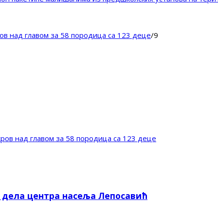
ов над главом за 58 породица са 123 деце
/
9
ров над главом за 58 породица са 123 деце
е дела центра насеља Лепосавић