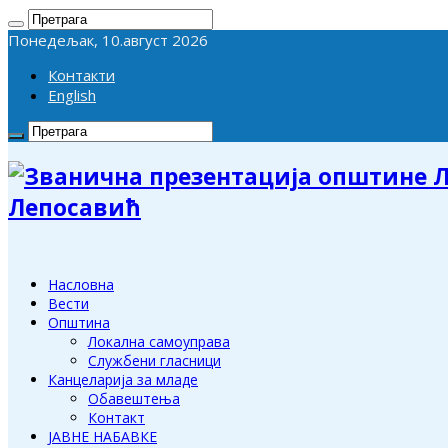
Понедељак, 10.август 2026
Контакти
English
Лепосавић
Насловна
Вести
Општина
Локална самоуправа
Службени гласници
Канцеларија за младе
Обавештења
Контакт
ЈАВНЕ НАБАВКЕ