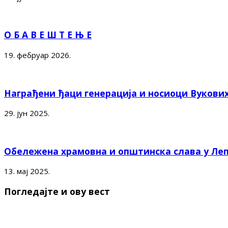
О Б А В Е Ш Т Е Њ Е
19. фебруар 2026.
Награђени ђаци генерација и носиоци Вукови
29. јун 2025.
Обележена храмовна и општинска слава у Ле
13. мај 2025.
Погледајте и ову вест