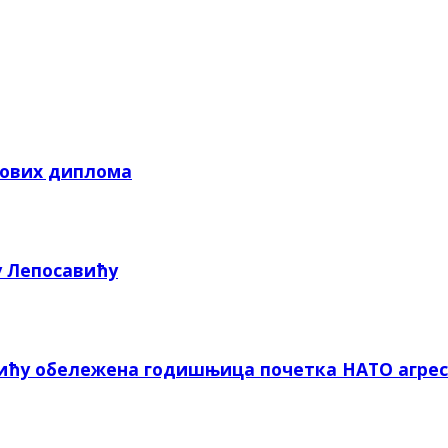
кових диплома
у Лепосавићу
вићу обележена годишњица почетка НАТО агрес