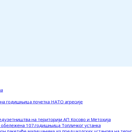
ма
ена годишњица почетка НАТО агресије
редузетништва на територији АП Косово и Метохија
 обележена 107.годишњица Топличког устанка
клон пакетиће малишанима из предшколских установа на тер