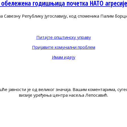
 обележена годишњица почетка НАТО агресиј
Савезну Републику Југославију, код споменика Палим борц
Питајте општинску управу
Пријавите комунални проблем
Имам идеју
ће јавности је од великог значаја. Вашим коментарима, су
визије уређења центра насеља Лепосавић.