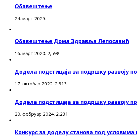
Обавештење
24. март 2025.
Обавештење Дома Здравља Лепосавић
16. март 2020.
2,598
Додела подстицаја за подршку развоју 
17. октобар 2022.
2,313
Додела подстицаја за подршку развоју п
20. фебруар 2024.
2,231
Конкурс за доделу станова под условима