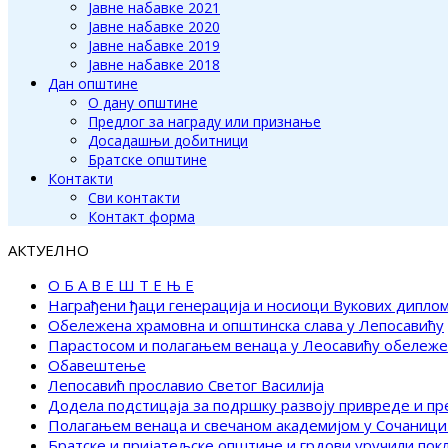
Јавне набавке 2021
Јавне набавке 2020
Јавне набавке 2019
Јавне набавке 2018
Дан општине
О дану општине
Предлог за награду или признање
Досадашњи добитници
Братске општине
Контакти
Сви контакти
Контакт форма
АКТУЕЛНО
О Б А В Е Ш Т Е Њ Е
Награђени ђаци генерација и носиоци Вукових дипло
Обележена храмовна и општинска слава у Лепосавићу
Парастосом и полагањем венаца у Леосавићу обележ
Обавештење
Лепосавић прославио Светог Василија
Додела подстицаја за подршку развоју привреде и п
Полагањем венаца и свечаном академијом у Сочаници
Братске и пријатељске општине и грдови уручили по