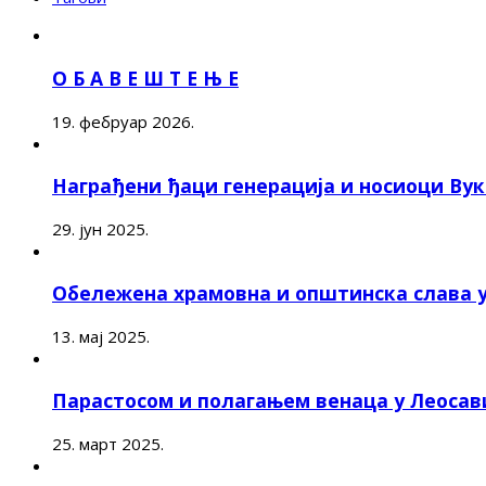
О Б А В Е Ш Т Е Њ Е
19. фебруар 2026.
Награђени ђаци генерација и носиоци Ву
29. јун 2025.
Обележена храмовна и општинска слава 
13. мај 2025.
Парастосом и полагањем венаца у Леоса
25. март 2025.