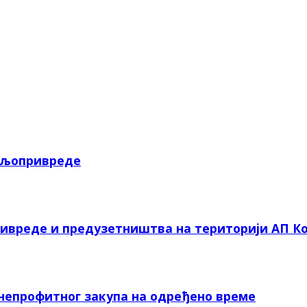
пољопривреде
ривреде и предузетништва на територији АП Ко
 непрофитног закупа на одређено време