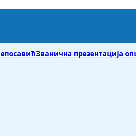
Званична презентација о