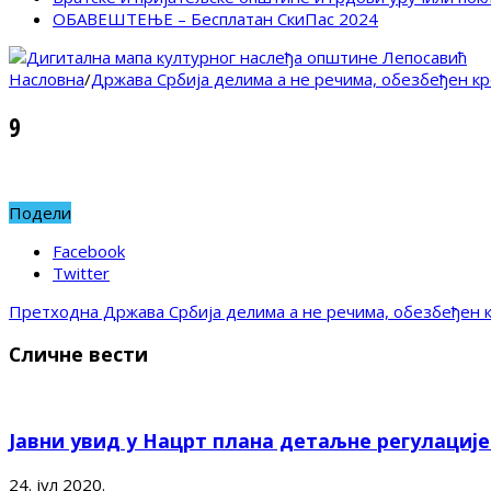
ОБАВЕШТЕЊЕ – Бесплатан СкиПас 2024
Насловна
/
Држава Србија делима а не речима, обезбеђен кр
9
Подели
Facebook
Twitter
Претходна
Држава Србија делима а не речима, обезбеђен к
Сличне вести
Јавни увид у Нацрт плана детаљне регулациј
24. јул 2020.