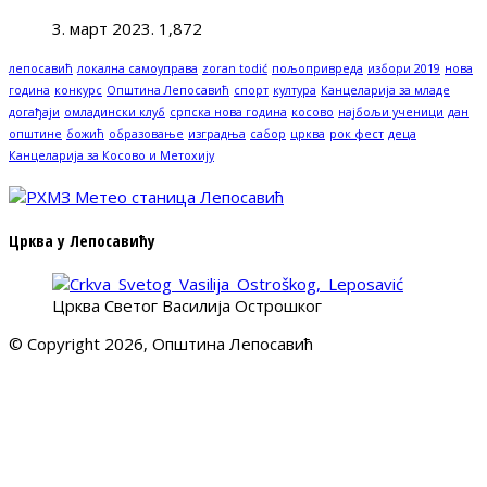
3. март 2023.
1,872
лепосавић
локална самоуправа
zoran todić
пољопривреда
избори 2019
нова
година
конкурс
Општина Лепосавић
спорт
култура
Канцеларија за младе
догађаји
омладински клуб
српска нова година
косово
најбољи ученици
дан
општине
божић
образовање
изградња
сабор
црква
рок фест
деца
Канцеларија за Косово и Метохију
Црква у Лепосавићу
Црква Светог Василија Острошког
© Copyright 2026, Општина Лепосавић