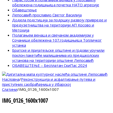
обележена годишњица почетка НАТО агресије
Обавештење
Лепосавић прославио Светог Василија
Додела подстицаја за подршку развоју привреде и
предузетништва на територији АП Косово и
Метохија
Полагањем венаца и свечаном академијом у
Сочаници обележена 107.годишњица Топличког
устанка
Братске и пријатељске општине и грдови уручили
поклон пакетиће малишанима из предшколских
установа на територији општине Лепосавић
ОБАВЕШТЕЊЕ – Бесплатан СкиПас 2024
Насловна
/
Реконструкција и асфалтирање путева и
приступних саобраћајница у Ибарској
Слатини
/
IMG_0126_1600x1007
IMG_0126_1600x1007