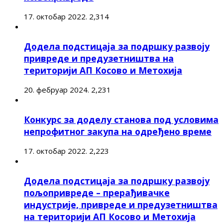
17. октобар 2022.
2,314
Додела подстицаја за подршку развоју
привреде и предузетништва на
територији АП Косово и Метохија
20. фебруар 2024.
2,231
Конкурс за доделу станова под условима
непрофитног закупа на одређено време
17. октобар 2022.
2,223
Додела подстицаја за подршку развоју
пољопривреде – прерађивачке
индустрије, привреде и предузетништва
на територији АП Косово и Метохија