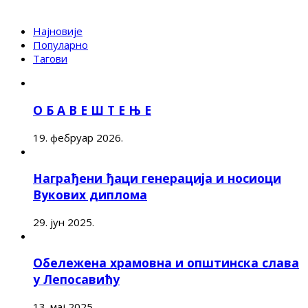
Најновије
Популарно
Тагови
О Б А В Е Ш Т Е Њ Е
19. фебруар 2026.
Награђени ђаци генерација и носиоци
Вукових диплома
29. јун 2025.
Обележена храмовна и општинска слава
у Лепосавићу
13. мај 2025.