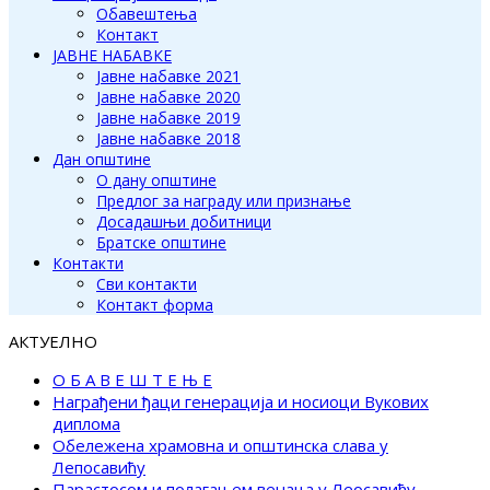
Обавештења
Контакт
ЈАВНЕ НАБАВКЕ
Јавне набавке 2021
Јавне набавке 2020
Јавне набавке 2019
Јавне набавке 2018
Дан општине
О дану општине
Предлог за награду или признање
Досадашњи добитници
Братске општине
Контакти
Сви контакти
Контакт форма
АКТУЕЛНО
О Б А В Е Ш Т Е Њ Е
Награђени ђаци генерација и носиоци Вукових
диплома
Обележена храмовна и општинска слава у
Лепосавићу
Парастосом и полагањем венаца у Леосавићу