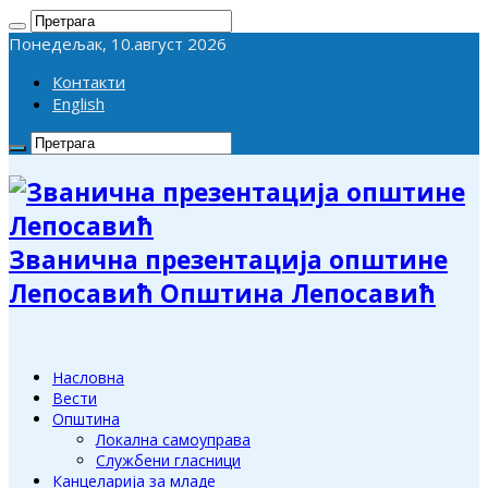
Понедељак, 10.август 2026
Контакти
English
Званична презентација општине
Лепосавић Општина Лепосавић
Насловна
Вести
Општина
Локална самоуправа
Службени гласници
Канцеларија за младе