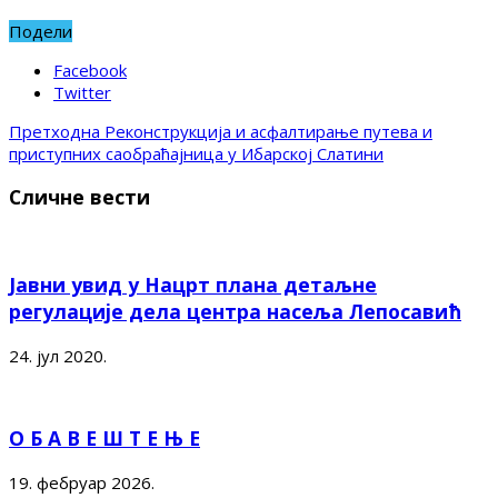
Подели
Facebook
Twitter
Претходна
Реконструкција и асфалтирање путева и
приступних саобраћајница у Ибарској Слатини
Сличне вести
Јавни увид у Нацрт плана детаљне
регулације дела центра насеља Лепосавић
24. јул 2020.
О Б А В Е Ш Т Е Њ Е
19. фебруар 2026.