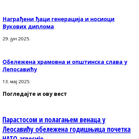
Награђени ђаци генерација и носиоци
Вукових диплома
29. јун 2025.
Обележена храмовна и општинска слава у
Лепосавићу
13. мај 2025.
Погледајте и ову вест
Парастосом и полагањем венаца у
Леосавићу обележена годишњица почетка
НАТО агресије