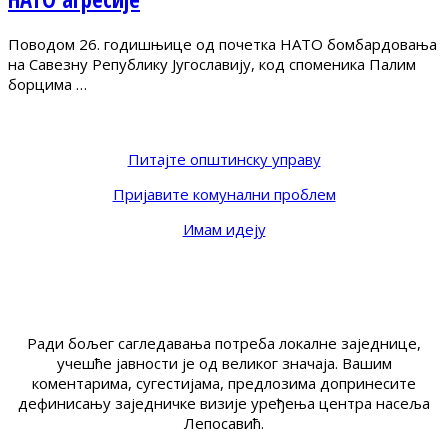
Поводом 26. годишњице од почетка НАТО бомбардовања
на Савезну Републику Југославију, код споменика Палим
борцима …
Питајте општинску управу
Пријавите комунални проблем
Имам идеју
Ради бољег сагледавања потреба локалне заједнице,
учешће јавности је од великог значаја. Вашим
коментарима, сугестијама, предлозима допринесите
дефинисању заједничке визије уређења центра насеља
Лепосавић.