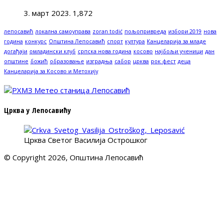
3. март 2023.
1,872
лепосавић
локална самоуправа
zoran todić
пољопривреда
избори 2019
нова
година
конкурс
Општина Лепосавић
спорт
култура
Канцеларија за младе
догађаји
омладински клуб
српска нова година
косово
најбољи ученици
дан
општине
божић
образовање
изградња
сабор
црква
рок фест
деца
Канцеларија за Косово и Метохију
Црква у Лепосавићу
Црква Светог Василија Острошког
© Copyright 2026, Општина Лепосавић