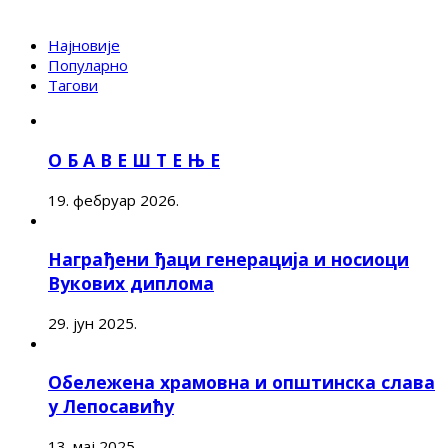
Најновије
Популарно
Тагови
О Б А В Е Ш Т Е Њ Е
19. фебруар 2026.
Награђени ђаци генерација и носиоци
Вукових диплома
29. јун 2025.
Обележена храмовна и општинска слава
у Лепосавићу
13. мај 2025.