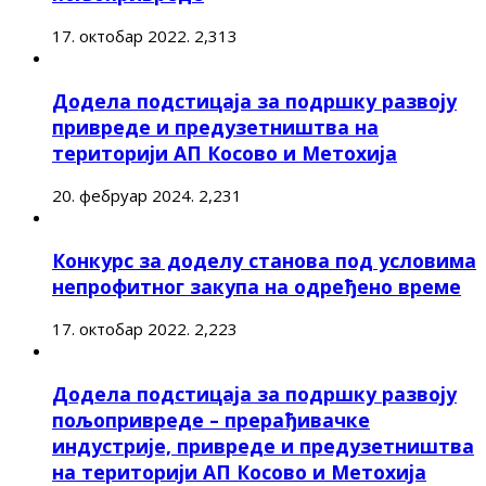
17. октобар 2022.
2,313
Додела подстицаја за подршку развоју
привреде и предузетништва на
територији АП Косово и Метохија
20. фебруар 2024.
2,231
Конкурс за доделу станова под условима
непрофитног закупа на одређено време
17. октобар 2022.
2,223
Додела подстицаја за подршку развоју
пољопривреде – прерађивачке
индустрије, привреде и предузетништва
на територији АП Косово и Метохија