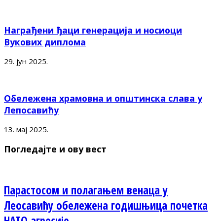
Награђени ђаци генерација и носиоци
Вукових диплома
29. јун 2025.
Обележена храмовна и општинска слава у
Лепосавићу
13. мај 2025.
Погледајте и ову вест
Парастосом и полагањем венаца у
Леосавићу обележена годишњица почетка
НАТО агресије