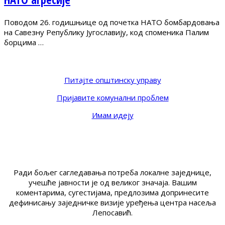
Поводом 26. годишњице од почетка НАТО бомбардовања
на Савезну Републику Југославију, код споменика Палим
борцима …
Питајте општинску управу
Пријавите комунални проблем
Имам идеју
Ради бољег сагледавања потреба локалне заједнице,
учешће јавности је од великог значаја. Вашим
коментарима, сугестијама, предлозима допринесите
дефинисању заједничке визије уређења центра насеља
Лепосавић.