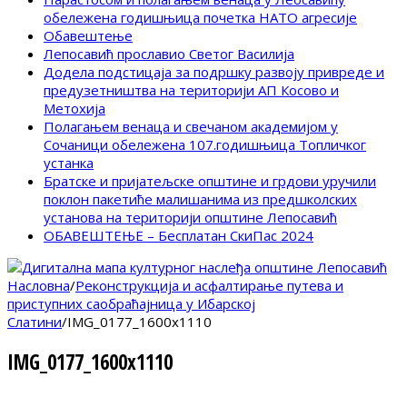
обележена годишњица почетка НАТО агресије
Обавештење
Лепосавић прославио Светог Василија
Додела подстицаја за подршку развоју привреде и
предузетништва на територији АП Косово и
Метохија
Полагањем венаца и свечаном академијом у
Сочаници обележена 107.годишњица Топличког
устанка
Братске и пријатељске општине и грдови уручили
поклон пакетиће малишанима из предшколских
установа на територији општине Лепосавић
ОБАВЕШТЕЊЕ – Бесплатан СкиПас 2024
Насловна
/
Реконструкција и асфалтирање путева и
приступних саобраћајница у Ибарској
Слатини
/
IMG_0177_1600x1110
IMG_0177_1600x1110