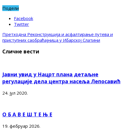
Подели
Facebook
Twitter
Претходна
Реконструкција и асфалтирање путева и
приступних саобраћајница у Ибарској Слатини
Сличне вести
Јавни увид у Нацрт плана детаљне
регулације дела центра насеља Лепосавић
24. јул 2020.
О Б А В Е Ш Т Е Њ Е
19. фебруар 2026.