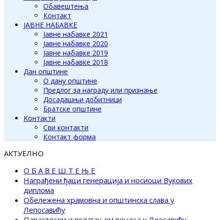
Обавештења
Контакт
ЈАВНЕ НАБАВКЕ
Јавне набавке 2021
Јавне набавке 2020
Јавне набавке 2019
Јавне набавке 2018
Дан општине
О дану општине
Предлог за награду или признање
Досадашњи добитници
Братске општине
Контакти
Сви контакти
Контакт форма
АКТУЕЛНО
О Б А В Е Ш Т Е Њ Е
Награђени ђаци генерација и носиоци Вукових
диплома
Обележена храмовна и општинска слава у
Лепосавићу
Парастосом и полагањем венаца у Леосавићу