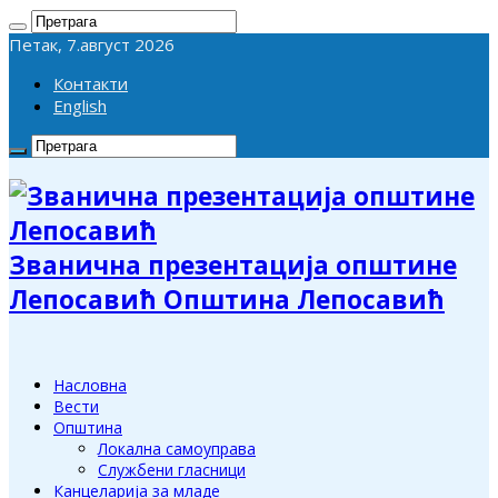
Петак, 7.август 2026
Контакти
English
Званична презентација општине
Лепосавић Општина Лепосавић
Насловна
Вести
Општина
Локална самоуправа
Службени гласници
Канцеларија за младе