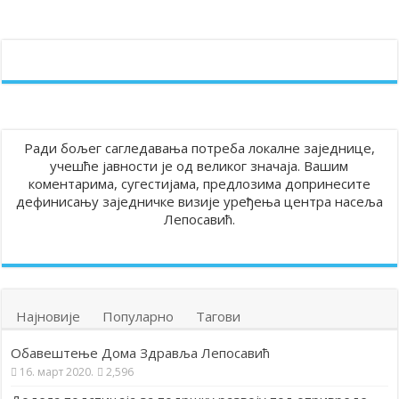
Ради бољег сагледавања потреба локалне заједнице,
учешће јавности је од великог значаја. Вашим
коментарима, сугестијама, предлозима допринесите
дефинисању заједничке визије уређења центра насеља
Лепосавић.
Најновије
Популарно
Тагови
Обавештење Дома Здравља Лепосавић
16. март 2020.
2,596