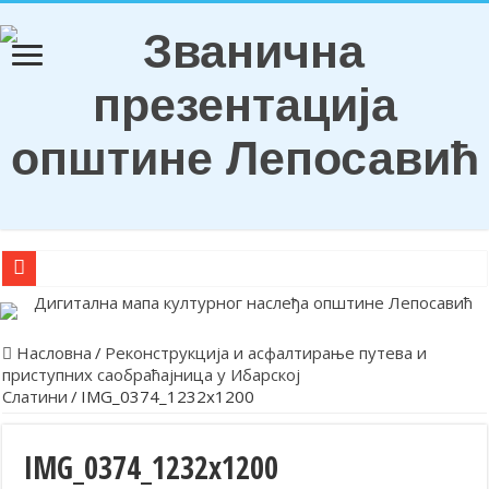
О Б А В Е Ш Т Е Њ Е
Награђени ђаци генерација и носиоци Вукових диплома
Насловна
/
Реконструкција и асфалтирање путева и
приступних саобраћајница у Ибарској
Обележена храмовна и општинска слава у Лепосавићу
Слатини
/
IMG_0374_1232x1200
Парастосом и полагањем венаца у Леосавићу обележена годишњи
Обавештење
IMG_0374_1232x1200
Лепосавић прославио Светог Василија