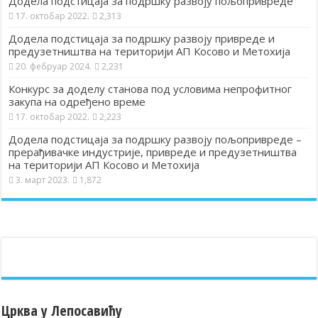
Додела подстицаја за подршку развоју пољопривреде
17. октобар 2022.
2,313
Додела подстицаја за подршку развоју привреде и
предузетништва на територији АП Косово и Метохија
20. фебруар 2024.
2,231
Конкурс за доделу станова под условима непрофитног
закупа на одређено време
17. октобар 2022.
2,223
Додела подстицаја за подршку развоју пољопривреде –
прерађивачке индустрије, привреде и предузетништва
на територији АП Косово и Метохија
3. март 2023.
1,872
Црква у Лепосавићу