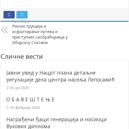
Додела подстицаја за подршку развоју привреде и предузетништв
Полагањем венаца и свечаном академијом у Сочаници обележена
Претходна
Реконструкција и
Братске и пријатељске општине и грдови уручили поклон пакети
асфалтирање путева и
ОБАВЕШТЕЊЕ – Бесплатан СкиПас 2024
приступних саобраћајница у
Ибарској Слатини
Сличне вести
Јавни увид у Нацрт плана детаљне
регулације дела центра насеља Лепосавић
24. јул 2020.
О Б А В Е Ш Т Е Њ Е
19. фебруар 2026.
Награђени ђаци генерација и носиоци
Вукових диплома