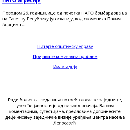
Поводом 26. годишњице од почетка НАТО бомбардовања
на Савезну Републику Југославију, код споменика Палим
борцима …
Питајте општинску управу
Пријавите комунални проблем
Имам идеју
Ради бољег сагледавања потреба локалне заједнице,
учешће јавности је од великог значаја. Вашим
коментарима, сугестијама, предлозима допринесите
дефинисању заједничке визије уређења центра насеља
Лепосавић.