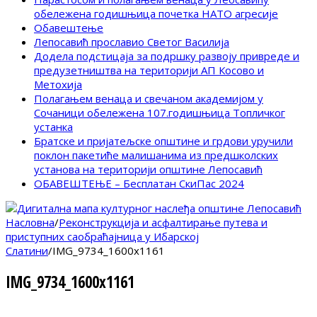
обележена годишњица почетка НАТО агресије
Обавештење
Лепосавић прославио Светог Василија
Додела подстицаја за подршку развоју привреде и
предузетништва на територији АП Косово и
Метохија
Полагањем венаца и свечаном академијом у
Сочаници обележена 107.годишњица Топличког
устанка
Братске и пријатељске општине и грдови уручили
поклон пакетиће малишанима из предшколских
установа на територији општине Лепосавић
ОБАВЕШТЕЊЕ – Бесплатан СкиПас 2024
Насловна
/
Реконструкција и асфалтирање путева и
приступних саобраћајница у Ибарској
Слатини
/
IMG_9734_1600x1161
IMG_9734_1600x1161