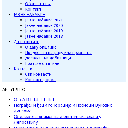
Обавештења
Контакт
ЈАВНЕ НАБАВКЕ
Јавне набавке 2021
Јавне набавке 2020
Јавне набавке 2019
Јавне набавке 2018
Дан општине
О дану општине
Предлог за награду или признање
Досадашњи добитници
Братске општине
Контакти
Сви контакти
Контакт форма
АКТУЕЛНО
О Б А В Е Ш Т Е Њ Е
Награђени ђаци генерација и носиоци Вукових
диплома
Обележена храмовна и општинска слава у
Лепосавићу
Парастосом и полагањем венаца у Леосавићу