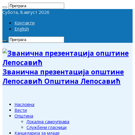
Субота, 8.август 2026
Контакти
English
Званична презентација општине
Лепосавић Општина Лепосавић
Насловна
Вести
Општина
Локална самоуправа
Службени гласници
Канцеларија за младе