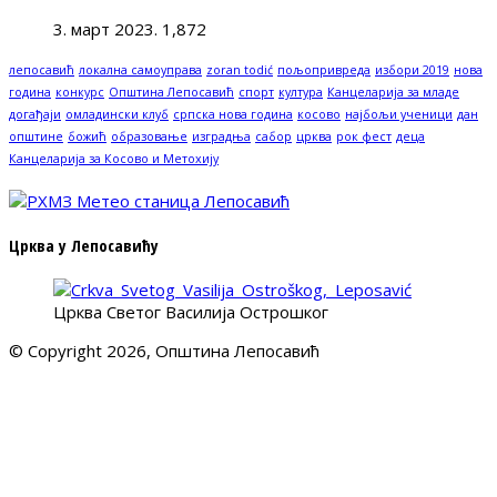
3. март 2023.
1,872
лепосавић
локална самоуправа
zoran todić
пољопривреда
избори 2019
нова
година
конкурс
Општина Лепосавић
спорт
култура
Канцеларија за младе
догађаји
омладински клуб
српска нова година
косово
најбољи ученици
дан
општине
божић
образовање
изградња
сабор
црква
рок фест
деца
Канцеларија за Косово и Метохију
Црква у Лепосавићу
Црква Светог Василија Острошког
© Copyright 2026, Општина Лепосавић