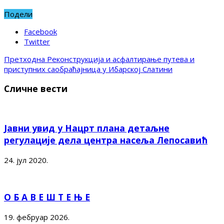
Подели
Facebook
Twitter
Претходна
Реконструкција и асфалтирање путева и
приступних саобраћајница у Ибарској Слатини
Сличне вести
Јавни увид у Нацрт плана детаљне
регулације дела центра насеља Лепосавић
24. јул 2020.
О Б А В Е Ш Т Е Њ Е
19. фебруар 2026.