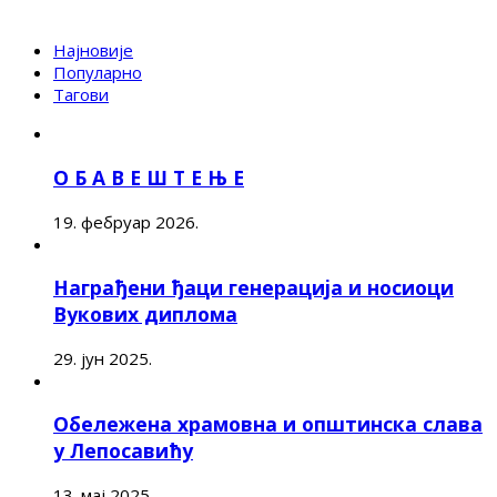
Најновије
Популарно
Тагови
О Б А В Е Ш Т Е Њ Е
19. фебруар 2026.
Награђени ђаци генерација и носиоци
Вукових диплома
29. јун 2025.
Обележена храмовна и општинска слава
у Лепосавићу
13. мај 2025.