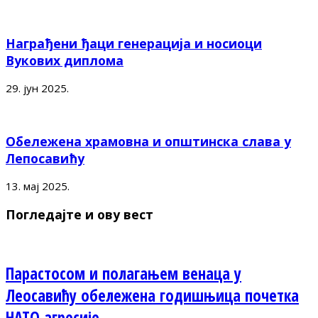
Награђени ђаци генерација и носиоци
Вукових диплома
29. јун 2025.
Обележена храмовна и општинска слава у
Лепосавићу
13. мај 2025.
Погледајте и ову вест
Парастосом и полагањем венаца у
Леосавићу обележена годишњица почетка
НАТО агресије