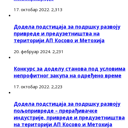
17. октобар 2022.
2,313
Додела подстицаја за подршку развоју
привреде и предузетништва на
територији АП Косово и Метохија
20. фебруар 2024.
2,231
Конкурс за доделу станова под условима
непрофитног закупа на одређено време
17. октобар 2022.
2,223
Додела подстицаја за подршку развоју
пољопривреде – прерађивачке
индустрије, привреде и предузетништва
на територији АП Косово и Метохија