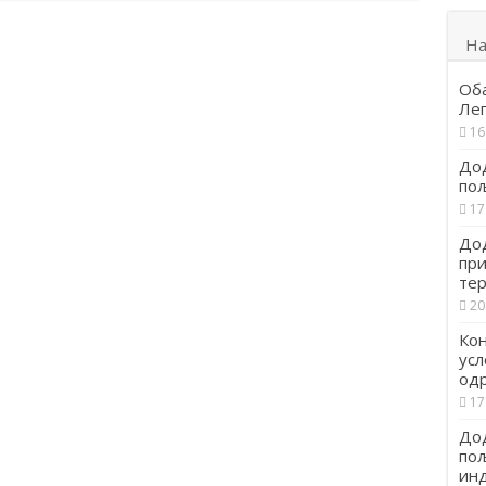
На
Об
Ле
16
Дод
по
17
Дод
при
тер
20
Кон
усл
од
17
Дод
пољ
инд