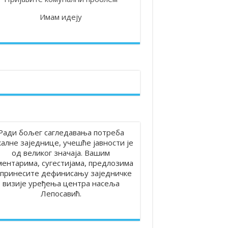
Имам идеју
 на територији општине Лепосавић
Ради бољег сагледавања потреба
калне заједнице, учешће јавности је
од великог значаја. Вашим
ментарима, сугестијама, предлозима
принесите дефинисању заједничке
визије уређења центра насеља
Лепосавић.