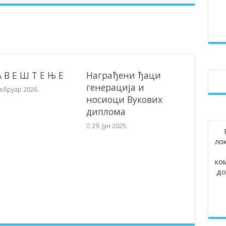
ом у Сочаници обележена 107.годишњица Топличког устанка
ви уручили поклон пакетиће малишанима из предшколских установа
24
А В Е Ш Т Е Њ Е
Награђени ђаци
генерација и
фебруар 2026.
носиоци Вукових
диплома
29. јун 2025.
ло
ко
до