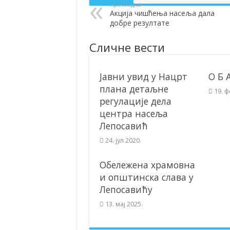
Претходна
Акција чишћења насеља дала
Полагањем венаца и свечаном академиј
добре резултате
Братске и пријатељске општине и грдо
Сличне вести
ОБАВЕШТЕЊЕ – Бесплатан СкиПас 20
Јавни увид у Нацрт
О Б 
плана детаљне
19. 
регулације дела
центра насеља
Лепосавић
24. јул 2020.
Обележена храмовна
и општинска слава у
Лепосавићу
13. мај 2025.