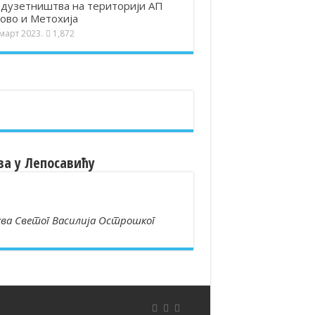
дузетништва на територији АП
ово и Метохија
 март 2023.
1,872
ва у Лепосавићу
ва Светог Василија Острошког