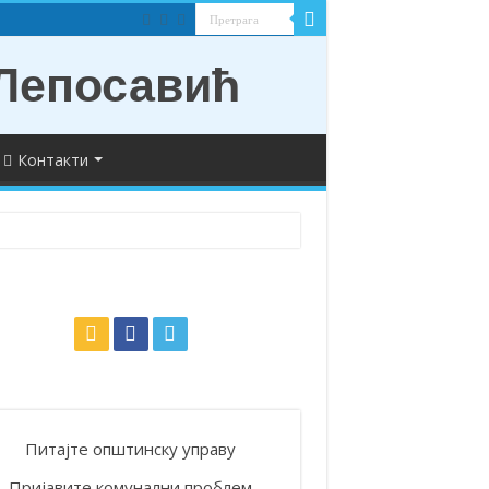
Контакти
Питајте општинску управу
Пријавите комунални проблем