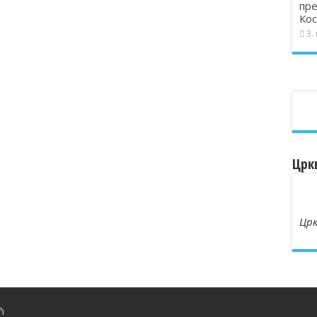
пре
Кос
3.
Црк
Црк
ћ