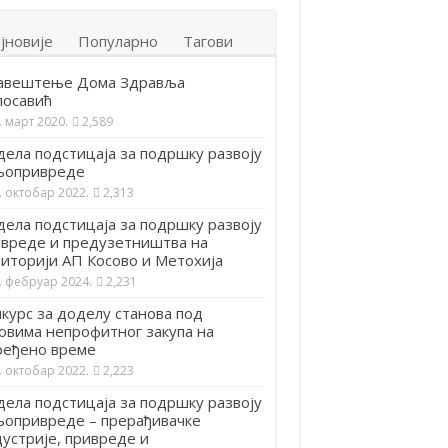
јновије
Популарно
Тагови
авештење Дома Здравља
посавић
. март 2020.
2,589
ела подстицаја за подршку развоју
љопривреде
. октобар 2022.
2,313
ела подстицаја за подршку развоју
вреде и предузетништва на
иторији АП Косово и Метохија
. фебруар 2024.
2,231
курс за доделу станова под
овима непрофитног закупа на
ређено време
. октобар 2022.
2,223
ела подстицаја за подршку развоју
опривреде – прерађивачке
устрије, привреде и