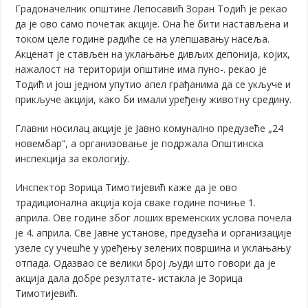
Градоначелник општине Лепосавић Зоран Тодић је рекао
да је ово само почетак акције. Она ће бити настављена и
током целе године радиће се на улепшавању насеља.
Акценат је стављен на уклањање дивљих депонија, којих,
нажалост на територији општине има пуно-. рекао је
Тодић и још једном упутио апел грађанима да се укључе и
прикључе акцији, како би имали уређену животну средину.
Главни носилац акције је Јавно комунално предузеће „24
новембар“, а организовање је подржала Општинска
инспекција за екологију.
Инспектор Зорица Тимотијевић каже да је ово
традиционална акција која сваке године почиње 1.
априла. Ове године због лоших временских услова почела
је 4. априла. Све Јавне установе, предузећа и организације
узеле су учешће у уређењу зелених површина и уклањању
отпада. Одазвао се велики број људи што говори да је
акција дала добре резултате- истакла је Зорица
Тимотијевић.