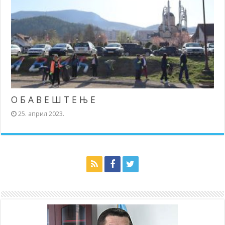
О Б А В Е Ш Т Е Њ Е
25. април 2023.