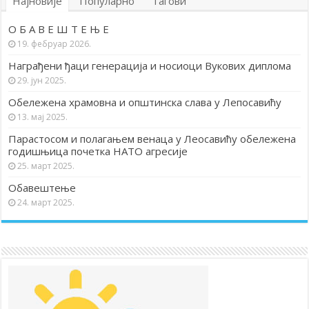
Најновије
Популарно
Тагови
О Б А В Е Ш Т Е Њ Е
19. фебруар 2026.
Награђени ђаци генерација и носиоци Вукових диплома
29. јун 2025.
Обележена храмовна и општинска слава у Лепосавићу
13. мај 2025.
Парастосом и полагањем венаца у Леосавићу обележена
годишњица почетка НАТО агресије
25. март 2025.
Обавештење
24. март 2025.