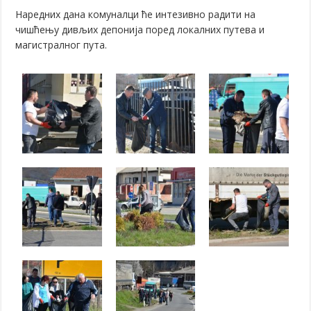
Наредних дана комуналци ће интезивно радити на
чишћењу дивљих депонија поред локалних путева и
магистралног пута.