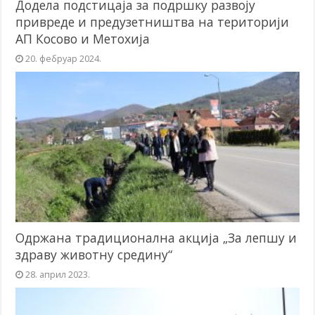
Додела подстицаја за подршку развоју
привреде и предузетништва на територији
АП Косово и Метохија
20. фебруар 2024.
Одржана традиционална акција „За лепшу и
здраву животну средину“
28. април 2023.