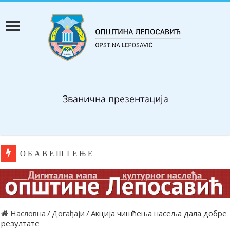
О Б А В Е Ш Т Е Њ Е
Насловна
/
Догађаји
/
Акција чишћења насеља дала добре
резултате