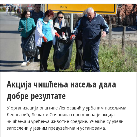
Акција чишћења насеља дала
добре резултате
У организацији општине Лепосавић у урбаним насељима
Лепосавић, Лешак и Сочаница спроведена је акција
чишћења и уређења животне средине. Учешће су узели
запослени у Јавним предузећима и установама.