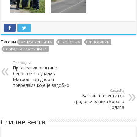
Тагови
АКЦИЈА ЧИШЋЕЊА
ЕКОЛОГИЈА
ЛЕПОСАВИЋ
ЛОКАЛНА САМОУПРАВА
Претходна
Председник општине
Лепосавић о упаду у
Митровачки двор и
повредама које је задобио
Следећа
Васкршња честитка
градоначелника Зорана
Тодића
Сличне вести