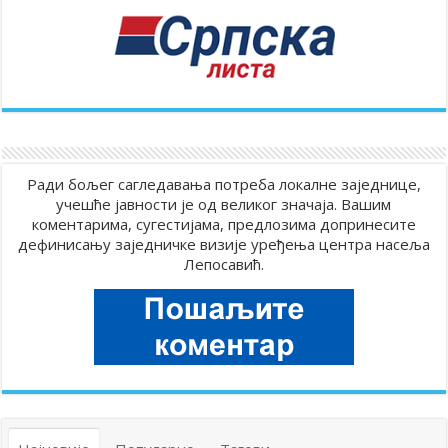
Ради бољег сагледавања потреба локалне заједнице,
учешће јавности је од великог значаја. Вашим
коментарима, сугестијама, предлозима допринесите
дефинисању заједничке визије уређења центра насеља
Лепосавић.