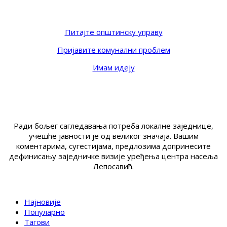
Питајте општинску управу
Пријавите комунални проблем
Имам идеју
Ради бољег сагледавања потреба локалне заједнице,
учешће јавности је од великог значаја. Вашим
коментарима, сугестијама, предлозима допринесите
дефинисању заједничке визије уређења центра насеља
Лепосавић.
Најновије
Популарно
Тагови