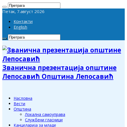
Петак, 7.август 2026
Контакти
English
Званична презентација општине
Лепосавић Општина Лепосавић
Насловна
Вести
Општина
Локална самоуправа
Службени гласници
Канцеларија за младе