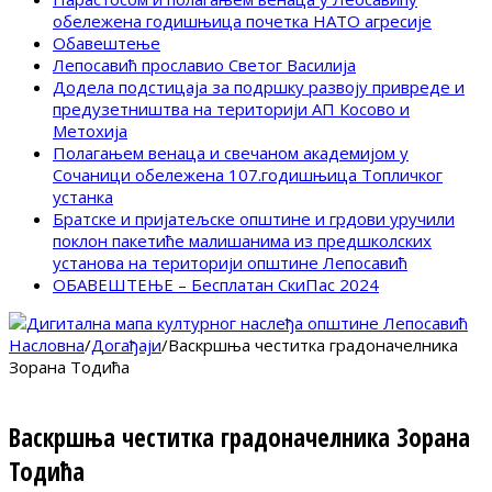
обележена годишњица почетка НАТО агресије
Обавештење
Лепосавић прославио Светог Василија
Додела подстицаја за подршку развоју привреде и
предузетништва на територији АП Косово и
Метохија
Полагањем венаца и свечаном академијом у
Сочаници обележена 107.годишњица Топличког
устанка
Братске и пријатељске општине и грдови уручили
поклон пакетиће малишанима из предшколских
установа на територији општине Лепосавић
ОБАВЕШТЕЊЕ – Бесплатан СкиПас 2024
Насловна
/
Догађаји
/
Васкршња честитка градоначелника
Зорана Тодића
Васкршња честитка градоначелника Зорана
Тодића