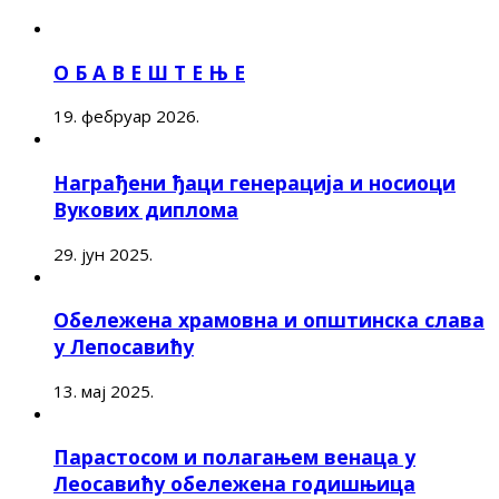
О Б А В Е Ш Т Е Њ Е
19. фебруар 2026.
Награђени ђаци генерација и носиоци
Вукових диплома
29. јун 2025.
Обележена храмовна и општинска слава
у Лепосавићу
13. мај 2025.
Парастосом и полагањем венаца у
Леосавићу обележена годишњица