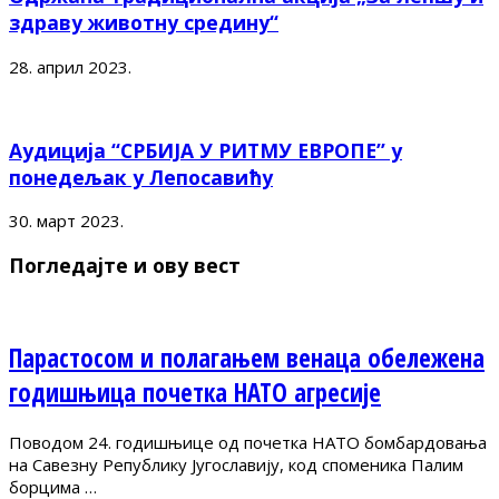
здраву животну средину“
28. април 2023.
Аудиција “СРБИЈА У РИТМУ ЕВРОПЕ” у
понедељак у Лепосавићу
30. март 2023.
Погледајте и ову вест
Парастосом и полагањем венаца обележена
годишњица почетка НАТО агресије
Поводом 24. годишњице од почетка НАТО бомбардовања
на Савезну Републику Југославију, код споменика Палим
борцима …