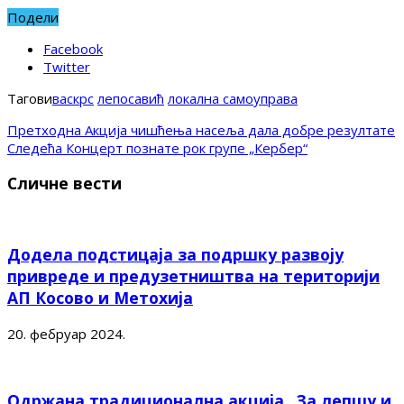
Подели
Facebook
Twitter
Тагови
васкрс
лепосавић
локална самоуправа
Претходна
Акција чишћења насеља дала добре резултате
Следећа
Концерт познате рок групе „Кербер“
Сличне вести
Додела подстицаја за подршку развоју
привреде и предузетништва на територији
АП Косово и Метохија
20. фебруар 2024.
Одржана традиционална акција „За лепшу и