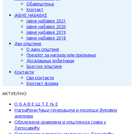
Обавештења
Контакт
ЈАВНЕ НАБАВКЕ
Јавне набавке 2021
Јавне набавке 2020
Јавне набавке 2019
Јавне набавке 2018
Дан општине
О дану општине
Предлог за награду или признање
Досадашњи добитници
Братске општине
Контакти
Сви контакти
Контакт форма
АКТУЕЛНО
О Б А В Е Ш Т Е Њ Е
Награђени ђаци генерација и носиоци Вукових
диплома
Обележена храмовна и општинска слава у
Лепосавићу
Парастосом и полагањем венаца у Леосавићу