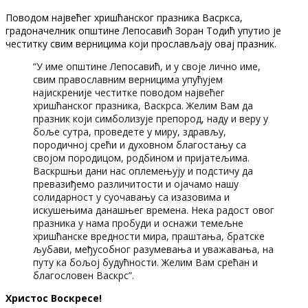
Поводом највећег хришћанског празника Васркса,
градоначелник општине Лепосавић Зоран Тодић упутио је
честитку свим верницима који прослављају овај празник.
“У име општине Лепосавић, и у своје лично име,
свим православним верницима упућујем
најискреније честитке поводом највећег
хришћанског празника, Васкрса. Желим Вам да
празник који симболизује препород, наду и веру у
боље сутра, проведете у миру, здрављу,
породичној срећи и духовном благостању са
својом породицом, родбином и пријатељима.
Васкршњи дани нас оплемењују и подстичу да
превазиђемо различитости и ојачамо нашу
солидарност у суочавању са изазовима и
искушењима данашњег времена. Нека радост овог
празника у нама пробуди и оснажи темељне
хришћанске вредности мира, праштања, братске
љубави, међусобног разумевања и уважавања, на
путу ка бољој будућности. Желим Вам срећан и
благословен Васкрс”.
Христос Воскресе!