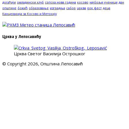
догађаји
омладински клуб
српска нова година
косово
најбољи ученици
дан
општине
божић
образовање
изградња
сабор
црква
рок фест
деца
Канцеларија за Косово и Метохију
Црква у Лепосавићу
Црква Светог Василија Острошког
© Copyright 2026, Општина Лепосавић