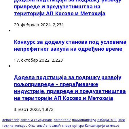
привреде и предузетништва на
територији АП Косово и Метохија
20. фебруар 2024.
2,231
Конкурс за доделу станова под условима
непрофитног закупа на одређено време
17. октобар 2022.
2,223
Додела подстицаја за подршку развоју
пољопривреде – прерађивачке
индустрије, привреде и предузетништва
на територији АП Косово и Метохија
3. март 2023.
1,872
лепосавић
локална самоуправа
zoran todić
пољопривреда
избори 2019
нова
година
конкурс
Општина Лепосавић
спорт
култура
Канцеларија за младе