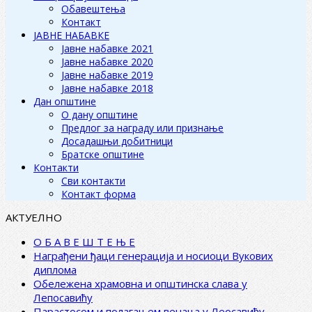
Обавештења
Контакт
ЈАВНЕ НАБАВКЕ
Јавне набавке 2021
Јавне набавке 2020
Јавне набавке 2019
Јавне набавке 2018
Дан општине
О дану општине
Предлог за награду или признање
Досадашњи добитници
Братске општине
Контакти
Сви контакти
Контакт форма
АКТУЕЛНО
О Б А В Е Ш Т Е Њ Е
Награђени ђаци генерација и носиоци Вукових
диплома
Обележена храмовна и општинска слава у
Лепосавићу
Парастосом и полагањем венаца у Леосавићу