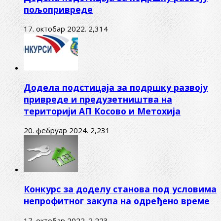
пољопривреде
17. октобар 2022.
2,314
Додела подстицаја за подршку развоју
привреде и предузетништва на
територији АП Косово и Метохија
20. фебруар 2024.
2,231
Конкурс за доделу станова под условима
непрофитног закупа на одређено време
17. октобар 2022.
2,223