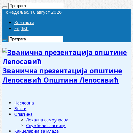
Понедељак, 10.август 2026
Контакти
English
Званична презентација општине
Лепосавић Општина Лепосавић
Насловна
Вести
Општина
Локална самоуправа
Службени гласници
Канцеларија за младе