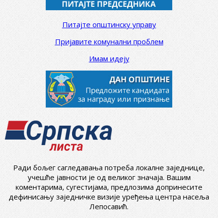
Питајте општинску управу
Пријавите комунални проблем
Имам идеју
Ради бољег сагледавања потреба локалне заједнице,
учешће јавности је од великог значаја. Вашим
коментарима, сугестијама, предлозима допринесите
дефинисању заједничке визије уређења центра насеља
Лепосавић.