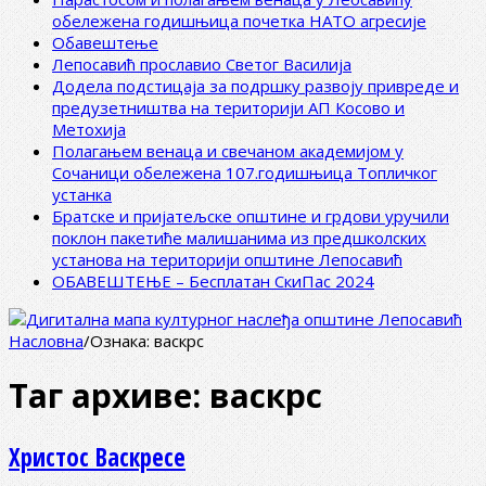
обележена годишњица почетка НАТО агресије
Обавештење
Лепосавић прославио Светог Василија
Додела подстицаја за подршку развоју привреде и
предузетништва на територији АП Косово и
Метохија
Полагањем венаца и свечаном академијом у
Сочаници обележена 107.годишњица Топличког
устанка
Братске и пријатељске општине и грдови уручили
поклон пакетиће малишанима из предшколских
установа на територији општине Лепосавић
ОБАВЕШТЕЊЕ – Бесплатан СкиПас 2024
Насловна
/
Ознака:
васкрс
Таг архиве:
васкрс
Христос Васкресе