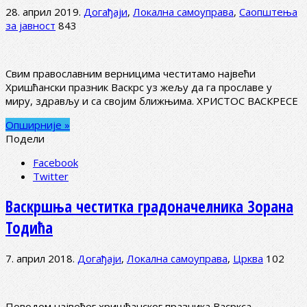
28. април 2019.
Догађаји
,
Локална самоуправа
,
Саопштења
за јавност
843
Свим православним верницима честитамо највећи
Хришћански празник Васкрс уз жељу да га прославе у
миру, здрављу и са својим ближњима. ХРИСТОС ВАСКРЕСЕ
Опширније »
Подели
Facebook
Twitter
Васкршња честитка градоначелника Зорана
Тодића
7. април 2018.
Догађаји
,
Локална самоуправа
,
Црква
102
Поводом највећег хришћанског празника Васркса,