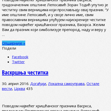
градоначелник општине Лепосавић Зоран Тодић упутио је
честитку свим верницима који прослављају овај празник. “У
име општине Лепосавић, и у своје лично име, свим
православним верницима упућујем најискреније честитке
поводом највећег хришћанског празника, Васкрса. Желим
Вам да празник који симболизује препород, наду и веру у
…
Опширније »
Подели
Facebook
Twitter
Васкршња честитка
30. април 2016.
Догађаји
,
Локална самоуправа
,
Остале
вести
,
Црква
435
Поводом највећег хришћанског празника Васркса,
председник Привременог органа општине Лепосавић