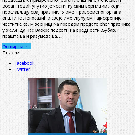
Зоран Тодић упутио је честитку свим верницима који
прослављају овај празник. “У име Привременог органа
општине Лепосавић и своје име упућујем најискреније
честитке свим верницима поводом предстојећег празника
у жељи да нас Васкрс подсети на вредности љубави,
праштања и разумевања. …
Опширније »
Подели
Facebook
Twitter