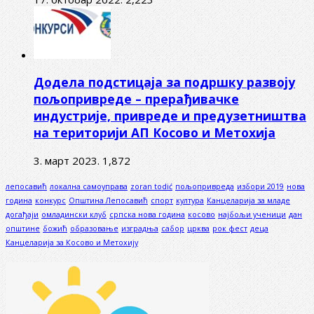
Додела подстицаја за подршку развоју
пољопривреде – прерађивачке
индустрије, привреде и предузетништва
на територији АП Косово и Метохија
3. март 2023.
1,872
лепосавић
локална самоуправа
zoran todić
пољопривреда
избори 2019
нова
година
конкурс
Општина Лепосавић
спорт
култура
Канцеларија за младе
догађаји
омладински клуб
српска нова година
косово
најбољи ученици
дан
општине
божић
образовање
изградња
сабор
црква
рок фест
деца
Канцеларија за Косово и Метохију