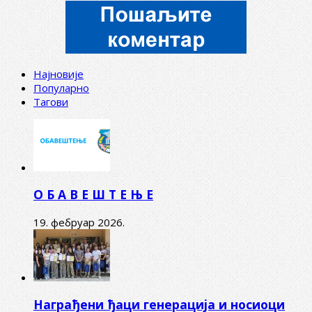
Најновије
Популарно
Тагови
О Б А В Е Ш Т Е Њ Е
19. фебруар 2026.
Награђени ђаци генерација и носиоци