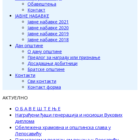
Обавештења
Контакт
ЈАВНЕ НАБАВКЕ
Јавне набавке 2021
Јавне набавке 2020
Јавне набавке 2019
Јавне набавке 2018
Дан општине
О дану општине
Предлог за награду или признање
Досадашњи добитници
Братске општине
Контакти
Сви контакти
Контакт форма
АКТУЕЛНО
О Б А В Е Ш Т Е Њ Е
Награђени ђаци генерација и носиоци Вукових
диплома
Обележена храмовна и општинска слава у
Лепосавићу
Парастосом и полагањем венаца у Леосавићу