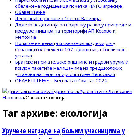
обележена годишњица почетка НАТО агресије
Обавештење
Лепосавић прославио Светог Василија
Додела подстицаја за подршку развоју привреде и
предузетништва на територији АП Косово и
Метохија
Полагањем венаца и свечаном академијом у
Сочаници обележена 107.годишњица Топличког
устанка
Братске и пријатељске општине и грдови уручили
поклон пакетиће малишанима из предшколских
установа на територији општине Лепосавић
ОБАВЕШТЕЊЕ – Бесплатан СкиПас 2024
Насловна
/
Ознака:
екологија
Таг архиве:
екологија
Уручене награде најбољим учесницима у