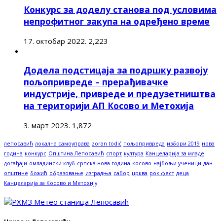
Конкурс за доделу станова под условима
непрофитног закупа на одређено време
17. октобар 2022.
2,223
Додела подстицаја за подршку развоју
пољопривреде – прерађивачке
индустрије, привреде и предузетништва
на територији АП Косово и Метохија
3. март 2023.
1,872
лепосавић
локална самоуправа
zoran todić
пољопривреда
избори 2019
нова
година
конкурс
Општина Лепосавић
спорт
култура
Канцеларија за младе
догађаји
омладински клуб
српска нова година
косово
најбољи ученици
дан
општине
божић
образовање
изградња
сабор
црква
рок фест
деца
Канцеларија за Косово и Метохију