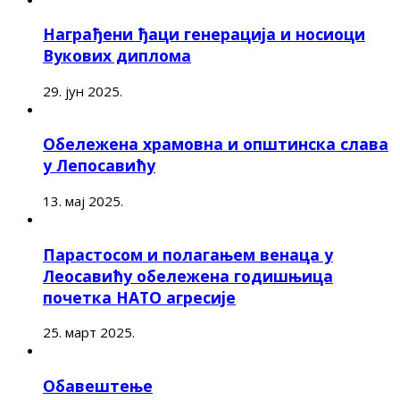
Награђени ђаци генерација и носиоци
Вукових диплома
29. јун 2025.
Обележена храмовна и општинска слава
у Лепосавићу
13. мај 2025.
Парастосом и полагањем венаца у
Леосавићу обележена годишњица
почетка НАТО агресије
25. март 2025.
Обавештење