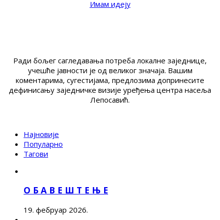
Имам идеју
Ради бољег сагледавања потреба локалне заједнице,
учешће јавности је од великог значаја. Вашим
коментарима, сугестијама, предлозима допринесите
дефинисању заједничке визије уређења центра насеља
Лепосавић.
Најновије
Популарно
Тагови
О Б А В Е Ш Т Е Њ Е
19. фебруар 2026.