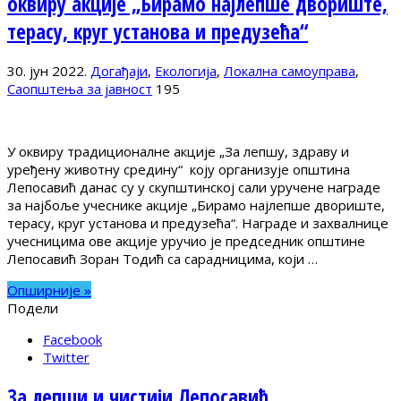
оквиру акције „Бирамо најлепше двориште,
терасу, круг установа и предузећа“
30. јун 2022.
Догађаји
,
Екологија
,
Локална самоуправа
,
Саопштења за јавност
195
У оквиру традиционалне акције „За лепшу, здраву и
уређену животну средину“ коју организује општина
Лепосавић данас су у скупштинској сали уручене награде
за најбоље учеснике акције „Бирамо најлепше двориште,
терасу, круг установа и предузећа“. Награде и захвалнице
учесницима ове акције уручио је председник општине
Лепосавић Зоран Тодић са сарадницима, који …
Опширније »
Подели
Facebook
Twitter
За лепши и чистији Лепосавић