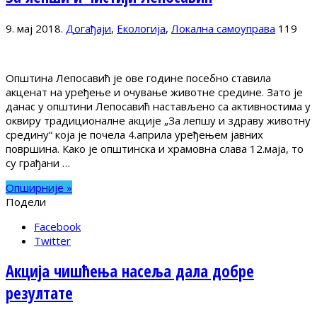
9. мај 2018.
Догађаји
,
Екологија
,
Локална самоуправа
119
Општина Лепосавић је ове године посебно ставила
акценат на уређење и очување животне средине. Зато је
данас у општини Лепосавић настављено са активностима у
оквиру традиционалне акције „За лепшу и здраву животну
средину“ која је почела 4.априла уређењем јавних
површина. Како је општинска и храмовна слава 12.маја, то
су грађани …
Опширније »
Подели
Facebook
Twitter
Акција чишћења насеља дала добре
резултате