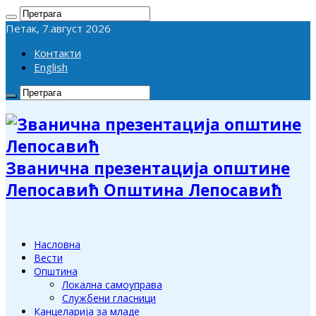
Петак, 7.август 2026
Контакти
English
Званична презентација општине
Лепосавић Општина Лепосавић
Насловна
Вести
Општина
Локална самоуправа
Службени гласници
Канцеларија за младе