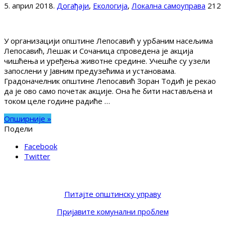
5. април 2018.
Догађаји
,
Екологија
,
Локална самоуправа
212
У организацији општине Лепосавић у урбаним насељима
Лепосавић, Лешак и Сочаница спроведена је акција
чишћења и уређења животне средине. Учешће су узели
запослени у Јавним предузећима и установама.
Градоначелник општине Лепосавић Зоран Тодић је рекао
да је ово само почетак акције. Она ће бити настављена и
током целе године радиће …
Опширније »
Подели
Facebook
Twitter
Питајте општинску управу
Пријавите комунални проблем