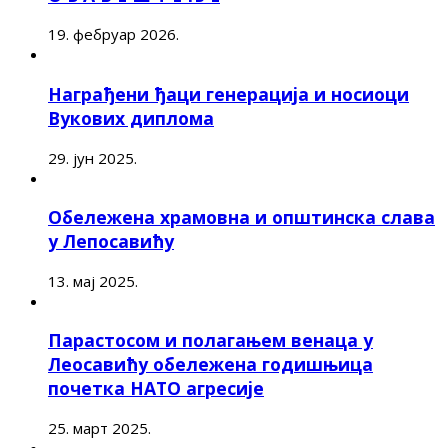
19. фебруар 2026.
Награђени ђаци генерација и носиоци
Вукових диплома
29. јун 2025.
Обележена храмовна и општинска слава
у Лепосавићу
13. мај 2025.
Парастосом и полагањем венаца у
Леосавићу обележена годишњица
почетка НАТО агресије
25. март 2025.