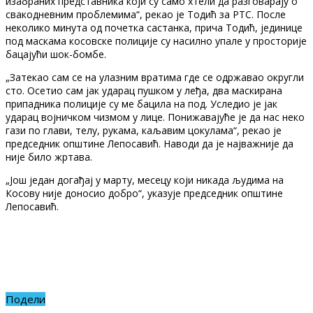
изабраних представника који су само хтели да разговарају о
свакодневним проблемима“, рекао је Тодић за РТС. После
неколико минута од почетка састанка, прича Тодић, јединице
под маскама косовске полиције су насилно упале у просторије
бацајући шок-бомбе.
„Затекао сам се на улазним вратима где се одржавао округли
сто. Осетио сам јак ударац пушком у леђа, два маскирана
припадника полиције су ме бацила на под. Уследио је јак
ударац војничком чизмом у лице. Понижавајуће је да нас неко
гази по глави, телу, рукама, каљавим цокулама“, рекао је
председник општине Лепосавић. Наводи да је најважније да
није било жртава.
„Још један догађај у марту, месецу који никада људима на
Косову није доносио добро“, указује председник општине
Лепосавић.
Подели