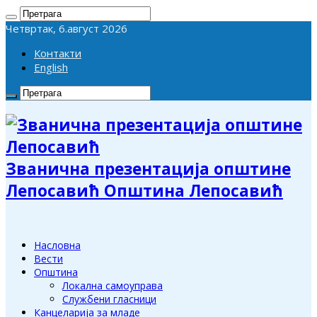
Четвртак, 6.август 2026
Контакти
English
Званична презентација општине
Лепосавић Општина Лепосавић
Насловна
Вести
Општина
Локална самоуправа
Службени гласници
Канцеларија за младе