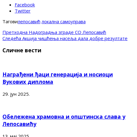
Facebook
Twitter
Тагови
лепосавић
локална самоуправа
Претходна
Надоградња зграде СО Лепосавић
Следећа
Акција чишћења насеља дала добре резултате
Сличне вести
Награђени ђаци генерација и носиоци
Вукових диплома
29. јун 2025.
Обележена храмовна и општинска слава у
Лепосавићу
13. мај 2025.