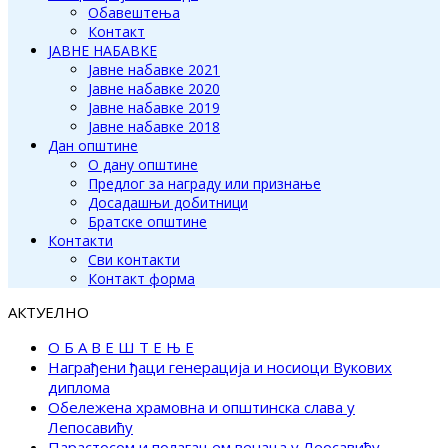
Обавештења
Контакт
ЈАВНЕ НАБАВКЕ
Јавне набавке 2021
Јавне набавке 2020
Јавне набавке 2019
Јавне набавке 2018
Дан општине
О дану општине
Предлог за награду или признање
Досадашњи добитници
Братске општине
Контакти
Сви контакти
Контакт форма
АКТУЕЛНО
О Б А В Е Ш Т Е Њ Е
Награђени ђаци генерација и носиоци Вукових
диплома
Обележена храмовна и општинска слава у
Лепосавићу
Парастосом и полагањем венаца у Леосавићу