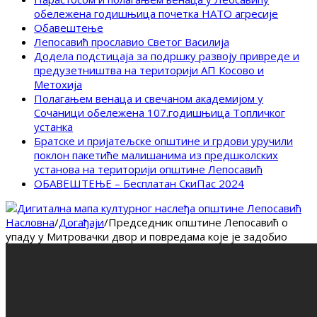
обележена годишњица почетка НАТО агресије
Обавештење
Лепосавић прославио Светог Василија
Додела подстицаја за подршку развоју привреде и
предузетништва на територији АП Косово и
Метохија
Полагањем венаца и свечаном академијом у
Сочаници обележена 107.годишњица Топличког
устанка
Братске и пријатељске општине и грдови уручили
поклон пакетиће малишанима из предшколских
установа на територији општине Лепосавић
ОБАВЕШТЕЊЕ – Бесплатан СкиПас 2024
Насловна
/
Догађаји
/
Председник општине Лепосавић о
упаду у Митровачки двор и повредама које је задобио