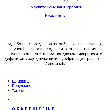
Пријавите комунални проблем
Имам идеју
Ради бољег сагледавања потреба локалне заједнице,
учешће јавности је од великог значаја. Вашим
коментарима, сугестијама, предлозима допринесите
дефинисању заједничке визије уређења центра насеља
Лепосавић.
Најновије
Популарно
Тагови
О Б А В Е Ш Т Е Њ Е