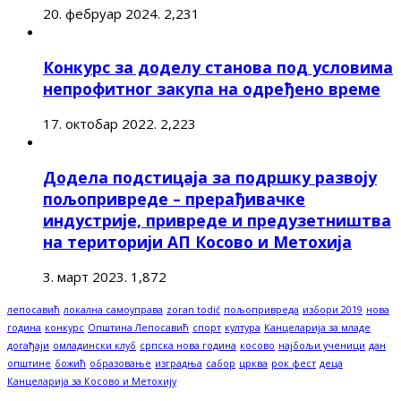
20. фебруар 2024.
2,231
Конкурс за доделу станова под условима
непрофитног закупа на одређено време
17. октобар 2022.
2,223
Додела подстицаја за подршку развоју
пољопривреде – прерађивачке
индустрије, привреде и предузетништва
на територији АП Косово и Метохија
3. март 2023.
1,872
лепосавић
локална самоуправа
zoran todić
пољопривреда
избори 2019
нова
година
конкурс
Општина Лепосавић
спорт
култура
Канцеларија за младе
догађаји
омладински клуб
српска нова година
косово
најбољи ученици
дан
општине
божић
образовање
изградња
сабор
црква
рок фест
деца
Канцеларија за Косово и Метохију