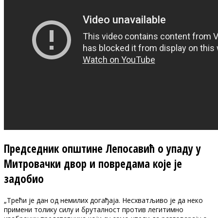
Председник општине Лепосавић о упаду у
Митровачки двор и повредама које је
задобио
„Трећи је дан од немилих догађаја. Несхватљиво је да неко
примени толику силу и бруталност против легитимно