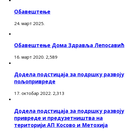
Обавештење
24. март 2025.
Обавештење Дома Здравља Лепосавић
16. март 2020.
2,589
Додела подстицаја за подршку развоју
пољопривреде
17. октобар 2022.
2,313
Додела подстицаја за подршку развоју
привреде и предузетништва на
територији АП Косово и Метохија