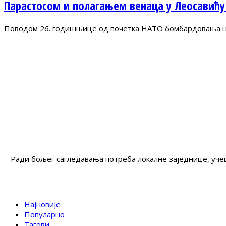
Парастосом и полагањем венаца у Леосавићу
Поводом 26. годишњице од почетка НАТО бомбардовања на 
Ради бољег сагледавања потреба локалне заједнице, учеш
Најновије
Популарно
Тагови