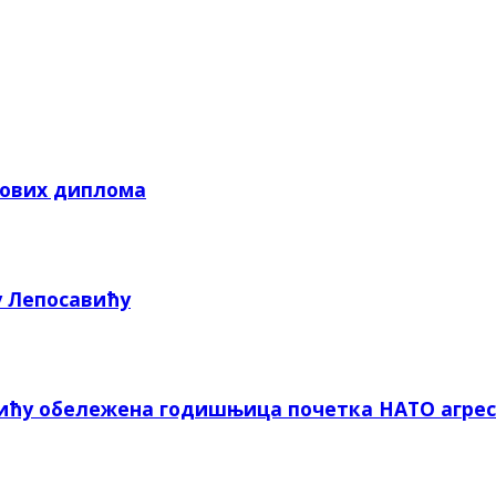
кових диплома
у Лепосавићу
вићу обележена годишњица почетка НАТО агрес