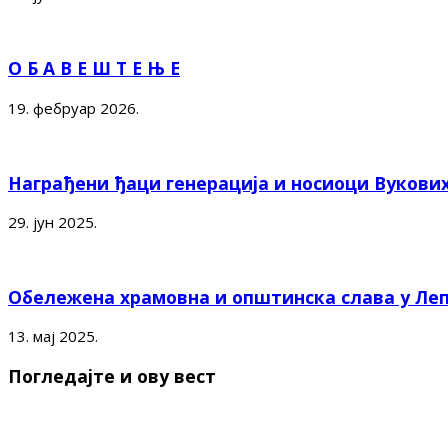
О Б А В Е Ш Т Е Њ Е
19. фебруар 2026.
Награђени ђаци генерација и носиоци Вукови
29. јун 2025.
Обележена храмовна и општинска слава у Ле
13. мај 2025.
Погледајте и ову вест