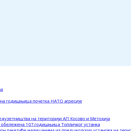
ма
ена годишњица почетка НАТО агресије
редузетништва на територији АП Косово и Метохија
 обележена 107.годишњица Топличког устанка
клон пакетиће малишанима из предшколских установа на тер