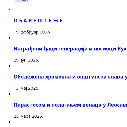
О Б А В Е Ш Т Е Њ Е
19. фебруар 2026.
Награђени ђаци генерација и носиоци Ву
29. јун 2025.
Обележена храмовна и општинска слава 
13. мај 2025.
Парастосом и полагањем венаца у Леоса
25. март 2025.