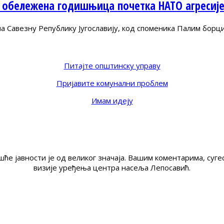
 обележена годишњица почетка НАТО агресиј
Савезну Републику Југославију, код споменика Палим борц
Питајте општинску управу
Пријавите комунални проблем
Имам идеју
ће јавности је од великог значаја. Вашим коментарима, су
визије уређења центра насеља Лепосавић.