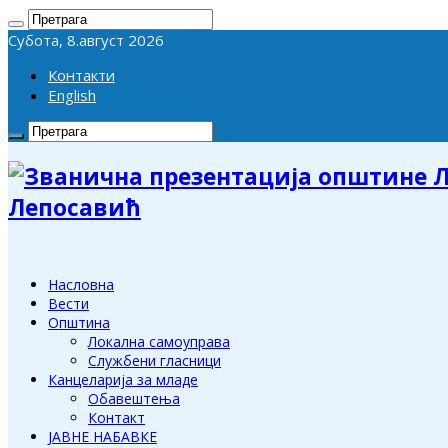
Субота, 8.август 2026
Контакти
English
Лепосавић
Насловна
Вести
Општина
Локална самоуправа
Службени гласници
Канцеларија за младе
Обавештења
Контакт
ЈАВНЕ НАБАВКЕ