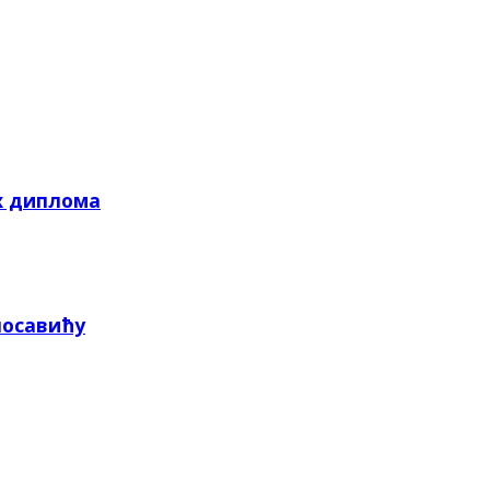
х диплома
посавићу