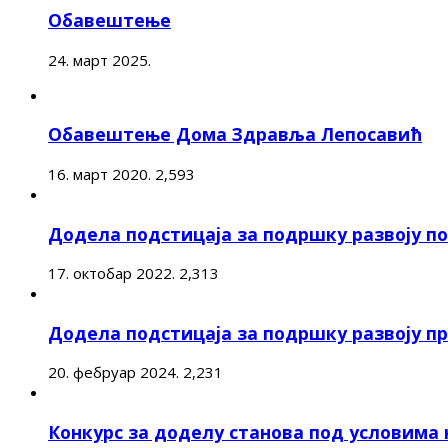
Обавештење
24. март 2025.
Обавештење Дома Здравља Лепосавић
16. март 2020.
2,593
Додела подстицаја за подршку развоју 
17. октобар 2022.
2,313
Додела подстицаја за подршку развоју п
20. фебруар 2024.
2,231
Конкурс за доделу станова под условима