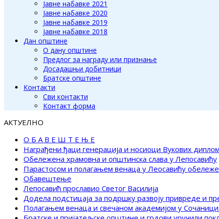
Јавне набавке 2021
Јавне набавке 2020
Јавне набавке 2019
Јавне набавке 2018
Дан општине
О дану општине
Предлог за награду или признање
Досадашњи добитници
Братске општине
Контакти
Сви контакти
Контакт форма
АКТУЕЛНО
О Б А В Е Ш Т Е Њ Е
Награђени ђаци генерација и носиоци Вукових дипло
Обележена храмовна и општинска слава у Лепосавићу
Парастосом и полагањем венаца у Леосавићу обележ
Обавештење
Лепосавић прославио Светог Василија
Додела подстицаја за подршку развоју привреде и п
Полагањем венаца и свечаном академијом у Сочаници
Братске и пријатељске општине и грдови уручили по