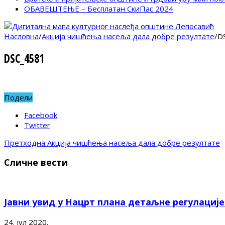
ОБАВЕШТЕЊЕ – Бесплатан СкиПас 2024
Насловна
/
Акција чишћења насеља дала добре резултате
/
D
DSC_4581
Подели
Facebook
Twitter
Претходна
Акција чишћења насеља дала добре резултате
Сличне вести
Јавни увид у Нацрт плана детаљне регулациј
24. јул 2020.