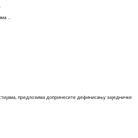
е
има …
гестијама, предлозима допринесите дефинисању заједничке