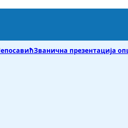
Званична презентација о