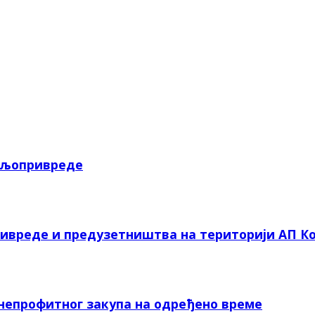
пољопривреде
ривреде и предузетништва на територији АП Ко
 непрофитног закупа на одређено време