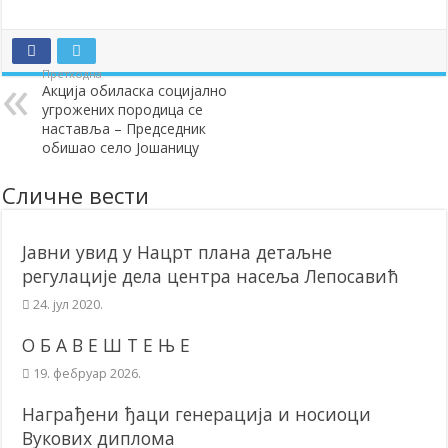
Додела подстицаја за подршку развоју привреде и предузетништв
Полагањем венаца и свечаном академијом у Сочаници обележена
Претходна
Акција обиласка социјално
Братске и пријатељске општине и грдови уручили поклон пакети
угрожених породица се
ОБАВЕШТЕЊЕ – Бесплатан СкиПас 2024
наставља – Председник
обишао село Јошаницу
Сличне вести
Јавни увид у Нацрт плана детаљне
регулације дела центра насеља Лепосавић
24. јул 2020.
О Б А В Е Ш Т Е Њ Е
19. фебруар 2026.
Награђени ђаци генерација и носиоци
Вукових диплома