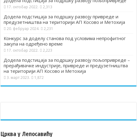
Додела подстицаја за подршку развоју пољопривреде
17. октобар 2022.
2,313
Додела подстицаја за подршку развоју привреде и
предузетништва на територији АП Косово и Метохија
20. фебруар 2024.
2,231
Конкурс за доделу станова под условима непрофитног
закупа на одређено време
17. октобар 2022.
2,223
Додела подстицаја за подршку развоју пољопривреде –
прерађивачке индустрије, привреде и предузетништва
на територији АП Косово и Метохија
3. март 2023.
1,872
Црква у Лепосавићу