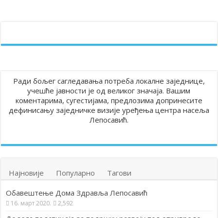
Ради бољег сагледавања потреба локалне заједнице,
учешће јавности је од великог значаја. Вашим
коментарима, сугестијама, предлозима допринесите
дефинисању заједничке визије уређења центра насеља
Лепосавић.
Најновије
Популарно
Тагови
Обавештење Дома Здравља Лепосавић
16. март 2020.
2,592