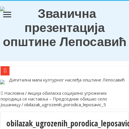
О Б А В Е Ш Т Е Њ Е
Награђени ђаци генерација и носиоци Вукових диплома
Насловна
/
Акција обиласка социјално угрожених
породица се наставља – Председник обишао село
Обележена храмовна и општинска слава у Лепосавићу
Јошаницу
/
obilazak_ugrozenih_porodica_leposavic_5
Парастосом и полагањем венаца у Леосавићу обележена годишњи
Обавештење
obilazak_ugrozenih_porodica_leposavi
Лепосавић прославио Светог Василија