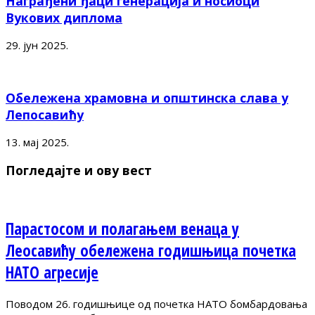
Награђени ђаци генерација и носиоци
Вукових диплома
29. јун 2025.
Обележена храмовна и општинска слава у
Лепосавићу
13. мај 2025.
Погледајте и ову вест
Парастосом и полагањем венаца у
Леосавићу обележена годишњица почетка
НАТО агресије
Поводом 26. годишњице од почетка НАТО бомбардовања