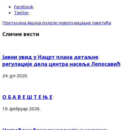
Facebook
Twitter
Претходна
Aкција поделе новогодишњих пакетића
Сличне вести
Јавни увид у Нацрт плана детаљне
регулације дела центра насеља Лепосавић
24. јул 2020.
О Б А В Е Ш Т Е Њ Е
19. фебруар 2026.