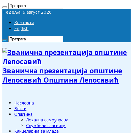
Недеља, 9.август 2026
Контакти
English
Званична презентација општине
Лепосавић Општина Лепосавић
Насловна
Вести
Општина
Локална самоуправа
Службени гласници
Канцеларија за младе