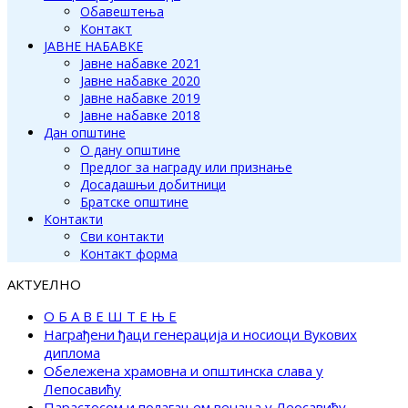
Обавештења
Контакт
ЈАВНЕ НАБАВКЕ
Јавне набавке 2021
Јавне набавке 2020
Јавне набавке 2019
Јавне набавке 2018
Дан општине
О дану општине
Предлог за награду или признање
Досадашњи добитници
Братске општине
Контакти
Сви контакти
Контакт форма
АКТУЕЛНО
О Б А В Е Ш Т Е Њ Е
Награђени ђаци генерација и носиоци Вукових
диплома
Обележена храмовна и општинска слава у
Лепосавићу
Парастосом и полагањем венаца у Леосавићу