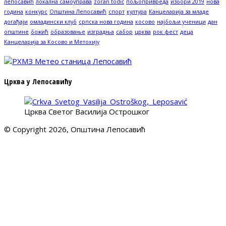
лепосавић
локална самоуправа
zoran todić
пољопривреда
избори 2019
нова
година
конкурс
Општина Лепосавић
спорт
култура
Канцеларија за младе
догађаји
омладински клуб
српска нова година
косово
најбољи ученици
дан
општине
божић
образовање
изградња
сабор
црква
рок фест
деца
Канцеларија за Косово и Метохију
Црква у Лепосавићу
Црква Светог Василија Острошког
© Copyright 2026, Општина Лепосавић