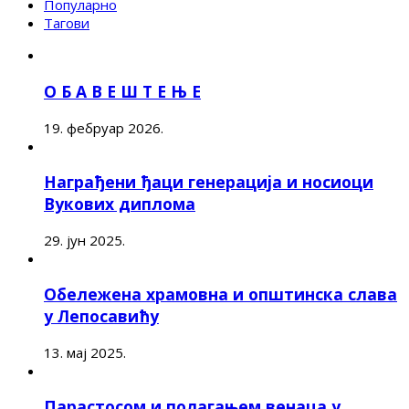
Популарно
Тагови
О Б А В Е Ш Т Е Њ Е
19. фебруар 2026.
Награђени ђаци генерација и носиоци
Вукових диплома
29. јун 2025.
Обележена храмовна и општинска слава
у Лепосавићу
13. мај 2025.
Парастосом и полагањем венаца у