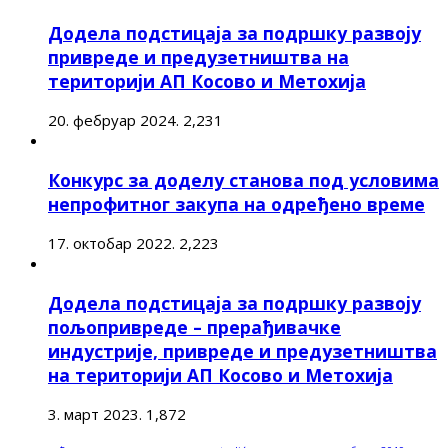
Додела подстицаја за подршку развоју
привреде и предузетништва на
територији АП Косово и Метохија
20. фебруар 2024.
2,231
Конкурс за доделу станова под условима
непрофитног закупа на одређено време
17. октобар 2022.
2,223
Додела подстицаја за подршку развоју
пољопривреде – прерађивачке
индустрије, привреде и предузетништва
на територији АП Косово и Метохија
3. март 2023.
1,872