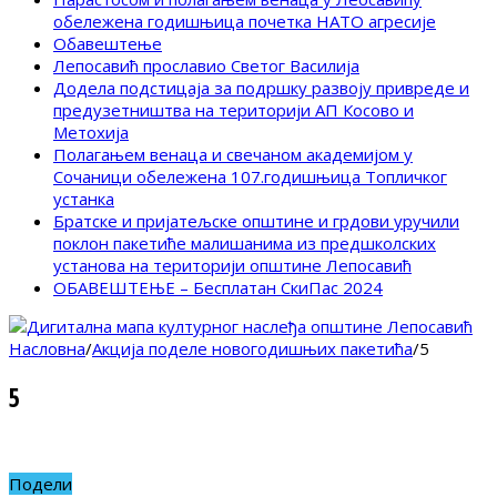
обележена годишњица почетка НАТО агресије
Обавештење
Лепосавић прославио Светог Василија
Додела подстицаја за подршку развоју привреде и
предузетништва на територији АП Косово и
Метохија
Полагањем венаца и свечаном академијом у
Сочаници обележена 107.годишњица Топличког
устанка
Братске и пријатељске општине и грдови уручили
поклон пакетиће малишанима из предшколских
установа на територији општине Лепосавић
ОБАВЕШТЕЊЕ – Бесплатан СкиПас 2024
Насловна
/
Aкција поделе новогодишњих пакетића
/
5
5
Подели