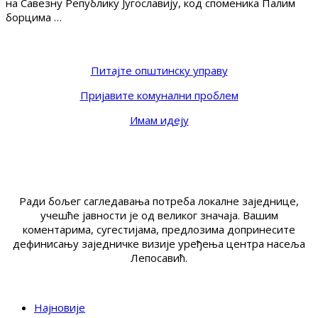
на Савезну Републику Југославију, код споменика Палим
борцима …
Питајте општинску управу
Пријавите комунални проблем
Имам идеју
Ради бољег сагледавања потреба локалне заједнице,
учешће јавности је од великог значаја. Вашим
коментарима, сугестијама, предлозима допринесите
дефинисању заједничке визије уређења центра насеља
Лепосавић.
Најновије